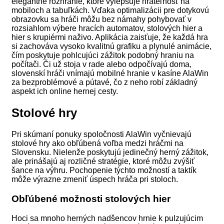
elegantné rozhranie, ktoré vylepšuje hrateľnosť na
mobiloch a tabuľkách. Vďaka optimalizácii pre dotykovú
obrazovku sa hráči môžu bez námahy pohybovať v
rozsiahlom výbere hracích automatov, stolových hier a
hier s krupiérmi naživo. Aplikácia zaisťuje, že každá hra
si zachováva vysoko kvalitnú grafiku a plynulé animácie,
čím poskytuje pohlcujúci zážitok podobný hraniu na
počítači. Či už stoja v rade alebo odpočívajú doma,
slovenskí hráči vnímajú mobilné hranie v kasíne AlaWin
za bezproblémové a pútavé, čo z neho robí základný
aspekt ich online hernej cesty.
Stolové hry
Pri skúmaní ponuky spoločnosti AlaWin vyčnievajú
stolové hry ako obľúbená voľba medzi hráčmi na
Slovensku. Nielenže poskytujú jedinečný herný zážitok,
ale prinášajú aj rozličné stratégie, ktoré môžu zvýšiť
šance na výhru. Pochopenie týchto možností a taktík
môže výrazne zmeniť úspech hráča pri stoloch.
Obľúbené možnosti stolových hier
Hoci sa mnoho herných nadšencov hrnie k pulzujúcim