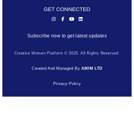
GET CONNECTED
Subscribe now to get latest updates
Creative Women Platform © 2025. All Rights Reserved.
Created And Managed By
A8OM LTD
Privacy-Policy