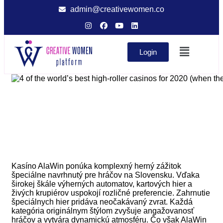
admin@creativewomen.co
Login
Kasíno AlaWin ponúka komplexný herný zážitok
špeciálne navrhnutý pre hráčov na Slovensku. Vďaka
širokej škále výherných automatov, kartových hier a
živých krupiérov uspokojí rozličné preferencie. Zahrnutie
špeciálnych hier pridáva neočakávaný zvrat. Každá
kategória originálnym štýlom zvyšuje angažovanosť
hráčov a vytvára dynamickú atmosféru. Čo však AlaWin