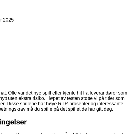
mat. Ofte var det nye spill eller kjente hit fra leverandører som
 uten ekstra risiko. I løpet av testen støtte vi på titler som
ger. Disse spillene har høye RTP-prosenter og interessante
tningskrav må du spille på det spillet de har gitt deg.
ingelser