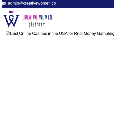
admin@creativewomen.co