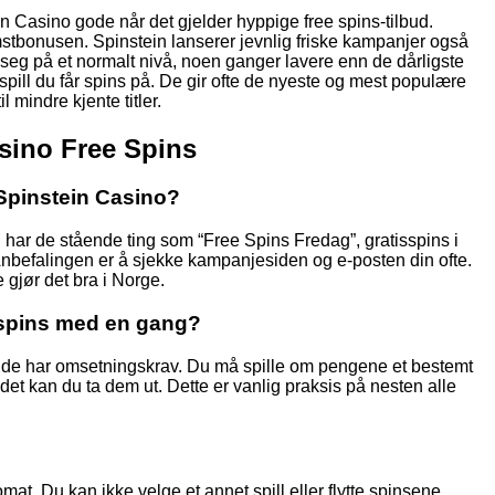
 Casino gode når det gjelder hyppige free spins-tilbud.
mstbonusen. Spinstein lanserer jevnlig friske kampanjer også
seg på et normalt nivå, noen ganger lavere enn de dårligste
 spill du får spins på. De gir ofte de nyeste og mest populære
 mindre kjente titler.
asino Free Spins
Spinstein Casino?
har de stående ting som “Free Spins Fredag”, gratisspins i
Anbefalingen er å sjekke kampanjesiden og e-posten din ofte.
e gjør det bra i Norge.
ee spins med en gang?
g de har omsetningskrav. Du må spille om pengene et bestemt
er det kan du ta dem ut. Dette er vanlig praksis på nesten alle
mat. Du kan ikke velge et annet spill eller flytte spinsene.