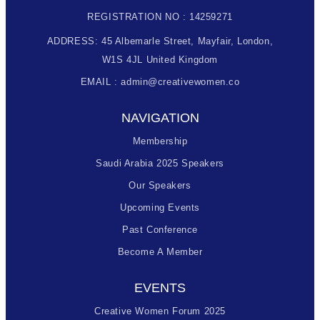
REGISTRATION NO : 14259271
ADDRESS: 45 Albemarle Street, Mayfair, London,
W1S 4JL United Kingdom
EMAIL : admin@creativewomen.co
NAVIGATION
Membership
Saudi Arabia 2025 Speakers
Our Speakers
Upcoming Events
Past Conference
Become A Member
EVENTS
Creative Women Forum 2025