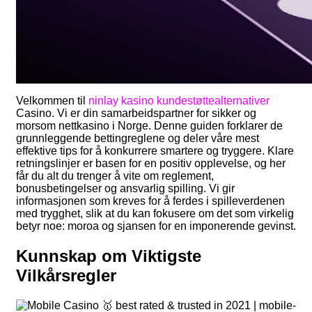
Velkommen til
ninlay kasino kundestøttealternativer
Casino. Vi er din samarbeidspartner for sikker og
morsom nettkasino i Norge. Denne guiden forklarer de
grunnleggende bettingreglene og deler våre mest
effektive tips for å konkurrere smartere og tryggere. Klare
retningslinjer er basen for en positiv opplevelse, og her
får du alt du trenger å vite om reglement,
bonusbetingelser og ansvarlig spilling. Vi gir
informasjonen som kreves for å ferdes i spilleverdenen
med trygghet, slik at du kan fokusere om det som virkelig
betyr noe: moroa og sjansen for en imponerende gevinst.
Kunnskap om Viktigste
Vilkårsregler