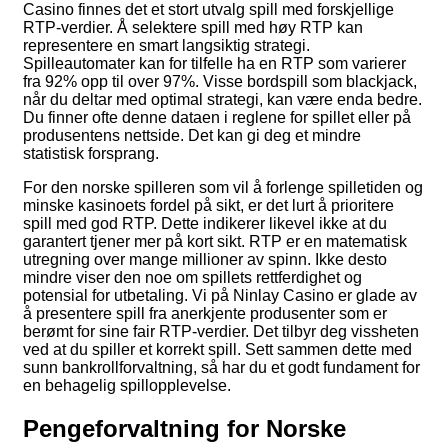
Casino finnes det et stort utvalg spill med forskjellige
RTP-verdier. Å selektere spill med høy RTP kan
representere en smart langsiktig strategi.
Spilleautomater kan for tilfelle ha en RTP som varierer
fra 92% opp til over 97%. Visse bordspill som blackjack,
når du deltar med optimal strategi, kan være enda bedre.
Du finner ofte denne dataen i reglene for spillet eller på
produsentens nettside. Det kan gi deg et mindre
statistisk forsprang.
For den norske spilleren som vil å forlenge spilletiden og
minske kasinoets fordel på sikt, er det lurt å prioritere
spill med god RTP. Dette indikerer likevel ikke at du
garantert tjener mer på kort sikt. RTP er en matematisk
utregning over mange millioner av spinn. Ikke desto
mindre viser den noe om spillets rettferdighet og
potensial for utbetaling. Vi på Ninlay Casino er glade av
å presentere spill fra anerkjente produsenter som er
berømt for sine fair RTP-verdier. Det tilbyr deg vissheten
ved at du spiller et korrekt spill. Sett sammen dette med
sunn bankrollforvaltning, så har du et godt fundament for
en behagelig spillopplevelse.
Pengeforvaltning for Norske