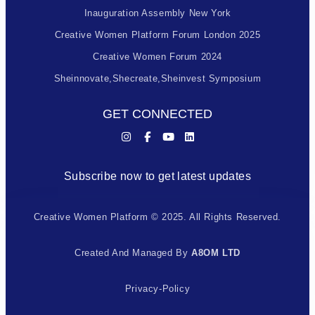
Inauguration Assembly New York
Creative Women Platform Forum London 2025
Creative Women Forum 2024
Sheinnovate,shecreate,sheinvest Symposium
GET CONNECTED
Subscribe now to get latest updates
Creative Women Platform © 2025. All Rights Reserved.
Created And Managed By
A8OM LTD
Privacy-Policy