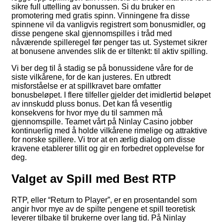
sikre full uttelling av bonussen. Si du bruker en
promotering med gratis spinn. Vinningene fra disse
spinnene vil da vanligvis registrert som bonusmidler, og
disse pengene skal gjennomspilles i tråd med
nåværende spilleregel før penger tas ut. Systemet sikrer
at bonusene anvendes slik de er tiltenkt: til aktiv spilling.
Vi ber deg til å stadig se på bonussidene våre for de
siste vilkårene, for de kan justeres. En utbredt
misforståelse er at spillkravet bare omfatter
bonusbeløpet. I flere tilfeller gjelder det imidlertid beløpet
av innskudd pluss bonus. Det kan få vesentlig
konsekvens for hvor mye du til sammen må
gjennomspille. Teamet vårt på Ninlay Casino jobber
kontinuerlig med å holde vilkårene rimelige og attraktive
for norske spillere. Vi tror at en ærlig dialog om disse
kravene etablerer tillit og gir en forbedret opplevelse for
deg.
Valget av Spill med Best RTP
RTP, eller “Return to Player”, er en prosentandel som
angir hvor mye av de spilte pengene et spill teoretisk
leverer tilbake til brukerne over lang tid. På Ninlay