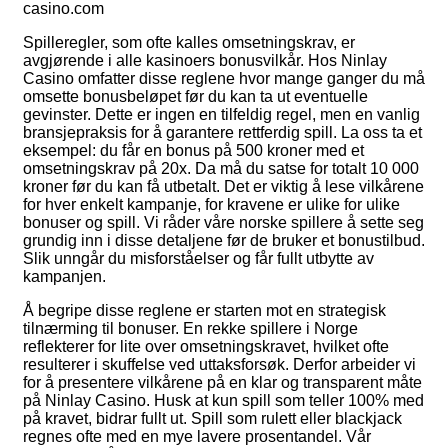
Spilleregler, som ofte kalles omsetningskrav, er
avgjørende i alle kasinoers bonusvilkår. Hos Ninlay
Casino omfatter disse reglene hvor mange ganger du må
omsette bonusbeløpet før du kan ta ut eventuelle
gevinster. Dette er ingen en tilfeldig regel, men en vanlig
bransjepraksis for å garantere rettferdig spill. La oss ta et
eksempel: du får en bonus på 500 kroner med et
omsetningskrav på 20x. Da må du satse for totalt 10 000
kroner før du kan få utbetalt. Det er viktig å lese vilkårene
for hver enkelt kampanje, for kravene er ulike for ulike
bonuser og spill. Vi råder våre norske spillere å sette seg
grundig inn i disse detaljene før de bruker et bonustilbud.
Slik unngår du misforståelser og får fullt utbytte av
kampanjen.
Å begripe disse reglene er starten mot en strategisk
tilnærming til bonuser. En rekke spillere i Norge
reflekterer for lite over omsetningskravet, hvilket ofte
resulterer i skuffelse ved uttaksforsøk. Derfor arbeider vi
for å presentere vilkårene på en klar og transparent måte
på Ninlay Casino. Husk at kun spill som teller 100% med
på kravet, bidrar fullt ut. Spill som rulett eller blackjack
regnes ofte med en mye lavere prosentandel. Vår