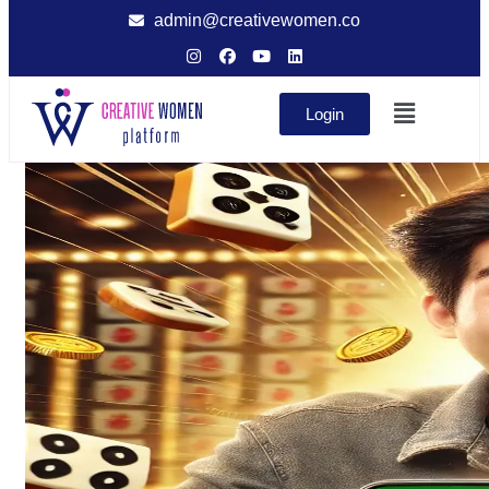
admin@creativewomen.co
Login