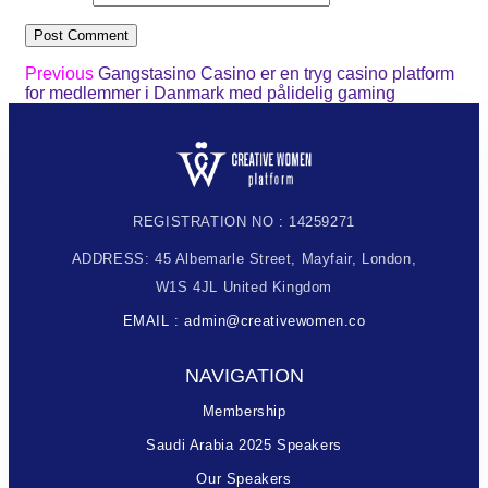
Previous
Gangstasino Casino er en tryg casino platform
for medlemmer i Danmark med pålidelig gaming
REGISTRATION NO : 14259271
ADDRESS: 45 Albemarle Street, Mayfair, London,
W1S 4JL United Kingdom
EMAIL : admin@creativewomen.co
NAVIGATION
Membership
Saudi Arabia 2025 Speakers
Our Speakers