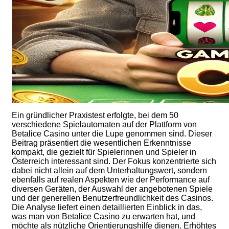
Ein gründlicher Praxistest erfolgte, bei dem 50
verschiedene Spielautomaten auf der Plattform von
Betalice Casino unter die Lupe genommen sind. Dieser
Beitrag präsentiert die wesentlichen Erkenntnisse
kompakt, die gezielt für Spielerinnen und Spieler in
Österreich interessant sind. Der Fokus konzentrierte sich
dabei nicht allein auf dem Unterhaltungswert, sondern
ebenfalls auf realen Aspekten wie der Performance auf
diversen Geräten, der Auswahl der angebotenen Spiele
und der generellen Benutzerfreundlichkeit des Casinos.
Die Analyse liefert einen detaillierten Einblick in das,
was man von Betalice Casino zu erwarten hat, und
möchte als nützliche Orientierungshilfe dienen. Erhöhtes