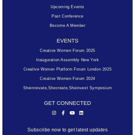
Upcoming Events
Past Conference
Become A Member
EVENTS
Creative Women Forum 2025
Inauguration Assembly New York
Creative Women Platform Forum London 2025
Creative Women Forum 2024
Sheinnovate,shecreate,sheinvest Symposium
GET CONNECTED
Subscribe now to get latest updates