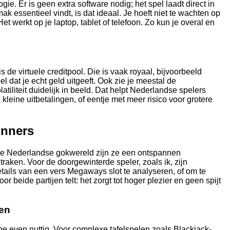
. Er is geen extra software nodig; het spel laadt direct in
k essentieel vindt, is dat ideaal. Je hoeft niet te wachten op
t werkt op je laptop, tablet of telefoon. Zo kun je overal en
 de virtuele creditpool. Die is vaak royaal, bijvoorbeeld
 dat je echt geld uitgeeft. Ook zie je meestal de
atiliteit duidelijk in beeld. Dat helpt Nederlandse spelers
kleine uitbetalingen, of eentje met meer risico voor grotere
inners
n de Nederlandse gokwereld zijn ze een ontspannen
raken. Voor de doorgewinterde speler, zoals ik, zijn
tails van een vers Megaways slot te analyseren, of om te
r beide partijen telt: het zorgt tot hoger plezier en geen spijt
ten
 type even nuttig. Voor complexe tafelspelen zoals Blackjack-