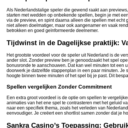
Als Nederlandstalige speler die gewend raakt aan previews, 
starten met wedden op onbekende spellen, begin je met een
via de preview, en spint daarna alleen die spellen met echt ge
niet alleen doelmatiger, maar ook aangenamer en vaak rend
betrokken en goed geïnformeerde deelnemer.
Tijdwinst in de Dagelijkse praktijk: 
Het grootste voordeel voor de speler uit Nederland is de ver
ander slot. Zonder preview ben je genoodzaakt het spel ope
bonusronde te aanschouwen. Dat kan wel minuten tot een u
doorwerk je datzelfde stappenplan in een paar minuten. Je s
hoogte binnen twee minuten of het spel bij je past. Dit bespaa
Spellen vergelijken Zonder Commitment
Een extra groot voordeel is de optie om spellen te vergelij
animaties van het ene spel te contrasteren met het geluid va
naar een specifiek thema, zoals het verleden van Nederland 
eenvoudiger. Je creëert een shortlist samen zonder dat je ho
Sankra Casino’s Toepassing: Gebruik