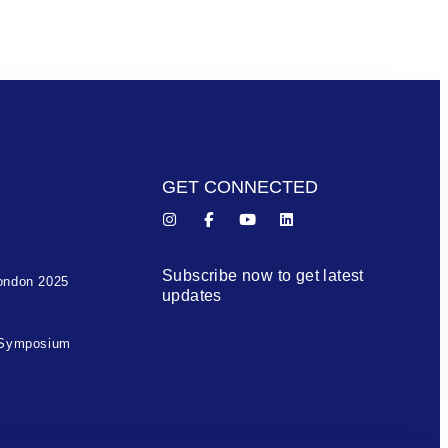
GET CONNECTED
Subscribe now to get latest
ondon 2025
updates
 Symposium