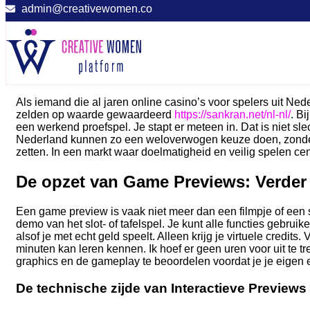
admin@creativewomen.co
Als iemand die al jaren online casino’s voor spelers uit Ne
zelden op waarde gewaardeerd
https://sankran.net/nl-nl/
. B
een werkend proefspel. Je stapt er meteen in. Dat is niet slec
Nederland kunnen zo een weloverwogen keuze doen, zonder vo
zetten. In een markt waar doelmatigheid en veilig spelen cen
De opzet van Game Previews: Verder
Een game preview is vaak niet meer dan een filmpje of een s
demo van het slot- of tafelspel. Je kunt alle functies gebrui
alsof je met echt geld speelt. Alleen krijg je virtuele credits.
minuten kan leren kennen. Ik hoef er geen uren voor uit te tr
graphics en de gameplay te beoordelen voordat je je eigen e
De technische zijde van Interactieve Previews