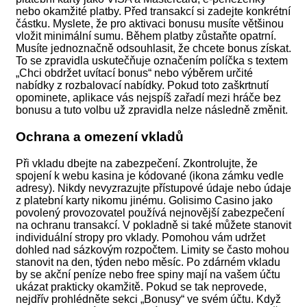
nebo okamžité platby. Před transakcí si zadejte konkrétní
částku. Myslete, že pro aktivaci bonusu musíte většinou
vložit minimální sumu. Během platby zůstaňte opatrní.
Musíte jednoznačně odsouhlasit, že chcete bonus získat.
To se zpravidla uskutečňuje označením políčka s textem
„Chci obdržet uvítací bonus“ nebo výběrem určité
nabídky z rozbalovací nabídky. Pokud toto zaškrtnutí
opominete, aplikace vás nejspíš zařadí mezi hráče bez
bonusu a tuto volbu už zpravidla nelze následně změnit.
Ochrana a omezení vkladů
Při vkladu dbejte na zabezpečení. Zkontrolujte, že
spojení k webu kasina je kódované (ikona zámku vedle
adresy). Nikdy nevyzrazujte přístupové údaje nebo údaje
z platební karty nikomu jinému. Golisimo Casino jako
povolený provozovatel používá nejnovější zabezpečení
na ochranu transakcí. V pokladně si také můžete stanovit
individuální stropy pro vklady. Pomohou vám udržet
dohled nad sázkovým rozpočtem. Limity se často mohou
stanovit na den, týden nebo měsíc. Po zdárném vkladu
by se akční peníze nebo free spiny mají na vašem účtu
ukázat prakticky okamžitě. Pokud se tak neprovede,
nejdřív prohlédněte sekci „Bonusy“ ve svém účtu. Když