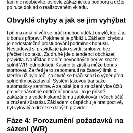
tam nic neobjevíte, oslovte zákaznickou podporu a držte
po ruce doklad o realizovaném vkladu.
Obvyklé chyby a jak se jim vyhýbat
I při maximální vůli se hráči mohou udělat omylů, která je
o bonus připraví. Pojďme si je přiblížit. Základní chybou
je nedostatečné prostudování podmínek bonusu.
Nestudovat si pravidla je jako stvrdit smlouvu bez
přečtení do textu. Za druhé jde o tendenci obcházet
pravidla. Například hraním nevhodných her ve snaze
splnit WR jednodušeji. Kasino to zjistí a může bonus
stornovat. Za třetí je to zapomenutí na časový limit, o
kterém už byla řeč. Za čtvrté se hráči snaží o výběr před
splněním požadavků. Systém takovou transakci
automaticky zamítne. A za páté jde o založení více účtů
pro vícenásobné obdržení bonusu. To je přísně
zakázáno a vede k okamžitému zablokování všech účtů
a zrušení zůstatků. Základem k úspěchu je hrát poctivě,
být vytrvalý a držet se daných pravidel.
Fáze 4: Porozumění požadavků na
sázení (WR)