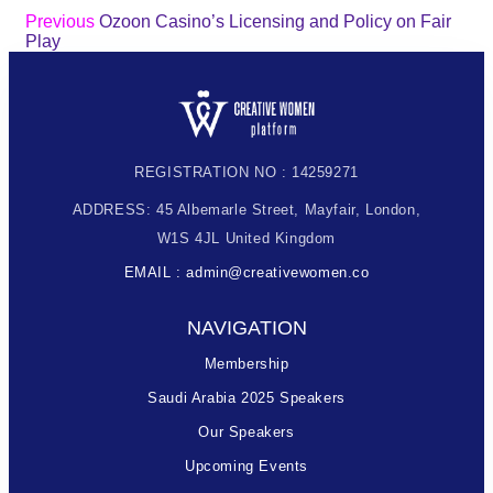
Previous
Ozoon Casino’s Licensing and Policy on Fair
Play
REGISTRATION NO : 14259271
ADDRESS: 45 Albemarle Street, Mayfair, London,
W1S 4JL United Kingdom
EMAIL : admin@creativewomen.co
NAVIGATION
Membership
Saudi Arabia 2025 Speakers
Our Speakers
Upcoming Events