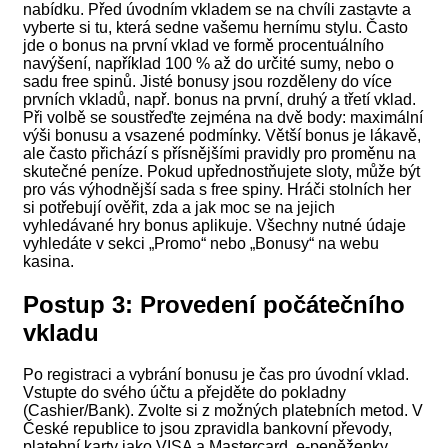
nabídku. Před úvodním vkladem se na chvíli zastavte a
vyberte si tu, která sedne vašemu hernímu stylu. Často
jde o bonus na první vklad ve formě procentuálního
navýšení, například 100 % až do určité sumy, nebo o
sadu free spinů. Jisté bonusy jsou rozděleny do více
prvních vkladů, např. bonus na první, druhý a třetí vklad.
Při volbě se soustřeďte zejména na dvě body: maximální
výši bonusu a vsazené podmínky. Větší bonus je lákavě,
ale často přichází s přísnějšími pravidly pro proměnu na
skutečné peníze. Pokud upřednostňujete sloty, může být
pro vás výhodnější sada s free spiny. Hráči stolních her
si potřebují ověřit, zda a jak moc se na jejich
vyhledávané hry bonus aplikuje. Všechny nutné údaje
vyhledáte v sekci „Promo“ nebo „Bonusy“ na webu
kasina.
Postup 3: Provedení počátečního
vkladu
Po registraci a vybrání bonusu je čas pro úvodní vklad.
Vstupte do svého účtu a přejděte do pokladny
(Cashier/Bank). Zvolte si z možných platebních metod. V
České republice to jsou zpravidla bankovní převody,
platební karty jako VISA a Mastercard, e-peněženky