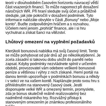
teorii v dlouhodobém časovém horizontu navracejí větší
část vsazených financí. To může napomoct při dosažení
náročných WR. Při hraní sledujte svůj účet a průběžně
sledujte, jak jste pokročili v dosažení podmínek. Tyto
informace nalézáte obvykle v části „Bonusy“ nebo „Moje
konto“. Buďte zodpovědným hráčem a s rozvahou.
Účelem není jenom „prohrát“ finance, ale i si hru
vychutnat a získat šanci na vítězství.
Lhůtový omezení na vyplnění požadavků
Kterýkoli bonusová nabídka má svůj časový limit. Tento
se může pohybovat od pár dnů až po několikatýdenní. Je
zcela zásadní si takovou dobu uložit do paměti nebo
zapsat. Kdyby podmínky nezvládnete splnit v určeném
období, provozovatel vám odebere veškeré bonusové
peníze a většinou i výhry z nich získané. Herní portál na
danou termín upozorňuje v podmínkách bonusu a někdy
i v sekci ve na vašem kontě. Naplánujte proto svou hru s
přihlédnutím na stanovený časový úsek. Jestli
disponujete velké WR a omezený termín, promyslete,
zda je bonus skutečně reálně realizovatelný bez
nadměrně riskantního hry. Rozvážný přístup k
stanoveným omezením je známkou profesionálního