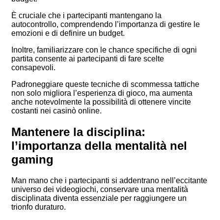
È cruciale che i partecipanti mantengano la
autocontrollo, comprendendo l’importanza di gestire le
emozioni e di definire un budget.
Inoltre, familiarizzare con le chance specifiche di ogni
partita consente ai partecipanti di fare scelte
consapevoli.
Padroneggiare queste tecniche di scommessa tattiche
non solo migliora l’esperienza di gioco, ma aumenta
anche notevolmente la possibilità di ottenere vincite
costanti nei casinò online.
Mantenere la disciplina:
l’importanza della mentalità nel
gaming
Man mano che i partecipanti si addentrano nell’eccitante
universo dei videogiochi, conservare una mentalità
disciplinata diventa essenziale per raggiungere un
trionfo duraturo.