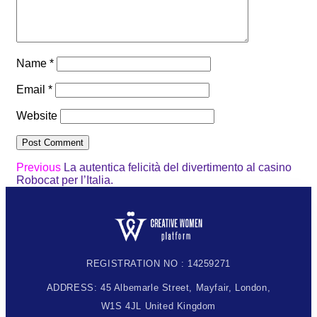
Name
*
Email
*
Website
Previous
La autentica felicità del divertimento al casino
Robocat per l’Italia.
REGISTRATION NO : 14259271
ADDRESS: 45 Albemarle Street, Mayfair, London,
W1S 4JL United Kingdom