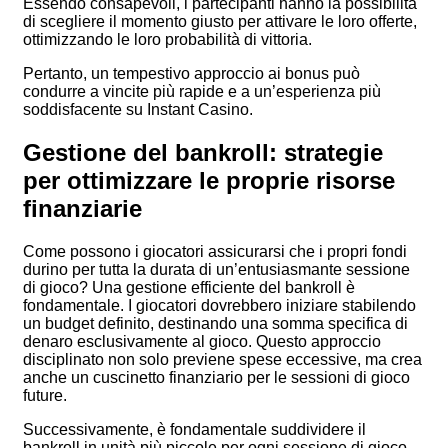
Essendo consapevoli, i partecipanti hanno la possibilità
di scegliere il momento giusto per attivare le loro offerte,
ottimizzando le loro probabilità di vittoria.
Pertanto, un tempestivo approccio ai bonus può
condurre a vincite più rapide e a un’esperienza più
soddisfacente su Instant Casino.
Gestione del bankroll: strategie
per ottimizzare le proprie risorse
finanziarie
Come possono i giocatori assicurarsi che i propri fondi
durino per tutta la durata di un’entusiasmante sessione
di gioco? Una gestione efficiente del bankroll è
fondamentale. I giocatori dovrebbero iniziare stabilendo
un budget definito, destinando una somma specifica di
denaro esclusivamente al gioco. Questo approccio
disciplinato non solo previene spese eccessive, ma crea
anche un cuscinetto finanziario per le sessioni di gioco
future.
Successivamente, è fondamentale suddividere il
bankroll in unità più piccole per ogni sessione di gioco.