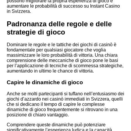
possono migliorare la propria esperienza di gioco e
aumentare le probabilità di successo su Instant Casino
in Svizzera.
Padronanza delle regole e delle
strategie di gioco
Dominare le regole e le tattiche dei giochi di casinò è
fondamentale per qualsiasi giocatore che voglia
massimizzare le loro probabilità di vittoria. Una chiara
comprensione delle meccaniche di gioco pone le basi
per l’applicazione di tecniche di scommessa strategiche,
aumentando in ultimo le chance di vittoria.
Capire le dinamiche di gioco
Anche se molti partecipanti si tuffano nell’entusiasmo dei
giochi d’azzardo nei casinò immediati in Svizzera, quelli
che si dedicano il tempo di capire le complesse
dinamiche di gioco frequentemente si ritrovano in una
posizione di chiaro vantaggio.
Comprendere queste dinamiche può potenziare
significativamente l’esperienza ludica e la capacità