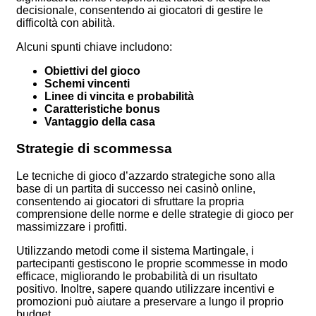
decisionale, consentendo ai giocatori di gestire le
difficoltà con abilità.
Alcuni spunti chiave includono:
Obiettivi del gioco
Schemi vincenti
Linee di vincita e probabilità
Caratteristiche bonus
Vantaggio della casa
Strategie di scommessa
Le tecniche di gioco d’azzardo strategiche sono alla
base di un partita di successo nei casinò online,
consentendo ai giocatori di sfruttare la propria
comprensione delle norme e delle strategie di gioco per
massimizzare i profitti.
Utilizzando metodi come il sistema Martingale, i
partecipanti gestiscono le proprie scommesse in modo
efficace, migliorando le probabilità di un risultato
positivo. Inoltre, sapere quando utilizzare incentivi e
promozioni può aiutare a preservare a lungo il proprio
budget.