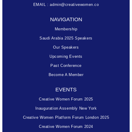
EMAIL : admin@creativewomen.co
NAVIGATION
Membership
Saudi Arabia 2025 Speakers
Our Speakers
Upcoming Events
Past Conference
Become A Member
EVENTS
Creative Women Forum 2025
Inauguration Assembly New York
Creative Women Platform Forum London 2025
Creative Women Forum 2024