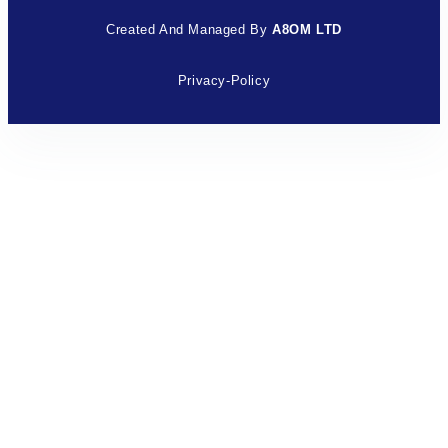
Created And Managed By
A8OM LTD
Privacy-Policy