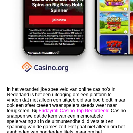
In het veranderlijke speelveld van online casino’s in
Nederland is het een uitdaging om een platform te
vinden dat niet alleen een uitgebreid aanbod biedt, maar
ook een sfeer creëert waar spelers steeds weer naar
terugkeren. Bij
Fridayroll Casino Top Beoordeeld
Casino
snappen we dat de kern van een memorabele
spelervaring zit in de uitmuntendheid, diversiteit en
spanning van de games zelf. Het gaat niet alleen om het
aanbieden van honderden titels, maar om het