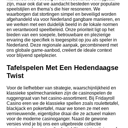
zijn, maar ook dat we aandacht besteden voor populaire
speelstijlen en thema’s die hier resoneren. We
waarborgen dat stortingen simpel en beveiligd worden
afgehandeld via voor Nederland gangbare manieren, en
we werken met een duidelijk beeld in de lokale normen
en verantwoord speelbeleid. Onze prioriteit ligt op het
bieden van een soepele, betrouwbare en plezierige
ervaring die specifiek is toegespitst op jou als speler in
Nederland. Deze regionale aanpak, gecombineerd met
ons globale game-aanbod, creëert de ideale context
voor blijvend spelplezier.
Tafelspelen Met Een Hedendaagse
Twist
Voor de liefhebber van strategie, waarschijnlijkheid en
klassieke spelmechanieken zijn de casinospelen de
ruggengraat van het casino-assortiment. Bij Fridayroll
Casino eren we de klassieke spellen zoals roulettetafel,
blackjack en pokertafel, maar we tonen ze met een
vernieuwende, eigentijdse draai die ze actueel maken
voor de moderne casinoganger. Naast de gewone
versies vind je bij ons een uitgebreide collectie