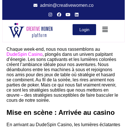
admin@creativewomen.co
Login
Chaque week-end, nous nous rassemblons au
DudeSpin Casino
, plongés dans un univers palpitant
d’énergie. Les sons captivants et les lumières colorées
créent l’ambiance idéale pour nos aventures. Nous
déambulons entre les machines à sous et rejoignons
nos amis pour des jeux de table où stratégie et hasard
se combinent. Au fil de la soirée, les rires animent nos
parties de poker. Mais ce qui nous fait vraiment revenir,
ce sont les stratégies subtiles que nous mettons en
œuvre – des stratégies susceptibles de faire basculer le
cours de notre soirée.
Mise en scène : Arrivée au casino
En arrivant au DudeSpin Casino, les lumières éclatantes