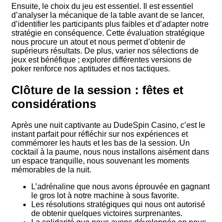
Ensuite, le choix du jeu est essentiel. Il est essentiel
d’analyser la mécanique de la table avant de se lancer,
d’identifier les participants plus faibles et d’adapter notre
stratégie en conséquence. Cette évaluation stratégique
nous procure un atout et nous permet d’obtenir de
supérieurs résultats. De plus, varier nos sélections de
jeux est bénéfique ; explorer différentes versions de
poker renforce nos aptitudes et nos tactiques.
Clôture de la session : fêtes et
considérations
Après une nuit captivante au DudeSpin Casino, c’est le
instant parfait pour réfléchir sur nos expériences et
commémorer les hauts et les bas de la session. Un
cocktail à la paume, nous nous installons aisément dans
un espace tranquille, nous souvenant les moments
mémorables de la nuit.
L’adrénaline que nous avons éprouvée en gagnant
le gros lot à notre machine à sous favorite.
Les résolutions stratégiques qui nous ont autorisé
de obtenir quelques victoires surprenantes.