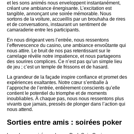
et les sons animés nous enveloppent instantanément,
créant une ambiance énergisante. L’excitation est
tangible, annonçant une soirée mémorable. Nous
sortons de la voiture, accueillis par un brouhaha de rires
et de conversations, instaurant un sentiment de
camaraderie entre les participants.
En nous dirigeant vers l’entrée, nous ressentons
l’effervescence du casino, une ambiance envoûtante qui
nous attire. Le bruit de nos pas retentissant sur le
carrelage révèle notre impatience, et nous partageons
des sourires complices. Ce n’est pas qu’un simple lieu
de jeu ; c’est un temple de frissons et de hasard.
La grandeur de la façade inspire confiance et promet des
expériences exaltantes. Notre cœur s’emballe à
l’approche de l’entrée, entièrement conscients qu’elle
contient le potentiel du triomphe et de moments
inoubliables. À chaque pas, nous nous ressentons plus
vivants que jamais, pressés de plonger dans l’action qui
nous attend.
Sorties entre amis : soirées poker