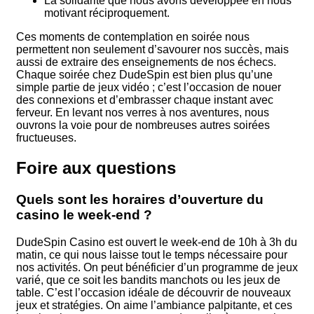
La solidarité que nous avons développée en nous
motivant réciproquement.
Ces moments de contemplation en soirée nous
permettent non seulement d’savourer nos succès, mais
aussi de extraire des enseignements de nos échecs.
Chaque soirée chez DudeSpin est bien plus qu’une
simple partie de jeux vidéo ; c’est l’occasion de nouer
des connexions et d’embrasser chaque instant avec
ferveur. En levant nos verres à nos aventures, nous
ouvrons la voie pour de nombreuses autres soirées
fructueuses.
Foire aux questions
Quels sont les horaires d’ouverture du
casino le week-end ?
DudeSpin Casino est ouvert le week-end de 10h à 3h du
matin, ce qui nous laisse tout le temps nécessaire pour
nos activités. On peut bénéficier d’un programme de jeux
varié, que ce soit les bandits manchots ou les jeux de
table. C’est l’occasion idéale de découvrir de nouveaux
jeux et stratégies. On aime l’ambiance palpitante, et ces