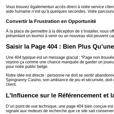
Vous trouvez égalementun accès direct à notre service client
aide humaine n’est qu’à quelques secondes. Votre parcours s
Convertir la Frustration en Opportunité
À la place de permettre à la déception de s’installer, nous
présentant un tournoi à venir ou un nouveau slot peuvent capt
Saisir la Page 404 : Bien Plus Qu’un
Une 404 typique est un message glacial : “Page non trouvée”.
voyons ça comme une chance manquée de garder un joueur.
pour notre public belge.
Notre idée est directe : personne ne doit se sentir abandon
Spingranny Casino, son ambiance de jeu et sécurisée, doit c
client.
L’Influence sur le Référencement et l
D’un point de vue technique, une page 404 bien conçue est un
signale aux moteurs de recherche que ce site sait conserver se