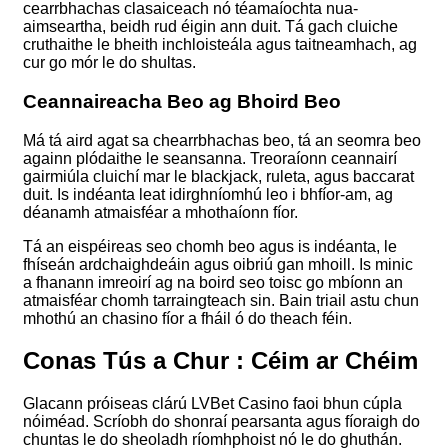
cearrbhachas clasaiceach nó téamaíochta nua-
aimseartha, beidh rud éigin ann duit. Tá gach cluiche
cruthaithe le bheith inchloisteála agus taitneamhach, ag
cur go mór le do shultas.
Ceannaireacha Beo ag Bhoird Beo
Má tá aird agat sa chearrbhachas beo, tá an seomra beo
againn plódaithe le seansanna. Treoraíonn ceannairí
gairmiúla cluichí mar le blackjack, ruleta, agus baccarat
duit. Is indéanta leat idirghníomhú leo i bhfíor-am, ag
déanamh atmaisféar a mhothaíonn fíor.
Tá an eispéireas seo chomh beo agus is indéanta, le
fhíseán ardchaighdeáin agus oibriú gan mhoill. Is minic
a fhanann imreoirí ag na boird seo toisc go mbíonn an
atmaisféar chomh tarraingteach sin. Bain triail astu chun
mhothú an chasino fíor a fháil ó do theach féin.
Conas Tús a Chur : Céim ar Chéim
Glacann próiseas clárú LVBet Casino faoi bhun cúpla
nóiméad. Scríobh do shonraí pearsanta agus fíoraigh do
chuntas le do sheoladh ríomhphoist nó le do ghuthán.