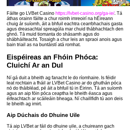
Fáilte go LVBet Casino
https://lvbet-casino.org/ga-ie/
. Tá
áthas orainn fáilte a chur roimh imreoirí na hÉireann
chuig ár suíomh, áit a bhfuil eachtra cearrbhachais gasta
agus dreasachtaí spreagúla mar chuid thábhachtach den
ghnó. Tá muid tiomanta do shásamh agus do
shábháilteacht. Tosaigh a chur leis an spraoi anois agus
bain triail as na buntáistí atá romhat.
Eispéireas an Fhóin Phóca:
Cluichí Ar an Dul
Ní gá duit a bheith ag fanacht le do ríomhaire. Is féidir
leat rochtain a fháil ar LVBet Casino ar do ghuthán póca
nó do tháibléad, pé áit a bhfuil tú in Éirinn. Tá an suíomh
agus an aip fóin póca ceaptha le bheith éasca agus
éifeachtach ar scáileáin bheaga. Ní chaillfidh tú aon deis
le bheith ag imirt.
Aip Dúchais do Dhuine Uile
Tá aip LVBet ar fáil do dhuine uile, a chuireann gach