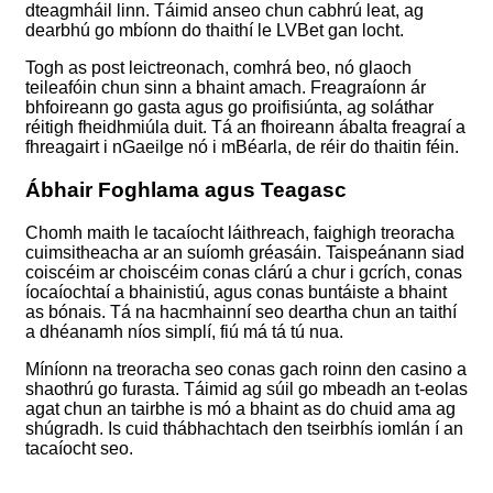
dteagmháil linn. Táimid anseo chun cabhrú leat, ag
dearbhú go mbíonn do thaithí le LVBet gan locht.
Togh as post leictreonach, comhrá beo, nó glaoch
teileafóin chun sinn a bhaint amach. Freagraíonn ár
bhfoireann go gasta agus go proifisiúnta, ag soláthar
réitigh fheidhmiúla duit. Tá an fhoireann ábalta freagraí a
fhreagairt i nGaeilge nó i mBéarla, de réir do thaitin féin.
Ábhair Foghlama agus Teagasc
Chomh maith le tacaíocht láithreach, faighigh treoracha
cuimsitheacha ar an suíomh gréasáin. Taispeánann siad
coiscéim ar choiscéim conas clárú a chur i gcrích, conas
íocaíochtaí a bhainistiú, agus conas buntáiste a bhaint
as bónais. Tá na hacmhainní seo deartha chun an taithí
a dhéanamh níos simplí, fiú má tá tú nua.
Míníonn na treoracha seo conas gach roinn den casino a
shaothrú go furasta. Táimid ag súil go mbeadh an t-eolas
agat chun an tairbhe is mó a bhaint as do chuid ama ag
shúgradh. Is cuid thábhachtach den tseirbhís iomlán í an
tacaíocht seo.