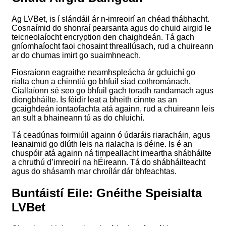
Ag LVBet, is í slándáil ár n-imreoirí an chéad thábhacht.
Cosnaímid do shonraí pearsanta agus do chuid airgid le
teicneolaíocht encryption den chaighdeán. Tá gach
gníomhaíocht faoi chosaint threallúsach, rud a chuireann
ar do chumas imirt go suaimhneach.
Fiosraíonn eagraithe neamhspleácha ár gcluichí go
rialta chun a chinntiú go bhfuil siad cothrománach.
Ciallaíonn sé seo go bhfuil gach toradh randamach agus
diongbháilte. Is féidir leat a bheith cinnte as an
gcaighdeán iontaofachta atá againn, rud a chuireann leis
an sult a bhaineann tú as do chluichí.
Tá ceadúnas foirmiúil againn ó údaráis riaracháin, agus
leanaimid go dlúth leis na rialacha is déine. Is é an
chuspóir atá againn ná timpeallacht imeartha shábháilte
a chruthú d’imreoirí na hÉireann. Tá do shábháilteacht
agus do shásamh mar chroílár dár bhfeachtas.
Buntáistí Eile: Gnéithe Speisialta
LVBet