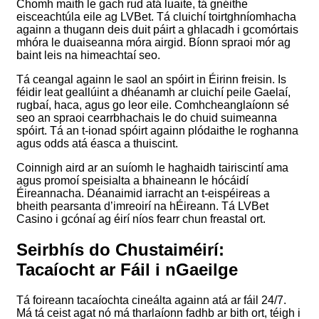
Chomh maith le gach rud atá luaite, tá gnéithe
eisceachtúla eile ag LVBet. Tá cluichí toirtghníomhacha
againn a thugann deis duit páirt a ghlacadh i gcomórtais
mhóra le duaiseanna móra airgid. Bíonn spraoi mór ag
baint leis na himeachtaí seo.
Tá ceangal againn le saol an spóirt in Éirinn freisin. Is
féidir leat geallúint a dhéanamh ar cluichí peile Gaelaí,
rugbaí, haca, agus go leor eile. Comhcheanglaíonn sé
seo an spraoi cearrbhachais le do chuid suimeanna
spóirt. Tá an t-ionad spóirt againn plódaithe le roghanna
agus odds atá éasca a thuiscint.
Coinnigh aird ar an suíomh le haghaidh tairiscintí ama
agus promoí speisialta a bhaineann le hócáidí
Éireannacha. Déanaimid iarracht an t-eispéireas a
bheith pearsanta d’imreoirí na hÉireann. Tá LVBet
Casino i gcónaí ag éirí níos fearr chun freastal ort.
Seirbhís do Chustaiméirí:
Tacaíocht ar Fáil i nGaeilge
Tá foireann tacaíochta cineálta againn atá ar fáil 24/7.
Má tá ceist agat nó má tharlaíonn fadhb ar bith ort, téigh i