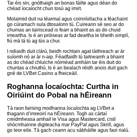
Tar éis sin, gnóthaigh an bonas fáilte agus déan do
chéad íocaíocht chun tosú ag imirt.
Molaimid duit na téarmaí agus coinníollacha a féachaint
go cúramach sula dtosaíonn tú. Cuireann sé seo ar do
chumas an tairiscead is fearr a bhaint as as do chuid
imeartha. Is é an próiseas ar fad deartha le bheith simplí,
fiú má tá tú ag tús a chur.
I ndiaidh duit clárú, beidh rochtain agat láithreach ar ár
suíomh nó ar ár n-aip. Féadfaidh tú taitneamh a bhaint
as do chéad chluiche nóiméad amháin tar éis duit do
chuntas a chruthú. Is é an bealach réidh anois duit gach
gné de LVBet Casino a fheiceáil.
Roghanna Íocaíochta: Curtha in
Oiriúint do Pobal na hÉireann
Tá raon fairsing modhanna íocaíochta ag LVBet a
thagann d’imreoirí na hÉireann. Togh as cártaí
creidmheasa amhail le Visa agus Mastercard, cistí
shócmhainne digiteacha mar PayPal agus Skrill, agus
go leor eile. Tá gach ceann acu sábháilte agus faoi rialú.