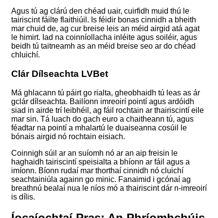
Agus tú ag clárú den chéad uair, cuirfidh muid thú le
tairiscint fáilte flaithiúil. Is féidir bonas cinnidh a bheith
mar chuid de, ag cur breise leis an méid airgid atá agat
le himirt. Iad na coinníollacha inléite agus soiléir, agus
beidh tú taitneamh as an méid breise seo ar do chéad
chluichí.
Clár Dílseachta LVBet
Má ghlacann tú páirt go rialta, gheobhaidh tú leas as ár
gclár dílseachta. Bailíonn imreoirí pointí agus ardóidh
siad in airde trí leibhéil, ag fáil rochtain ar thairiscintí eile
mar sin. Tá luach do gach euro a chaitheann tú, agus
féadtar na pointí a mhalartú le duaiseanna cosúil le
bónais airgid nó rochtain eisiach.
Coinnigh súil ar an suíomh nó ar an aip freisin le
haghaidh tairiscintí speisialta a bhíonn ar fáil agus a
imíonn. Bíonn rudaí mar thorthaí cinnidh nó cluichí
seachtainiúla againn go minic. Fanaimid i gcónaí ag
breathnú bealaí nua le níos mó a thairiscint dár n-imreoirí
is dílis.
Íocaíochtaí Pras: An Phríomhchúis