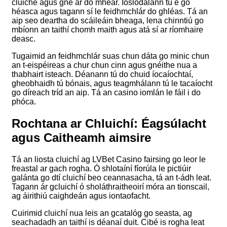
cluiche agus gné ar do mhéar. Íoslódálann tú é go
héasca agus tagann sí le feidhmchlár do ghléas. Tá an
aip seo deartha do scáileáin bheaga, lena chinntiú go
mbíonn an taithí chomh maith agus atá sí ar ríomhaire
deasc.
Tugaimid an feidhmchlár suas chun dáta go minic chun
an t-eispéireas a chur chun cinn agus gnéithe nua a
thabhairt isteach. Déanann tú do chuid íocaíochtaí,
gheobhaidh tú bónais, agus teagmhálann tú le tacaíocht
go díreach tríd an aip. Tá an casino iomlán le fáil i do
phóca.
Rochtana ar Chluichí: Éagsúlacht
agus Caitheamh aimsire
Tá an liosta cluichí ag LVBet Casino fairsing go leor le
freastal ar gach rogha. Ó shlotaíní fíorúla le pictiúir
galánta go dtí cluichí beo ceannasacha, tá an t-ádh leat.
Tagann ár gcluichí ó sholáthraitheoirí móra an tionscail,
ag áirithiú caighdeán agus iontaofacht.
Cuirimid cluichí nua leis an gcatalóg go seasta, ag
seachadadh an taithí is déanaí duit. Cibé is rogha leat