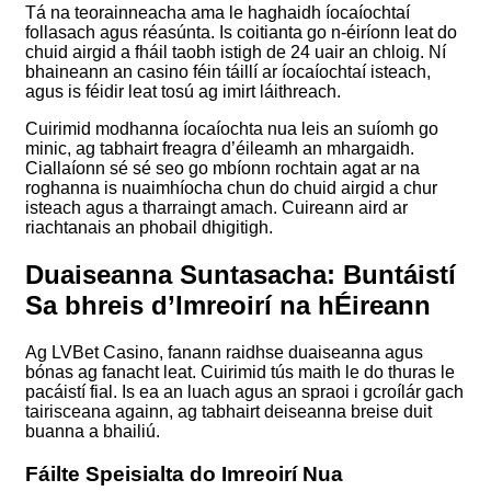
Tá na teorainneacha ama le haghaidh íocaíochtaí
follasach agus réasúnta. Is coitianta go n-éiríonn leat do
chuid airgid a fháil taobh istigh de 24 uair an chloig. Ní
bhaineann an casino féin táillí ar íocaíochtaí isteach,
agus is féidir leat tosú ag imirt láithreach.
Cuirimid modhanna íocaíochta nua leis an suíomh go
minic, ag tabhairt freagra d’éileamh an mhargaidh.
Ciallaíonn sé sé seo go mbíonn rochtain agat ar na
roghanna is nuaimhíocha chun do chuid airgid a chur
isteach agus a tharraingt amach. Cuireann aird ar
riachtanais an phobail dhigitigh.
Duaiseanna Suntasacha: Buntáistí
Sa bhreis d’Imreoirí na hÉireann
Ag LVBet Casino, fanann raidhse duaiseanna agus
bónas ag fanacht leat. Cuirimid tús maith le do thuras le
pacáistí fial. Is ea an luach agus an spraoi i gcroílár gach
tairisceana againn, ag tabhairt deiseanna breise duit
buanna a bhailiú.
Fáilte Speisialta do Imreoirí Nua