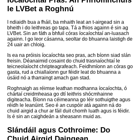
le LVBet a Roghnú
I ndiaidh bua a fháil, ba mhaith leat an t-airgead sin a
bheith i do leithreas go tapa. Tá a fhios againn é sin ag
LVBet. Sin an fáth a bhfuil córas íocaíochtaí an-luasach
againn. I go leor cásanna, seoltar do bhuanna laistigh de
24 uair an chloig.
Is ea na próisis íocaíochta seo pras, ach bíonn siad slán
freisin. Déanaimid cosaint do chuid trasnaíochtaí le
teicneolaíocht chripteagrafeach. Feidhmíonn an córas go
gasta, rud a chiallaíonn gur féidir leat do bhuanna a
úsáid nó a tharraingt amach gan stad.
Roghnaigh as réimse leathan modhanna íocaíochta, ó
chártaí creidmheasa go dtí leithris shócmhainne
digiteacha. Bíonn na céimeanna go léir sothuigthe agus
réidh le leanúint. Seo é an cuspóir atá againn ná do
chuid airgid a chur ar fáil duit chomh luath agus is féidir.
Is é sin an caighdeán a sheasann muid as.
Slándáil agus Cothroime: Do
Chuid Airgid Daingean