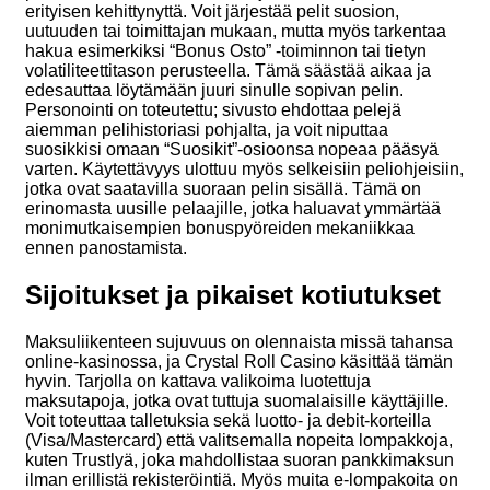
erityisen kehittynyttä. Voit järjestää pelit suosion,
uutuuden tai toimittajan mukaan, mutta myös tarkentaa
hakua esimerkiksi “Bonus Osto” -toiminnon tai tietyn
volatiliteettitason perusteella. Tämä säästää aikaa ja
edesauttaa löytämään juuri sinulle sopivan pelin.
Personointi on toteutettu; sivusto ehdottaa pelejä
aiemman pelihistoriasi pohjalta, ja voit niputtaa
suosikkisi omaan “Suosikit”-osioonsa nopeaa pääsyä
varten. Käytettävyys ulottuu myös selkeisiin peliohjeisiin,
jotka ovat saatavilla suoraan pelin sisällä. Tämä on
erinomasta uusille pelaajille, jotka haluavat ymmärtää
monimutkaisempien bonuspyöreiden mekaniikkaa
ennen panostamista.
Sijoitukset ja pikaiset kotiutukset
Maksuliikenteen sujuvuus on olennaista missä tahansa
online-kasinossa, ja Crystal Roll Casino käsittää tämän
hyvin. Tarjolla on kattava valikoima luotettuja
maksutapoja, jotka ovat tuttuja suomalaisille käyttäjille.
Voit toteuttaa talletuksia sekä luotto- ja debit-korteilla
(Visa/Mastercard) että valitsemalla nopeita lompakkoja,
kuten Trustlyä, joka mahdollistaa suoran pankkimaksun
ilman erillistä rekisteröintiä. Myös muita e-lompakoita on