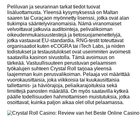
Peliluvan ja seurannan tarkat tiedot tuovat
lisäluottamusta. Yleensä kysymyksessä on Maltan
saaren tai Curaçaon myönnetty lisenssi, jotka ovat alan
tiukimpia sääntelyviranomaisia. Nämä viranomaiset
velvoittavat jatkuvia auditointeja, pelivalikoiman
oikeudenmukaisuustestejä ja tietosuojamenettelyjä,
jotka vastaavat EU-standardia. RNG-testit toteuttavat
organisaatiot kuten eCOGRA tai iTech Labs, ja niiden
todistukset ja testaustulokset ovat useimmiten avoimesti
saatavilla kasinon sivustolla. Tämä avoimuus on
tärkeää. Vastuullisuuteen perustuvan pelaamisen
työkalujen suhteen Crystal Roll tarjoaa yleensä
laajemman kuin perusvalikoiman. Pelaaja voi määrittää
vuorokausittaisia, joka viikkoisia tai kuukausittaisia
tallettamis- ja häviörajoja, peliaikarajoituksia sekä
limiittejä panosten määrällä. On myös saatavilla kytkeä
päälle todellisuuden hahmottamisen muistutuksia, jotka
osoittavat, kuinka paljon aikaa olet ollut pelaamassa.