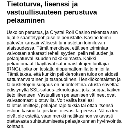
Tietoturva, lisenssi ja
vastuullisuuteen perustuva
pelaaminen
Usko on perustus, ja Crystal Roll Casino rakentaa sen
lujalle sääntelypohjaiselle perustalle. Kasino toimii
pätevän kansainvälisesti tunnustetun toimiluvan
alaisuudessa. Tämä merkitsee, että sen toimintaa
valvotaan ankarasti rehellisyyden, pelin reiluuden ja
pelaajaturvallisuuden näkökulmasta. Kaikki
peliautomaatit käyttävät satunnaislukujen tuottajia
(RNG), jotka on testattu riippumattomilla toimijoilla.
Tämä takaa, että kunkin pelikierroksen tulos on aidosti
sattumanvarainen ja tasapuolinen. Henkilökohtaisten ja
taloustietojeni suojaus on prioriteettina. Alusta soveltaa
edistynyttä SSL-salaus-teknologiaa, joka suojaa kaiken
tietoliikenteen. Vastuullisen pelaamisen välineet ovat
vaivattomasti ulottuvilla. Voit valita itsellesi
talletuslimiittejä, peliajan rajoituksia tai ottaa itsensä
estoon kasinolta, jos koet olevasi tarpeessa. Nämä teot
eivät ole esteitä, vaan merkki nettikasinon vakavasti
otettavasta suhtautumisesta pelaajakunnan hyvinvointia
kohtaan.