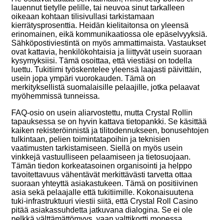
lauennut tietylle pelille, tai neuvoa sinut tarkalleen
oikeaan kohtaan tilisivullasi tarkistamaan
kierrätysprosenttia. Heidän kielitaitonsa on yleensä
erinomainen, eikä kommunikaatiossa ole epäselvyyksiä.
Sähköpostiviestintä on myös ammattimaista. Vastaukset
ovat kattavia, henkilökohtaisia ja liittyvät usein suoraan
kysymyksiisi. Tämä osoittaa, että viestiäsi on todella
luettu. Tukitiimi työskentelee yleensä laajasti päivittäin,
usein jopa ympäri vuorokauden. Tämä on
merkityksellistä suomalaisille pelaajille, jotka pelaavat
myöhemmissä tunneissa.
FAQ-osio on usein aliarvostettu, mutta Crystal Rollin
tapauksessa se on hyvin kattava tietopankki. Se käsittää
kaiken rekisteröinnistä ja tilitodennukseen, bonusehtojen
tulkintaan, pelien toimintatapoihin ja teknisien
vaatimusten tarkistamiseen. Siellä on myös usein
vinkkejä vastuulliseen pelaamiseen ja tietosuojaan.
Tämän tiedon korkeatasoinen organisointi ja helppo
tavoitettavuus vähentävät merkittävästi tarvetta ottaa
suoraan yhteyttä asiakastukeen. Tämä on positiivinen
asia sekä pelaajalle että tukitiimille. Kokonaisuutena
tuki-infrastruktuuri viestii siitä, että Crystal Roll Casino
pitää asiakassuhdetta jatkuvana dialogina. Se ei ole
pelkkä välttämättömyys, vaan valttikortti monessa