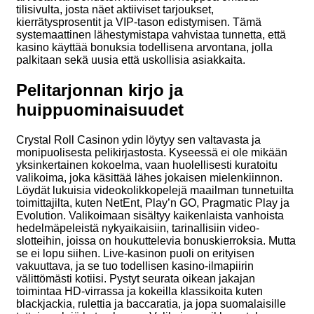
tilisivulta, josta näet aktiiviset tarjoukset,
kierrätysprosentit ja VIP-tason edistymisen. Tämä
systemaattinen lähestymistapa vahvistaa tunnetta, että
kasino käyttää bonuksia todellisena arvontana, jolla
palkitaan sekä uusia että uskollisia asiakkaita.
Pelitarjonnan kirjo ja
huippuominaisuudet
Crystal Roll Casinon ydin löytyy sen valtavasta ja
monipuolisesta pelikirjastosta. Kyseessä ei ole mikään
yksinkertainen kokoelma, vaan huolellisesti kuratoitu
valikoima, joka käsittää lähes jokaisen mielenkiinnon.
Löydät lukuisia videokolikkopelejä maailman tunnetuilta
toimittajilta, kuten NetEnt, Play’n GO, Pragmatic Play ja
Evolution. Valikoimaan sisältyy kaikenlaista vanhoista
hedelmäpeleistä nykyaikaisiin, tarinallisiin video-
slotteihin, joissa on houkuttelevia bonuskierroksia. Mutta
se ei lopu siihen. Live-kasinon puoli on erityisen
vakuuttava, ja se tuo todellisen kasino-ilmapiirin
välittömästi kotiisi. Pystyt seurata oikean jakajan
toimintaa HD-virrassa ja kokeilla klassikoita kuten
blackjackia, rulettia ja baccaratia, ja jopa suomalaisille