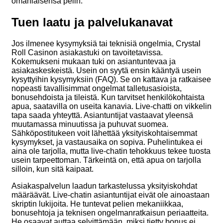
omanlaisensa pelin.
Tuen laatu ja palvelukanavat
Jos ilmenee kysymyksiä tai teknisiä ongelmia, Crystal
Roll Casinon asiakastuki on tavoitetavissa.
Kokemukseni mukaan tuki on asiantuntevaa ja
asiakaskeskeistä. Usein on syytä ensin kääntyä usein
kysyttyihin kysymyksiin (FAQ). Se on kattava ja ratkaisee
nopeasti tavallisimmat ongelmat talletusasioista,
bonusehdoista ja tileistä. Kun tarvitset henkilökohtaista
apua, saatavilla on useita kanavia. Live-chatti on vikkelin
tapa saada yhteyttä. Asiantuntijat vastaavat yleensä
muutamassa minuutissa ja puhuvat suomea.
Sähköpostitukeen voit lähettää yksityiskohtaisemmat
kysymykset, ja vastausaika on sopiva. Puhelintukea ei
aina ole tarjolla, mutta live-chatin tehokkuus tekee tuosta
usein tarpeettoman. Tärkeintä on, että apua on tarjolla
silloin, kun sitä kaipaat.
Asiakaspalvelun laadun tarkastelussa yksityiskohdat
määräävät. Live-chatin asiantuntijat eivät ole ainoastaan
skriptin lukijoita. He tuntevat pelien mekaniikkaa,
bonusehtoja ja teknisen ongelmanratkaisun periaatteita.
He osaavat auttaa selvittämään, miksi tietty bonus ei