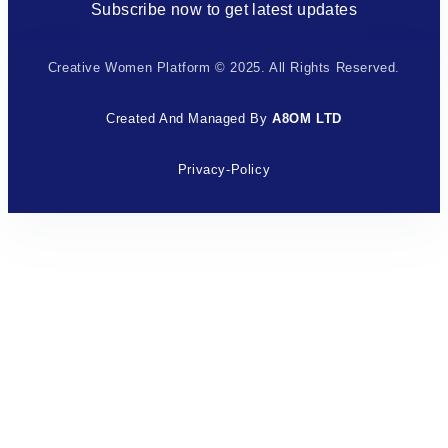
Subscribe now to get latest updates
Creative Women Platform © 2025. All Rights Reserved.
Created And Managed By
A8OM LTD
Privacy-Policy