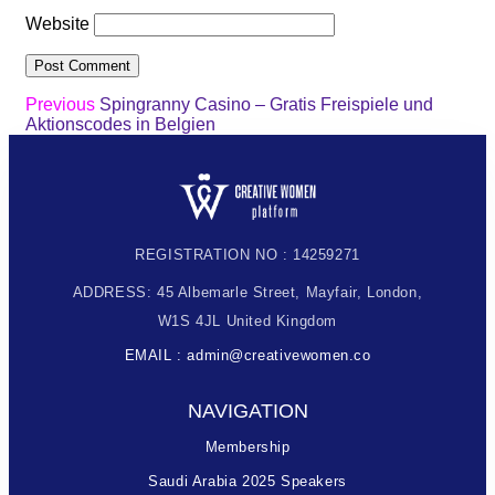
Website
Previous
Spingranny Casino – Gratis Freispiele und
Aktionscodes in Belgien
REGISTRATION NO : 14259271
ADDRESS: 45 Albemarle Street, Mayfair, London,
W1S 4JL United Kingdom
EMAIL : admin@creativewomen.co
NAVIGATION
Membership
Saudi Arabia 2025 Speakers