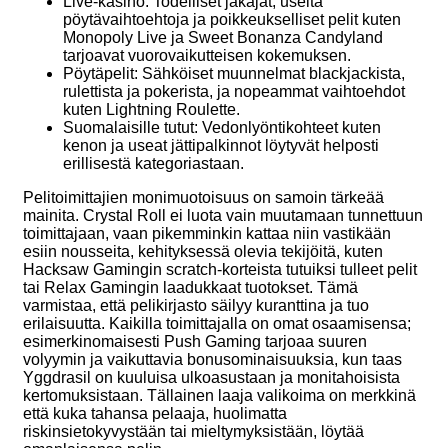
Live-kasino: Todelliset jakajat, useita
pöytävaihtoehtoja ja poikkeukselliset pelit kuten
Monopoly Live ja Sweet Bonanza Candyland
tarjoavat vuorovaikutteisen kokemuksen.
Pöytäpelit: Sähköiset muunnelmat blackjackista,
rulettista ja pokerista, ja nopeammat vaihtoehdot
kuten Lightning Roulette.
Suomalaisille tutut: Vedonlyöntikohteet kuten
kenon ja useat jättipalkinnot löytyvät helposti
erillisestä kategoriastaan.
Pelitoimittajien monimuotoisuus on samoin tärkeää
mainita. Crystal Roll ei luota vain muutamaan tunnettuun
toimittajaan, vaan pikemminkin kattaa niin vastikään
esiin nousseita, kehityksessä olevia tekijöitä, kuten
Hacksaw Gamingin scratch-korteista tutuiksi tulleet pelit
tai Relax Gamingin laadukkaat tuotokset. Tämä
varmistaa, että pelikirjasto säilyy kuranttina ja tuo
erilaisuutta. Kaikilla toimittajalla on omat osaamisensa;
esimerkinomaisesti Push Gaming tarjoaa suuren
volyymin ja vaikuttavia bonusominaisuuksia, kun taas
Yggdrasil on kuuluisa ulkoasustaan ja monitahoisista
kertomuksistaan. Tällainen laaja valikoima on merkkinä
että kuka tahansa pelaaja, huolimatta
riskinsietokyvystään tai mieltymyksistään, löytää