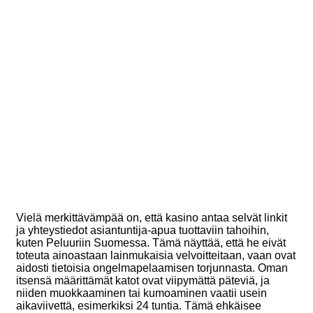
Vielä merkittävämpää on, että kasino antaa selvät linkit
ja yhteystiedot asiantuntija-apua tuottaviin tahoihin,
kuten Peluuriin Suomessa. Tämä näyttää, että he eivät
toteuta ainoastaan lainmukaisia velvoitteitaan, vaan ovat
aidosti tietoisia ongelmapelaamisen torjunnasta. Oman
itsensä määrittämät katot ovat viipymättä päteviä, ja
niiden muokkaaminen tai kumoaminen vaatii usein
aikaviivettä, esimerkiksi 24 tuntia. Tämä ehkäisee