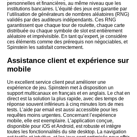
personnelles et financières, au même niveau que les
institutions bancaires. L’équité des jeux est garantie par
l’utilisation de générateurs de nombres aléatoires (RNG)
validés par des auditeurs indépendants. Ces RNG
garantissent que chaque tour de roulette, chaque carte
distribuée ou chaque symbole de slot est entièrement
aléatoire et imprévisible. En tant qu’expert, je considère
ces éléments comme des prérequis non négociables, et
Spinstein les satisfait correctement.
Assistance client et expérience sur
mobile
Un excellent service client peut améliorer une
expérience de jeu. Spinstein met à disposition un
support multicanaux en français et en anglais. Le chat en
direct est la solution la plus rapide, avec des temps de
réponse souvent inférieurs à cinq minutes lors de mes
tests. L’aide par email est aussi accessible pour les
requêtes moins urgentes. Concernant l’expérience
mobile, elle est exemplaire. L’application conçue,
disponible pour iOS et Android, est robuste et intègre
toutes les fonctionnalités du site desktop. La navigation