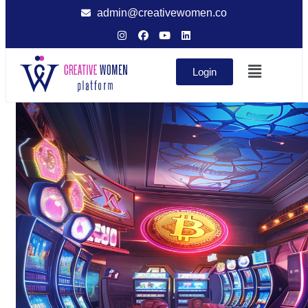
admin@creativewomen.co
Login