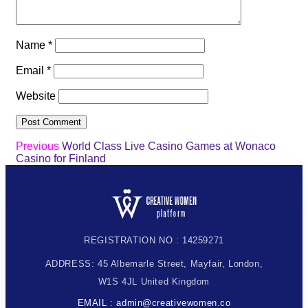
Name
*
Email
*
Website
Previous
World Class Live Casino Games at Wonaco
Casino for Finland
REGISTRATION NO : 14259271
ADDRESS: 45 Albemarle Street, Mayfair, London,
W1S 4JL United Kingdom
EMAIL : admin@creativewomen.co