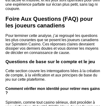
est tactile et intuitive, et les jeux sont optimisés pour offrir
une expérience parfaite sur écran plus petit, sans lag ni
coupure.
Foire Aux Questions (FAQ) pour
les joueurs canadiens
Pour terminer cette analyse, j’ai regroupé les questions
les plus courantes que se posent les joueurs canadiens
sur Spinstein Casino. Ces réponses claires devraient
dissiper vos derniers doutes et vous donner les moyens
de décider en connaissance de cause.
Questions de base sur le compte et le jeu
Cette section couvre les interrogations liées à la création
de compte, à la vérification et aux principes de base du
jeu sur cette plateforme.
Comment vérifier mon identité pour retirer mes gains
?
Spinstein, comme tout casino sérieux, doit procéder à