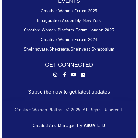
EVENTS
Creative Women Forum 2025
Inauguration Assembly New York
Creative Women Platform Forum London 2025
Creative Women Forum 2024
Sheinnovate,shecreate,sheinvest Symposium
GET CONNECTED
Subscribe now to get latest updates
Creative Women Platform © 2025. All Rights Reserved.
Created And Managed By
A8OM LTD