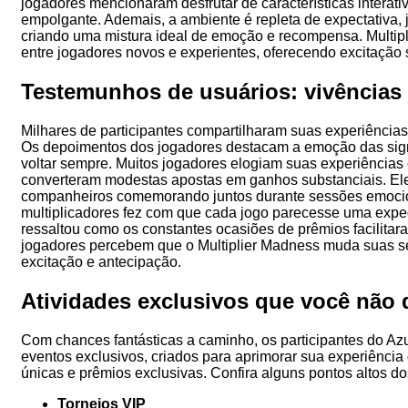
jogadores mencionaram desfrutar de características interati
empolgante. Ademais, a ambiente é repleta de expectativa, 
criando uma mistura ideal de emoção e recompensa. Multip
entre jogadores novos e experientes, oferecendo excitação 
Testemunhos de usuários: vivências
Milhares de participantes compartilharam suas experiência
Os depoimentos dos jogadores destacam a emoção das signi
voltar sempre. Muitos jogadores elogiam suas experiências
converteram modestas apostas em ganhos substanciais. Ele
companheiros comemorando juntos durante sessões emocion
multiplicadores fez com que cada jogo parecesse uma exped
ressaltou como os constantes ocasiões de prêmios facilitar
jogadores percebem que o Multiplier Madness muda suas s
excitação e antecipação.
Atividades exclusivos que você não 
Com chances fantásticas a caminho, os participantes do A
eventos exclusivos, criados para aprimorar sua experiênci
únicas e prêmios exclusivas. Confira alguns pontos altos d
Torneios VIP