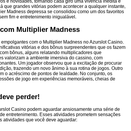
vos e novidades, tornando cada giro uma vivência inédita e
já que grandes vitórias podem acontecer a qualquer instante,
lier Madness depressa se consolidou como um dos favoritos
sem fim e entretenimento inigualável.
 com Multiplier Madness
s empolgantes com o Multiplier Madness no Azurslot Casino.
ficativas vitórias e dos bônus surpreendentes que os fazem
 com bônus, alguns relatando multiplicadores que
s valorizam a ambiente imersiva do cassino, com
antes. Um jogador observou que a excitação de procurar
ição, trazendo um novo ânimo à sua rotina de jogos. Outro
am o acréscimo de pontos de lealdade. No conjunto, os
essões de jogo em experiências memoráveis, cheias de
deve perder!
zurslot Casino podem aguardar ansiosamente uma série de
a de entretenimento. Esses atividades prometem sensações
os atividades que você deve aguardar: