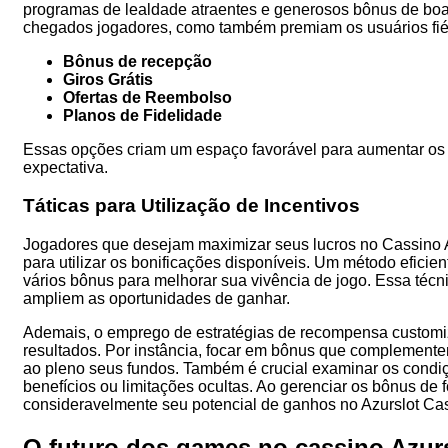
programas de lealdade atraentes e generosos bônus de bo
chegados jogadores, como também premiam os usuários fié
Bônus de recepção
Giros Grátis
Ofertas de Reembolso
Planos de Fidelidade
Essas opções criam um espaço favorável para aumentar os 
expectativa.
Táticas para Utilização de Incentivos
Jogadores que desejam maximizar seus lucros no Cassino 
para utilizar os bonificações disponíveis. Um método efici
vários bônus para melhorar sua vivência de jogo. Essa técn
ampliem as oportunidades de ganhar.
Ademais, o emprego de estratégias de recompensa customiz
resultados. Por instância, focar em bônus que complemente
ao pleno seus fundos. Também é crucial examinar os condiç
benefícios ou limitações ocultas. Ao gerenciar os bônus de 
consideravelmente seu potencial de ganhos no Azurslot Ca
O futuro dos games no cassino Azur