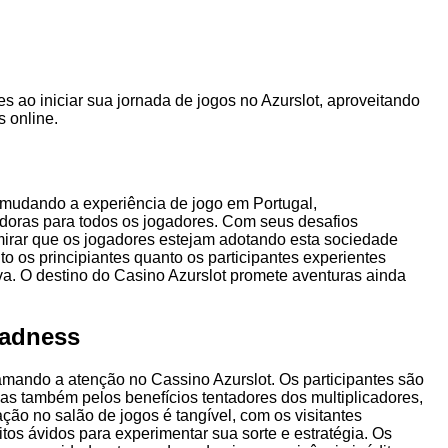
es ao iniciar sua jornada de jogos no Azurslot, aproveitando
 online.
 mudando a experiência de jogo em Portugal,
oras para todos os jogadores. Com seus desafios
mirar que os jogadores estejam adotando esta sociedade
o os principiantes quanto os participantes experientes
va. O destino do Casino Azurslot promete aventuras ainda
Madness
amando a atenção no Cassino Azurslot. Os participantes são
mas também pelos benefícios tentadores dos multiplicadores,
o no salão de jogos é tangível, com os visitantes
os ávidos para experimentar sua sorte e estratégia. Os