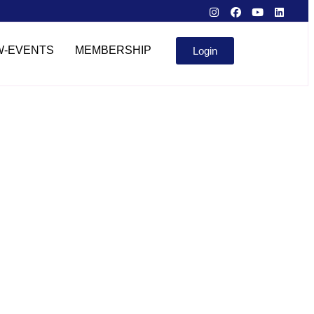
W-EVENTS
MEMBERSHIP
Login