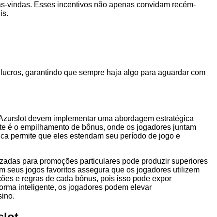
as-vindas. Esses incentivos não apenas convidam recém-
is.
lucros, garantindo que sempre haja algo para aguardar com
Azurslot devem implementar uma abordagem estratégica
ente é o empilhamento de bônus, onde os jogadores juntam
ica permite que eles estendam seu período de jogo e
adas para promoções particulares pode produzir superiores
m seus jogos favoritos assegura que os jogadores utilizem
ões e regras de cada bônus, pois isso pode expor
forma inteligente, os jogadores podem elevar
sino.
slot