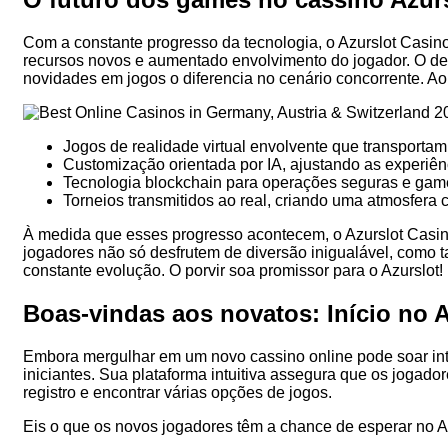
Com a constante progresso da tecnologia, o Azurslot Casino
recursos novos e aumentado envolvimento do jogador. O de
novidades em jogos o diferencia no cenário concorrente. Ao
Jogos de realidade virtual envolvente que transporta
Customização orientada por IA, ajustando as experiên
Tecnologia blockchain para operações seguras e game
Torneios transmitidos ao real, criando uma atmosfera co
À medida que esses progresso acontecem, o Azurslot Casin
jogadores não só desfrutem de diversão inigualável, com
constante evolução. O porvir soa promissor para o Azurslot!
Boas-vindas aos novatos: Início no A
Embora mergulhar em um novo cassino online pode soar intim
iniciantes. Sua plataforma intuitiva assegura que os joga
registro e encontrar várias opções de jogos.
Eis o que os novos jogadores têm a chance de esperar no Az