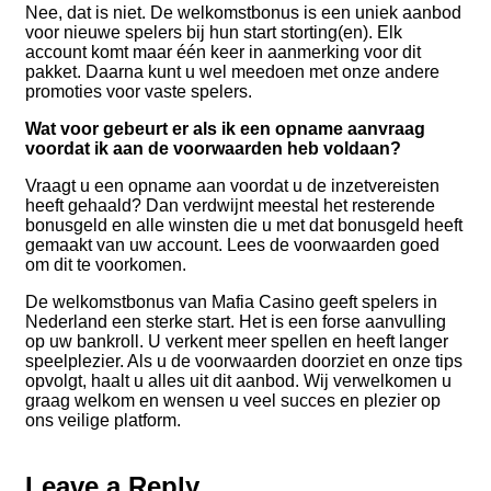
Nee, dat is niet. De welkomstbonus is een uniek aanbod
voor nieuwe spelers bij hun start storting(en). Elk
account komt maar één keer in aanmerking voor dit
pakket. Daarna kunt u wel meedoen met onze andere
promoties voor vaste spelers.
Wat voor gebeurt er als ik een opname aanvraag
voordat ik aan de voorwaarden heb voldaan?
Vraagt u een opname aan voordat u de inzetvereisten
heeft gehaald? Dan verdwijnt meestal het resterende
bonusgeld en alle winsten die u met dat bonusgeld heeft
gemaakt van uw account. Lees de voorwaarden goed
om dit te voorkomen.
De welkomstbonus van Mafia Casino geeft spelers in
Nederland een sterke start. Het is een forse aanvulling
op uw bankroll. U verkent meer spellen en heeft langer
speelplezier. Als u de voorwaarden doorziet en onze tips
opvolgt, haalt u alles uit dit aanbod. Wij verwelkomen u
graag welkom en wensen u veel succes en plezier op
ons veilige platform.
Leave a Reply