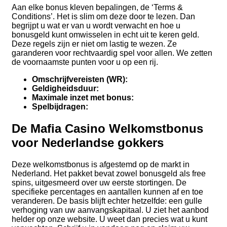
Aan elke bonus kleven bepalingen, de ‘Terms &
Conditions’. Het is slim om deze door te lezen. Dan
begrijpt u wat er van u wordt verwacht en hoe u
bonusgeld kunt omwisselen in echt uit te keren geld.
Deze regels zijn er niet om lastig te wezen. Ze
garanderen voor rechtvaardig spel voor allen. We zetten
de voornaamste punten voor u op een rij.
Omschrijfvereisten (WR):
Geldigheidsduur:
Maximale inzet met bonus:
Spelbijdragen:
De Mafia Casino Welkomstbonus
voor Nederlandse gokkers
Deze welkomstbonus is afgestemd op de markt in
Nederland. Het pakket bevat zowel bonusgeld als free
spins, uitgesmeerd over uw eerste stortingen. De
specifieke percentages en aantallen kunnen af en toe
veranderen. De basis blijft echter hetzelfde: een gulle
verhoging van uw aanvangskapitaal. U ziet het aanbod
helder op onze website. U weet dan precies wat u kunt