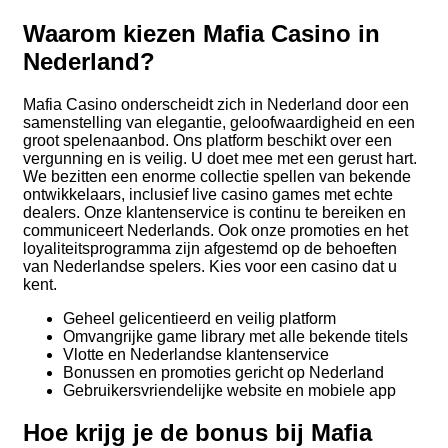
Waarom kiezen Mafia Casino in
Nederland?
Mafia Casino onderscheidt zich in Nederland door een
samenstelling van elegantie, geloofwaardigheid en een
groot spelenaanbod. Ons platform beschikt over een
vergunning en is veilig. U doet mee met een gerust hart.
We bezitten een enorme collectie spellen van bekende
ontwikkelaars, inclusief live casino games met echte
dealers. Onze klantenservice is continu te bereiken en
communiceert Nederlands. Ook onze promoties en het
loyaliteitsprogramma zijn afgestemd op de behoeften
van Nederlandse spelers. Kies voor een casino dat u
kent.
Geheel gelicentieerd en veilig platform
Omvangrijke game library met alle bekende titels
Vlotte en Nederlandse klantenservice
Bonussen en promoties gericht op Nederland
Gebruikersvriendelijke website en mobiele app
Hoe krijg je de bonus bij Mafia