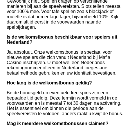
Gewoonlijk niet. Spellen dragen op verschillende
manieren bij aan de speelvereisten. Slots tellen meestal
voor 100% mee. Voor tafelspellen zoals blackjack of
roulette is dat percentage lager, bijvoorbeeld 10%. Kijk
daarom altijd eerst in de voorwaarden naar de
spelbijdragen.
Is de welkomstbonus beschikbaar voor spelers uit
Nederland?
Ja, absoluut. Onze welkomstbonus is speciaal voor
nieuwe spelers die zich vanuit Nederland bij Mafia
Casino inschrijven. U moet wel een Nederlands
rekeningnummer of een in Nederland toegestane
betaalmethode gebruiken en uw identiteit bevestigen.
Hoe lang is de welkomstbonus geldig?
Beide bonusgeld en eventuele free spins zijn een
bepaalde tijd geldig. Deze termijn wordt vermeld in de
voorwaarden en is meestal 7 tot 30 dagen na activering.
Het is essentieel om binnen die periode aan de
speelvereisten te voldoen, anders raakt u kwijt de bonus.
Mag ik meerdere welkomstbonussen claimen?