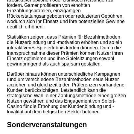
fördern. Gamer profitieren von erhöhten
Einzahlungsprämien, einzigartigen
Rückerstattungsangeboten oder reduzierten Gebühren,
wodurch sich ihr Einsatz und ihre potenziellen Gewinne
deutlich erhöhen.
Statistiken zeigen, dass Prämien für Bezahlmethoden
die Nutzerbindung und -motivation erhöhen und so ein
interaktiveres Spielerlebnis fördern können. Durch die
Inanspruchnahme dieser Prämien können Nutzer ihren
Einsatz optimieren und ihre Spielsitzungen sowohl
gewinnbringend als auch sparsam gestalten.
Darüber hinaus können unterschiedliche Kampagnen
rund um verschiedene Bezahlmethoden neue Nutzer
anziehen und gleichzeitig den Präferenzen vorhandener
Kunden berücksichtigen. Letztendlich kann die
strategische Wahl einer Zahlungsmethode einen großen
Nutzen gewähren und das Engagement von Sofort-
Casino für die Erhöhung der Kundenbindung und -
loyalität auf dem belgischen Sektor betonen.
Sonderveranstaltungen