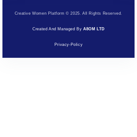
Creative Women Platform © 2025. All Rights Reserved.
Created And Managed By
A8OM LTD
Privacy-Policy