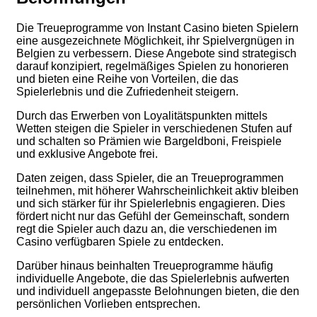
Die Treueprogramme von Instant Casino bieten Spielern
eine ausgezeichnete Möglichkeit, ihr Spielvergnügen in
Belgien zu verbessern. Diese Angebote sind strategisch
darauf konzipiert, regelmäßiges Spielen zu honorieren
und bieten eine Reihe von Vorteilen, die das
Spielerlebnis und die Zufriedenheit steigern.
Durch das Erwerben von Loyalitätspunkten mittels
Wetten steigen die Spieler in verschiedenen Stufen auf
und schalten so Prämien wie Bargeldboni, Freispiele
und exklusive Angebote frei.
Daten zeigen, dass Spieler, die an Treueprogrammen
teilnehmen, mit höherer Wahrscheinlichkeit aktiv bleiben
und sich stärker für ihr Spielerlebnis engagieren. Dies
fördert nicht nur das Gefühl der Gemeinschaft, sondern
regt die Spieler auch dazu an, die verschiedenen im
Casino verfügbaren Spiele zu entdecken.
Darüber hinaus beinhalten Treueprogramme häufig
individuelle Angebote, die das Spielerlebnis aufwerten
und individuell angepasste Belohnungen bieten, die den
persönlichen Vorlieben entsprechen.