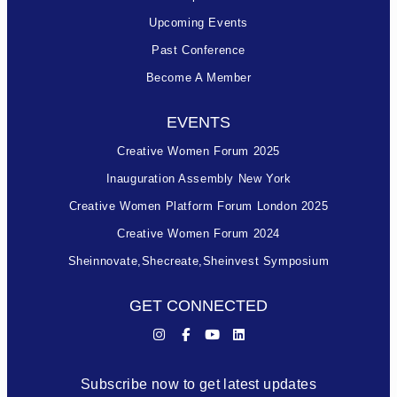
Upcoming Events
Past Conference
Become A Member
EVENTS
Creative Women Forum 2025
Inauguration Assembly New York
Creative Women Platform Forum London 2025
Creative Women Forum 2024
Sheinnovate,shecreate,sheinvest Symposium
GET CONNECTED
Subscribe now to get latest updates