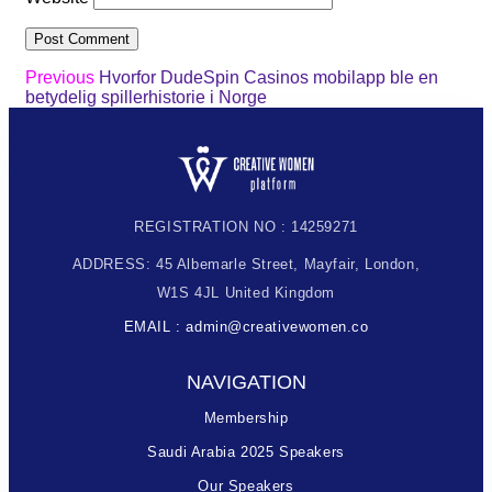
Previous
Hvorfor DudeSpin Casinos mobilapp ble en
betydelig spillerhistorie i Norge
REGISTRATION NO : 14259271
ADDRESS: 45 Albemarle Street, Mayfair, London,
W1S 4JL United Kingdom
EMAIL : admin@creativewomen.co
NAVIGATION
Membership
Saudi Arabia 2025 Speakers
Our Speakers