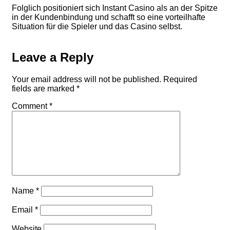
Folglich positioniert sich Instant Casino als an der Spitze
in der Kundenbindung und schafft so eine vorteilhafte
Situation für die Spieler und das Casino selbst.
Leave a Reply
Your email address will not be published.
Required
fields are marked
*
Comment
*
Name
*
Email
*
Website