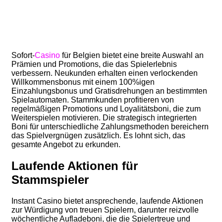
Sofort-
Casino
für Belgien bietet eine breite Auswahl an
Prämien und Promotions, die das Spielerlebnis
verbessern. Neukunden erhalten einen verlockenden
Willkommensbonus mit einem 100%igen
Einzahlungsbonus und Gratisdrehungen an bestimmten
Spielautomaten. Stammkunden profitieren von
regelmäßigen Promotions und Loyalitätsboni, die zum
Weiterspielen motivieren. Die strategisch integrierten
Boni für unterschiedliche Zahlungsmethoden bereichern
das Spielvergnügen zusätzlich. Es lohnt sich, das
gesamte Angebot zu erkunden.
Laufende Aktionen für
Stammspieler
Instant Casino bietet ansprechende, laufende Aktionen
zur Würdigung von treuen Spielern, darunter reizvolle
wöchentliche Aufladeboni, die die Spielertreue und