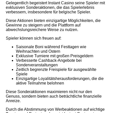
Gelegentlich begeistert Instant Casino seine Spieler mit
exklusiven Sonderaktionen, die das Spielerlebnis
verbessern, insbesondere für belgische Spieler.
Diese Aktionen bieten einzigartige Möglichkeiten, die
Gewinne zu steigern und die Plattform auf
abwechslungsreichere Weise zu nutzen.
Spieler können sich freuen auf:
Saisonale Boni während Festtagen wie
Weihnachten und Ostern
Exklusive Turniere mit großen Preisgeldern
Verbesserte Cashback-Angebote bei
Sonderveranstaltungen
Zeitlich begrenzte Freispiele für ausgewählte
Spiele
Einzigartige Loyalitätsherausforderungen, die die
aktive Teilnahme belohnen
Diese Sonderaktionen maximieren nicht nur den
Genuss, sondern bieten auch beträchtliche finanzielle
Anreize.
Durch die Abstimmung von Werbeaktionen auf wichtige