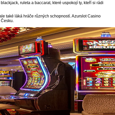
lackjack, ruleta a baccarat, které uspokojí ty, kteří si rádi
 ale také láká hráče různých schopností. Azurslot Casino
v Česku.