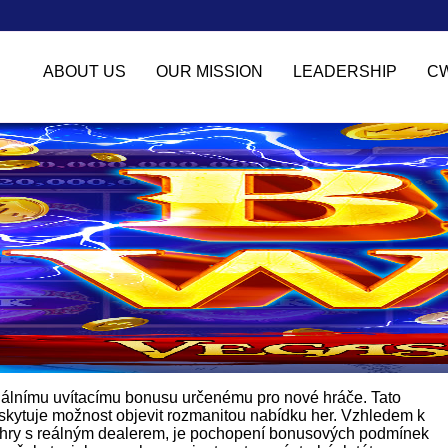
ABOUT US
OUR MISSION
LEADERSHIP
C
álnímu uvítacímu bonusu určenému pro nové hráče. Tato
poskytuje možnost objevit rozmanitou nabídku her. Vzhledem k
 hry s reálným dealerem, je pochopení bonusových podmínek