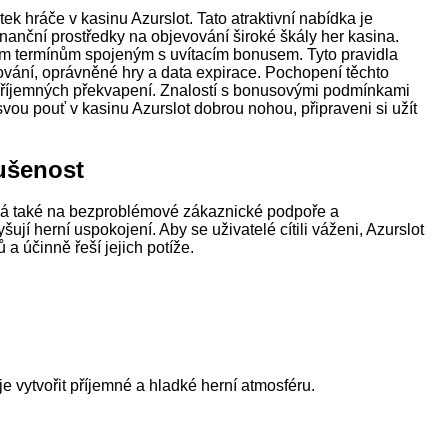
ek hráče v kasinu Azurslot. Tato atraktivní nabídka je
finanční prostředky na objevování široké škály her kasina.
m termínům spojeným s uvítacím bonusem. Tyto pravidla
ování, oprávněné hry a data expirace. Pochopení těchto
epříjemných překvapení. Znalostí s bonusovými podmínkami
vou pouť v kasinu Azurslot dobrou nohou, připraveni si užít
ušenost
léhá také na bezproblémové zákaznické podpoře a
ují herní uspokojení. Aby se uživatelé cítili váženi, Azurslot
a účinně řeší jejich potíže.
e vytvořit příjemné a hladké herní atmosféru.