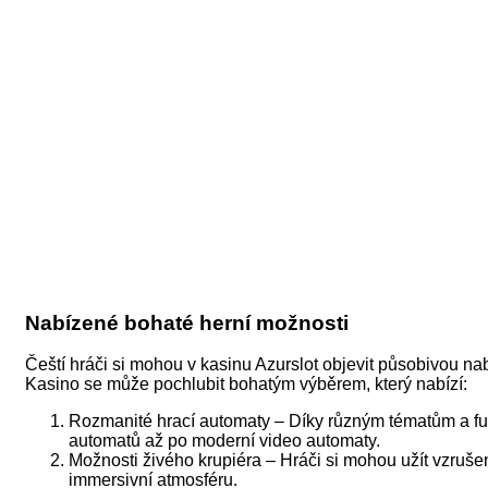
Nabízené bohaté herní možnosti
Čeští hráči si mohou v kasinu Azurslot objevit působivou na
Kasino se může pochlubit bohatým výběrem, který nabízí:
Rozmanité hrací automaty – Díky různým tématům a fun
automatů až po moderní video automaty.
Možnosti živého krupiéra – Hráči si mohou užít vzrušení
immersivní atmosféru.