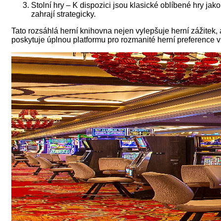
Stolní hry – K dispozici jsou klasické oblíbené hry jako b
zahrají strategicky.
Tato rozsáhlá herní knihovna nejen vylepšuje herní zážitek,
poskytuje úplnou platformu pro rozmanité herní preference 