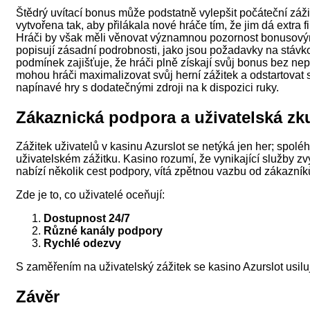
Štědrý uvítací bonus může podstatně vylepšit počáteční zážit
vytvořena tak, aby přilákala nové hráče tím, že jim dá extra 
Hráči by však měli věnovat významnou pozornost bonusový
popisují zásadní podrobnosti, jako jsou požadavky na stávk
podmínek zajišťuje, že hráči plně získají svůj bonus bez n
mohou hráči maximalizovat svůj herní zážitek a odstartovat s
napínavé hry s dodatečnými zdroji na k dispozici ruky.
Zákaznická podpora a uživatelská zk
Zážitek uživatelů v kasinu Azurslot se netýká jen her; spo
uživatelském zážitku. Kasino rozumí, že vynikající služby zvyš
nabízí několik cest podpory, vítá zpětnou vazbu od zákazníků 
Zde je to, co uživatelé oceňují:
Dostupnost 24/7
Různé kanály podpory
Rychlé odezvy
S zaměřením na uživatelský zážitek se kasino Azurslot usiluj
Závěr