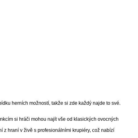
bídku herních možností, takže si zde každý najde to své.
kcím si hráči mohou najít vše od klasických ovocných
 z hraní v živě s profesionálními krupiéry, což nabízí