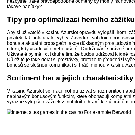
nezbytné. Jaké pravděpodobné odměny by mohly na nováčky 
lákavé nabídky?
Tipy pro optimalizaci herního zážitku
Aby si uživatelé v kasinu Azurslot opravdu vylepšili herní záž
požitek, tak potenciální výhry. Zavedení solidních bonusovýc
bonus a aktuální propagační akce důkladným prostudován
o tom, kdy vsadit více nebo ušetřit. Dodržování správné hern
Uživatelé by měli ctít druhé tím, že budou udržovat klidné
Důležité je také dělat si přestávky, protože to předchází vy
bonusů se slušnou komunikací si hráči mohou v kasinu Azurslo
Sortiment her a jejich charakteristiky
V kasinu Azurslot se hráči mohou užívat si rozmanitou nabíd
napínavým bonusovým funkcím, které obohacují kompletní zá
výrazně vylepšen zážitek z mobilního hraní, který hráčům p