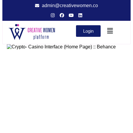
admin@creativewomen.co
Login