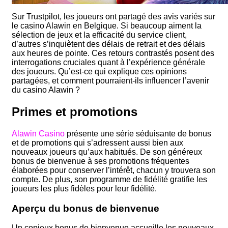
Sur Trustpilot, les joueurs ont partagé des avis variés sur
le casino Alawin en Belgique. Si beaucoup aiment la
sélection de jeux et la efficacité du service client,
d’autres s’inquiètent des délais de retrait et des délais
aux heures de pointe. Ces retours contrastés posent des
interrogations cruciales quant à l’expérience générale
des joueurs. Qu’est-ce qui explique ces opinions
partagées, et comment pourraient-ils influencer l’avenir
du casino Alawin ?
Primes et promotions
Alawin Casino
présente une série séduisante de bonus
et de promotions qui s’adressent aussi bien aux
nouveaux joueurs qu’aux habitués. De son généreux
bonus de bienvenue à ses promotions fréquentes
élaborées pour conserver l’intérêt, chacun y trouvera son
compte. De plus, son programme de fidélité gratifie les
joueurs les plus fidèles pour leur fidélité.
Aperçu du bonus de bienvenue
Un copieux bonus de bienvenue accueille les nouveaux