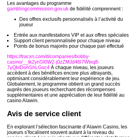
Les avantages du programme
gamblingcommission.gov.uk
de fidélité comprennent :
Des offres exclusifs personnalisés à l’activité du
joueur
Entrée aux manifestations VIP et aux offres spéciales
Support client personnalisée pour chaque niveau
Points de bonus majorés pour chaque pari effectué
https://tracxn.com/d/companies/bobby-
casino/__tk2ynSI0W2-j0zZMJd46l7Wtxq8-
7yQblDohShLGoc4
À chaque niveau, les joueurs
accèdent à des bénéfices encore plus attrayants,
optimisant considérablement leur expérience de jeu.
Globalement, le programme obtient un grand succès
auprès des joueurs recherchant des récompenses
supplémentaires et une appréciation de leur fidélité au
casino Alawin.
Avis de service client
En explorant l’sélection fascinante d’Alawin Casino, les
joueurs s’focalisent souvent autant à la niveau du