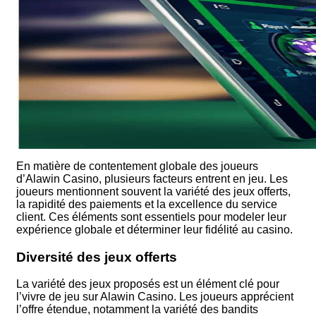
En matière de contentement globale des joueurs
d’Alawin Casino, plusieurs facteurs entrent en jeu. Les
joueurs mentionnent souvent la variété des jeux offerts,
la rapidité des paiements et la excellence du service
client. Ces éléments sont essentiels pour modeler leur
expérience globale et déterminer leur fidélité au casino.
Diversité des jeux offerts
La variété des jeux proposés est un élément clé pour
l’vivre de jeu sur Alawin Casino. Les joueurs apprécient
l’offre étendue, notamment la variété des bandits