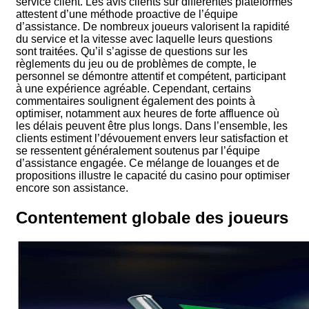
service client. Les avis clients sur différentes plateformes
attestent d’une méthode proactive de l’équipe
d’assistance. De nombreux joueurs valorisent la rapidité
du service et la vitesse avec laquelle leurs questions
sont traitées. Qu’il s’agisse de questions sur les
règlements du jeu ou de problèmes de compte, le
personnel se démontre attentif et compétent, participant
à une expérience agréable. Cependant, certains
commentaires soulignent également des points à
optimiser, notamment aux heures de forte affluence où
les délais peuvent être plus longs. Dans l’ensemble, les
clients estiment l’dévouement envers leur satisfaction et
se ressentent généralement soutenus par l’équipe
d’assistance engagée. Ce mélange de louanges et de
propositions illustre le capacité du casino pour optimiser
encore son assistance.
Contentement globale des joueurs