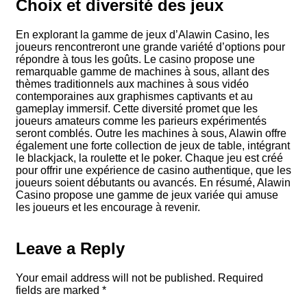
Choix et diversité des jeux
En explorant la gamme de jeux d’Alawin Casino, les
joueurs rencontreront une grande variété d’options pour
répondre à tous les goûts. Le casino propose une
remarquable gamme de machines à sous, allant des
thèmes traditionnels aux machines à sous vidéo
contemporaines aux graphismes captivants et au
gameplay immersif. Cette diversité promet que les
joueurs amateurs comme les parieurs expérimentés
seront comblés. Outre les machines à sous, Alawin offre
également une forte collection de jeux de table, intégrant
le blackjack, la roulette et le poker. Chaque jeu est créé
pour offrir une expérience de casino authentique, que les
joueurs soient débutants ou avancés. En résumé, Alawin
Casino propose une gamme de jeux variée qui amuse
les joueurs et les encourage à revenir.
Leave a Reply
Your email address will not be published.
Required
fields are marked
*