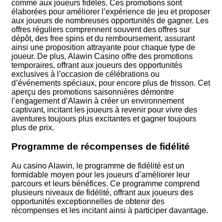
comme aux joueurs fidèles. Ces promotions sont
élaborées pour améliorer l’expérience de jeu et proposer
aux joueurs de nombreuses opportunités de gagner. Les
offres réguliers comprennent souvent des offres sur
dépôt, des free spins et du remboursement, assurant
ainsi une proposition attrayante pour chaque type de
joueur. De plus, Alawin Casino offre des promotions
temporaires, offrant aux joueurs des opportunités
exclusives à l’occasion de célébrations ou
d’événements spéciaux, pour encore plus de frisson. Cet
aperçu des promotions saisonnières démontre
l’engagement d’Alawin à créer un environnement
captivant, incitant les joueurs à revenir pour vivre des
aventures toujours plus excitantes et gagner toujours
plus de prix.
Programme de récompenses de fidélité
Au casino Alawin, le programme de fidélité est un
formidable moyen pour les joueurs d’améliorer leur
parcours et leurs bénéfices. Ce programme comprend
plusieurs niveaux de fidélité, offrant aux joueurs des
opportunités exceptionnelles de obtenir des
récompenses et les incitant ainsi à participer davantage.