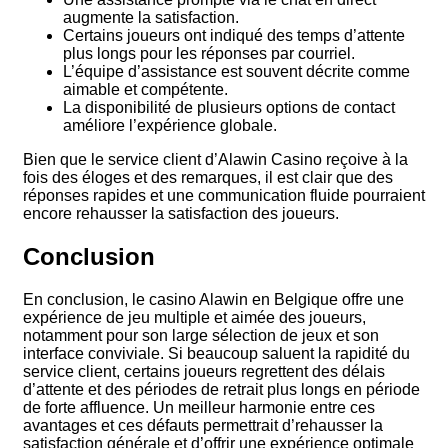
augmente la satisfaction.
Certains joueurs ont indiqué des temps d’attente
plus longs pour les réponses par courriel.
L’équipe d’assistance est souvent décrite comme
aimable et compétente.
La disponibilité de plusieurs options de contact
améliore l’expérience globale.
Bien que le service client d’Alawin Casino reçoive à la
fois des éloges et des remarques, il est clair que des
réponses rapides et une communication fluide pourraient
encore rehausser la satisfaction des joueurs.
Conclusion
En conclusion, le casino Alawin en Belgique offre une
expérience de jeu multiple et aimée des joueurs,
notamment pour son large sélection de jeux et son
interface conviviale. Si beaucoup saluent la rapidité du
service client, certains joueurs regrettent des délais
d’attente et des périodes de retrait plus longs en période
de forte affluence. Un meilleur harmonie entre ces
avantages et ces défauts permettrait d’rehausser la
satisfaction générale et d’offrir une expérience optimale