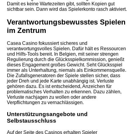
Damit es keine Wartezeiten gibt, sollten Kopien gut
sichtbar sein. Dann wird das Spielerkonto rasch aktiviert.
Verantwortungsbewusstes Spielen
im Zentrum
Casea Casino fokussiert sicheres und
verantwortungsvolles Spielen. Dafür hält es Ressourcen
und Hilfs-Tools bereit. In Belgien, mit seiner strengen
Regulierung durch die Glücksspielkommission, genießt
dieses Engagement großes Gewicht. Seht Glücksspiel
immer als Unterhaltung, niemals als Einkommensquelle.
Die Zufallsgeneratoren der Spiele stellen sicher, dass
jeder Dreh und jede Karte unabhängig ist. Verluste
gehören dazu. Es ist entscheidend, Anzeichen für
problematisches Verhalten zu erkennen. Dazu zählen,
Verluste nachjagen zu wollen oder andere
Verpflichtungen zu vernachlässigen.
Unterstützungsangebote und
Selbstausschluss
Auf der Seite des Casinos erhalten Spieler