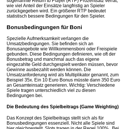
sogenannte Return to Player (RTP) Prozentsatz verrät,
wie viel Anteil der Einsätze langfristig an Spieler
zurückgegeben wird. Ein größerer RTP bedeutet
statistisch bessere Bedingungen für den Spieler.
Bonusbedingungen für Boni
Spezielle Aufmerksamkeit verlangen die
Umsatzbedingungen. Sie befinden sich an
Bonusangebote wie Willkommensboni oder Freispiele
gebunden. Diese Bedingungen definieren, wie oft der
Bonusbetrag und manchmal auch das eigene
eingezahlte Geld durchgespielt werden müssen, bevor
Gewinne ausbezahlt werden können. Die
Umsatzanforderung wird als Multiplikator genannt, zum
Beispiel 35x. Ein 10 Euro Bonus müsste dann 350 Euro
an Gesamteinsatz generieren. Wichtig: Verschiedene
Spiele tragen unterschiedlich viel zu diesen
Bedingungen bei.
Die Bedeutung des Spielbeitrags (Game Weighting)
Das Konzept des Spielbeitrags stellt sich als für
Bonusbedingungen essenziell. Nicht alle Spiele sind
hier gleichgestellt. Slots tragen in der Regel 100% . Bei