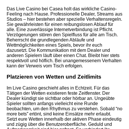
Das Live Casino bei Casea holt das wirkliche Casino-
Feeling nach Hause. Professionelle Dealer, Streams aus
Studios – hier bestehen aber spezielle Verhaltensregeln.
Sie gewährleisten für einen reibungslosen Ablauf für
alle. Eine zuverlässige Internetverbindung ist Pflicht.
Verzögerungen stören den Spielfluss für alle am Tisch.
Beherrscht die grundlegenden Abläufe und
Wettmöglichkeiten eines Spiels, bevor ihr euch
dazusetzt. Die Kommunikation mit dem Dealer und
anderen Spielern läuft über einen Chat. Bleibt hier stets
respektvoll und höflich. Bei unangemessenem Verhalten
kann der Verweis vom Tisch erfolgen.
Platzieren von Wetten und Zeitlimits
Im Live Casino geschieht alles in Echtzeit. Für das
Tätigen der Wetten existieren feste Zeitfenster. Der
Dealer kündigt sie sichtbar oder hörbar an. Ungeübte
Spieler sollten anfangs vielleicht eine Runde
beobachten, um den Rhythmus zu verstehen. Sobald “no
more bets” ertönt, sind keine Einsätze mehr erlaubt.
Setzt eure Wetten innerhalb der aktiven Phase eindeutig
und zügig über die Benutzeroberfläche. Geduld und