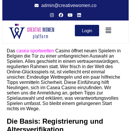
admin@creativewomen.co
Login
Das
casea sportwetten
Casino öffnet neuen Spielern in
Belgien die Tür zu einer umfangreichen Auswahl an
Spielen. Alles geschieht in einem vertrauenswürdigen,
regulierten Rahmen statt. Wer frisch in der Welt des
Online-Glücksspiels ist, ist vielleicht erst einmal
unsicher. Eindeutige Wettregeln und ein paar hilfreiche
Tipps vermitteln Sicherheit. Diese Einführung hilft
Neulingen, sich im Casea Casino einzufinden. Wir
sehen uns die Anmeldung an, geben Tipps zur
Spielauswahl und erklären, was verantwortungsvolles
Spielen umfasst. So bleibt einem gelungenen Start
nichts im Wege.
Die Basis: Registrierung und
Altersverifikation