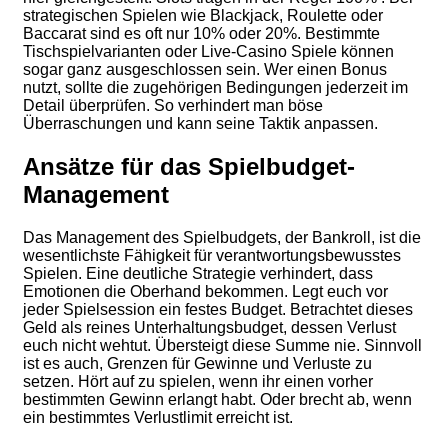
strategischen Spielen wie Blackjack, Roulette oder
Baccarat sind es oft nur 10% oder 20%. Bestimmte
Tischspielvarianten oder Live-Casino Spiele können
sogar ganz ausgeschlossen sein. Wer einen Bonus
nutzt, sollte die zugehörigen Bedingungen jederzeit im
Detail überprüfen. So verhindert man böse
Überraschungen und kann seine Taktik anpassen.
Ansätze für das Spielbudget-
Management
Das Management des Spielbudgets, der Bankroll, ist die
wesentlichste Fähigkeit für verantwortungsbewusstes
Spielen. Eine deutliche Strategie verhindert, dass
Emotionen die Oberhand bekommen. Legt euch vor
jeder Spielsession ein festes Budget. Betrachtet dieses
Geld als reines Unterhaltungsbudget, dessen Verlust
euch nicht wehtut. Übersteigt diese Summe nie. Sinnvoll
ist es auch, Grenzen für Gewinne und Verluste zu
setzen. Hört auf zu spielen, wenn ihr einen vorher
bestimmten Gewinn erlangt habt. Oder brecht ab, wenn
ein bestimmtes Verlustlimit erreicht ist.