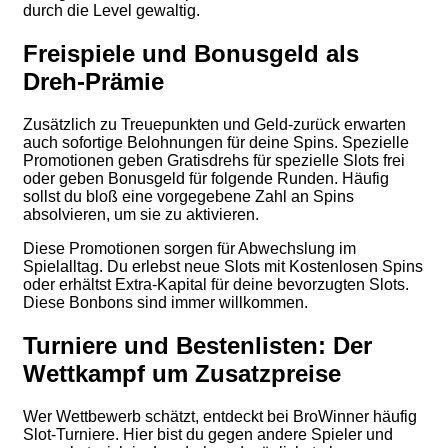
durch die Level gewaltig.
Freispiele und Bonusgeld als
Dreh-Prämie
Zusätzlich zu Treuepunkten und Geld-zurück erwarten
auch sofortige Belohnungen für deine Spins. Spezielle
Promotionen geben Gratisdrehs für spezielle Slots frei
oder geben Bonusgeld für folgende Runden. Häufig
sollst du bloß eine vorgegebene Zahl an Spins
absolvieren, um sie zu aktivieren.
Diese Promotionen sorgen für Abwechslung im
Spielalltag. Du erlebst neue Slots mit Kostenlosen Spins
oder erhältst Extra-Kapital für deine bevorzugten Slots.
Diese Bonbons sind immer willkommen.
Turniere und Bestenlisten: Der
Wettkampf um Zusatzpreise
Wer Wettbewerb schätzt, entdeckt bei BroWinner häufig
Slot-Turniere. Hier bist du gegen andere Spieler und