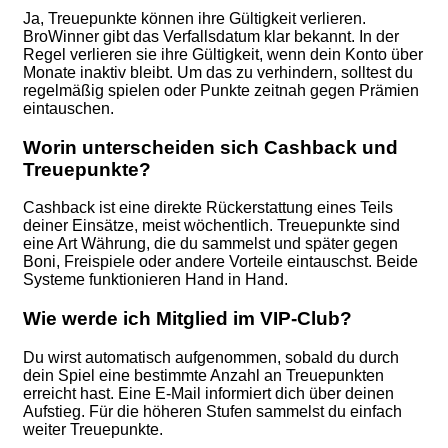
Ja, Treuepunkte können ihre Gültigkeit verlieren.
BroWinner gibt das Verfallsdatum klar bekannt. In der
Regel verlieren sie ihre Gültigkeit, wenn dein Konto über
Monate inaktiv bleibt. Um das zu verhindern, solltest du
regelmäßig spielen oder Punkte zeitnah gegen Prämien
eintauschen.
Worin unterscheiden sich Cashback und
Treuepunkte?
Cashback ist eine direkte Rückerstattung eines Teils
deiner Einsätze, meist wöchentlich. Treuepunkte sind
eine Art Währung, die du sammelst und später gegen
Boni, Freispiele oder andere Vorteile eintauschst. Beide
Systeme funktionieren Hand in Hand.
Wie werde ich Mitglied im VIP-Club?
Du wirst automatisch aufgenommen, sobald du durch
dein Spiel eine bestimmte Anzahl an Treuepunkten
erreicht hast. Eine E-Mail informiert dich über deinen
Aufstieg. Für die höheren Stufen sammelst du einfach
weiter Treuepunkte.