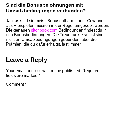
Sind die Bonusbelohnungen mit
Umsatzbedingungen verbunden?
Ja, das sind sie meist. Bonusguthaben oder Gewinne
aus Freispielen müssen in der Regel umgesetzt werden.
Die genauen
pitchbook.com
Bedingungen findest du in
den Bonusbedingungen. Die Treuepunkte selbst sind
nicht an Umsatzbedingungen gebunden, aber die
Prämien, die du dafür erhältst, fast immer.
Leave a Reply
Your email address will not be published.
Required
fields are marked
*
Comment
*