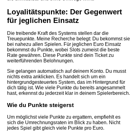
Loyalitätspunkte: Der Gegenwert
für jeglichen Einsatz
Die treibende Kraft des Systems stellen dar die
Treuepunkte. Meine Recherche belegt: Du bekommst sie
bei nahezu allen Spielen. Für jeglichen Euro Einsatz
bekommst du Punkte, wobei Slots zumeist die beste
Rate gewähren. Diese Punkte sind dein Ticket zu
weiterführenden Belohnungen.
Sie gelangen automatisch auf deinem Konto. Du musst
nichts extra anklicken. Es handelt sich um ein
hintergrundgesteuertes System, das im Hintergrund für
dich tätig ist. Wie viele Punkte du bereits angesammelt
hast, erkennst du jederzeit klar in deinem Spielerbereich.
Wie du Punkte steigerst
Um möglichst viele Punkte zu ergattern, empfiehlt es
sich die Umrechnungsraten im Blick zu haben. Nicht
jedes Spiel gibt gleich viele Punkte pro Euro.