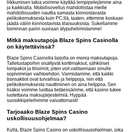
liikkumisen takia voimme käyttää lempipelejämme aina
ja kaikkialla. Mobiilisovellus mahdollistaa meille
mahdollisuuden nauttia samasta kiinnostavasta
pelikokemuksesta kuin PC:llä, taaten, ettemme koskaan
jäädä väliin kiinnostavista tilaisuuksista. Sukellamme
toiminnan pariin suoraan älypuhelimistamme!
Mitkä maksutapoja Blaze Spins Casinolla
on käytettävissä?
Blaze Spins Casinolla tarjolla on monia maksutapoja.
Talletustapoihin sisältyvät korttimaksut, sähköiset
lompakot ja tilisiirrot, joten voit valitsemaan sinulle
sopivimman vaihtoehdon. Varmistamme, että kaikki
transaktiot ovat turvallisia ja helppoja, niin että
pelikokemuksesta nauttiminen on aina helppoa. Sen
lisäksi voimme luottaa tietäessämme, että kasino tukee
luotettavia maksujärjestelmiä. Hyppää
suosikkipeleihimme vaivattomasti!
Tarjoaako Blaze Spins Casino
uskollisuusohjelmaa?
Kyllä, Blaze Spins Casino on uskollisuusohjelman, joka