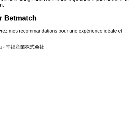
n.
ur Betmatch
uvrez mes recommandations pour une expérience idéale et