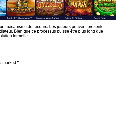
e un mécanisme de recours. Les joueurs peuvent présenter
 médiateur. Bien que ce processus puisse être plus long que
olution formelle.
re marked
*