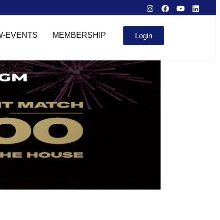
W-EVENTS
MEMBERSHIP
Login