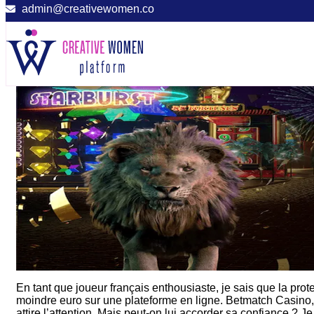
admin@creativewomen.co
En tant que joueur français enthousiaste, je sais que la prot
moindre euro sur une plateforme en ligne. Betmatch Casino,
attire l’attention. Mais peut-on lui accorder sa confiance ?