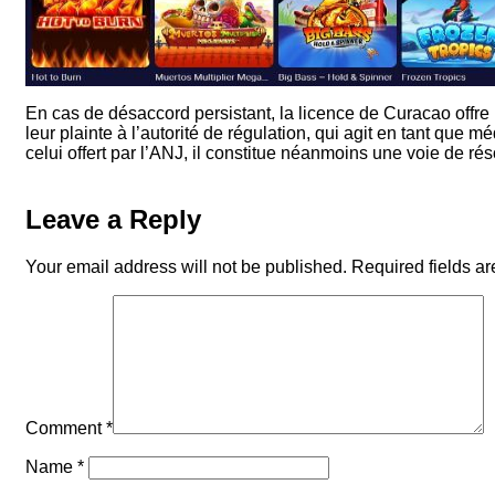
En cas de désaccord persistant, la licence de Curacao offr
leur plainte à l’autorité de régulation, qui agit en tant que
celui offert par l’ANJ, il constitue néanmoins une voie de rés
Leave a Reply
Your email address will not be published.
Required fields a
Comment
*
Name
*