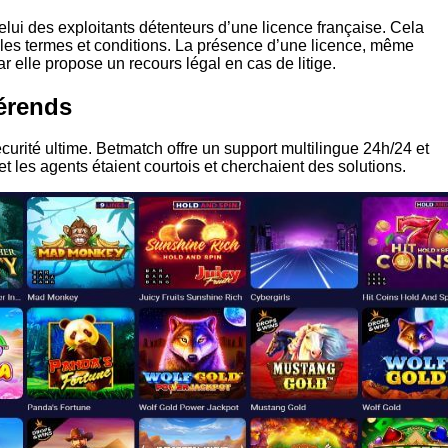
lui des exploitants détenteurs d’une licence française. Cela
r les termes et conditions. La présence d’une licence, même
ar elle propose un recours légal en cas de litige.
férends
sécurité ultime. Betmatch offre un support multilingue 24h/24 et
ité et les agents étaient courtois et cherchaient des solutions.