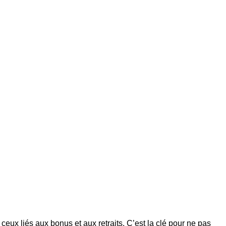
ceux liés aux bonus et aux retraits. C’est la clé pour ne pas