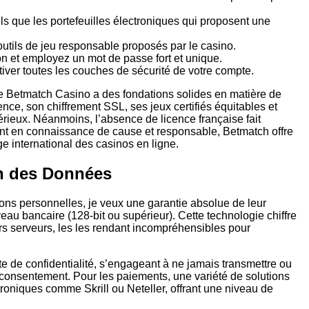
s que les portefeuilles électroniques qui proposent une
utils de jeu responsable proposés par le casino.
on et employez un mot de passe fort et unique.
iver toutes les couches de sécurité de votre compte.
que Betmatch Casino a des fondations solides en matière de
nce, son chiffrement SSL, ses jeux certifiés équitables et
rieux. Néanmoins, l’absence de licence française fait
ant en connaissance de cause et responsable, Betmatch offre
e international des casinos en ligne.
on des Données
ns personnelles, je veux une garantie absolue de leur
au bancaire (128-bit ou supérieur). Cette technologie chiffre
urs serveurs, les les rendant incompréhensibles pour
te de confidentialité, s’engageant à ne jamais transmettre ou
 consentement. Pour les paiements, une variété de solutions
ectroniques comme Skrill ou Neteller, offrant une niveau de