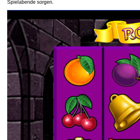
Spielabende sorgen.