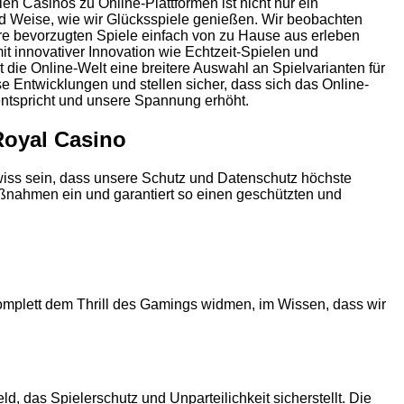
en Casinos zu Online-Plattformen ist nicht nur ein
d Weise, wie wir Glücksspiele genießen. Wir beobachten
hre bevorzugten Spiele einfach von zu Hause aus erleben
 innovativer Innovation wie Echtzeit-Spielen und
rt die Online-Welt eine breitere Auswahl an Spielvarianten für
e Entwicklungen und stellen sicher, dass sich das Online-
entspricht und unsere Spannung erhöht.
Royal Casino
iss sein, dass unsere Schutz und Datenschutz höchste
ßnahmen ein und garantiert so einen geschützten und
plett dem Thrill des Gamings widmen, im Wissen, dass wir
ld, das Spielerschutz und Unparteilichkeit sicherstellt. Die