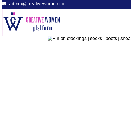
admin@creativewomen.co