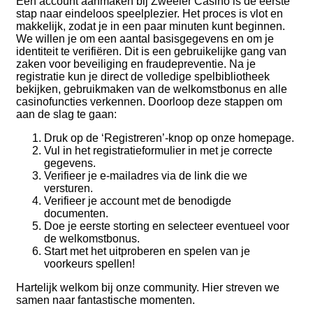
Een account aanmaken bij Zweeler Casino is de eerste
stap naar eindeloos speelplezier. Het proces is vlot en
makkelijk, zodat je in een paar minuten kunt beginnen.
We willen je om een aantal basisgegevens en om je
identiteit te verifiëren. Dit is een gebruikelijke gang van
zaken voor beveiliging en fraudepreventie. Na je
registratie kun je direct de volledige spelbibliotheek
bekijken, gebruikmaken van de welkomstbonus en alle
casinofuncties verkennen. Doorloop deze stappen om
aan de slag te gaan:
Druk op de ‘Registreren’-knop op onze homepage.
Vul in het registratieformulier in met je correcte
gegevens.
Verifieer je e-mailadres via de link die we
versturen.
Verifieer je account met de benodigde
documenten.
Doe je eerste storting en selecteer eventueel voor
de welkomstbonus.
Start met het uitproberen en spelen van je
voorkeurs spellen!
Hartelijk welkom bij onze community. Hier streven we
samen naar fantastische momenten.