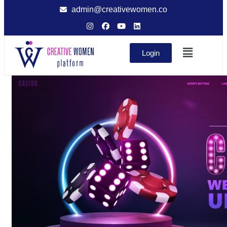
admin@creativewomen.co
Login