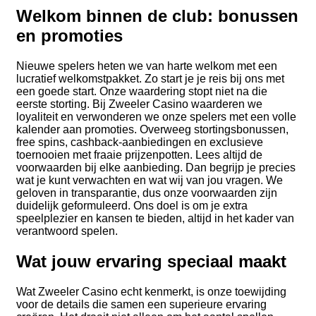
Welkom binnen de club: bonussen
en promoties
Nieuwe spelers heten we van harte welkom met een
lucratief welkomstpakket. Zo start je je reis bij ons met
een goede start. Onze waardering stopt niet na die
eerste storting. Bij Zweeler Casino waarderen we
loyaliteit en verwonderen we onze spelers met een volle
kalender aan promoties. Overweeg stortingsbonussen,
free spins, cashback-aanbiedingen en exclusieve
toernooien met fraaie prijzenpotten. Lees altijd de
voorwaarden bij elke aanbieding. Dan begrijp je precies
wat je kunt verwachten en wat wij van jou vragen. We
geloven in transparantie, dus onze voorwaarden zijn
duidelijk geformuleerd. Ons doel is om je extra
speelplezier en kansen te bieden, altijd in het kader van
verantwoord spelen.
Wat jouw ervaring speciaal maakt
Wat Zweeler Casino echt kenmerkt, is onze toewijding
voor de details die samen een superieure ervaring