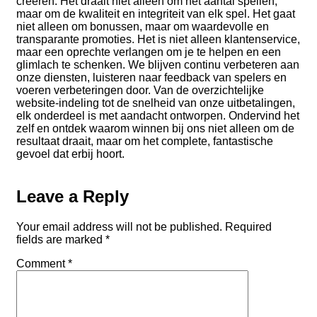
creëren. Het draait niet alleen om het aantal spellen,
maar om de kwaliteit en integriteit van elk spel. Het gaat
niet alleen om bonussen, maar om waardevolle en
transparante promoties. Het is niet alleen klantenservice,
maar een oprechte verlangen om je te helpen en een
glimlach te schenken. We blijven continu verbeteren aan
onze diensten, luisteren naar feedback van spelers en
voeren verbeteringen door. Van de overzichtelijke
website-indeling tot de snelheid van onze uitbetalingen,
elk onderdeel is met aandacht ontworpen. Ondervind het
zelf en ontdek waarom winnen bij ons niet alleen om de
resultaat draait, maar om het complete, fantastische
gevoel dat erbij hoort.
Leave a Reply
Your email address will not be published.
Required
fields are marked
*
Comment
*