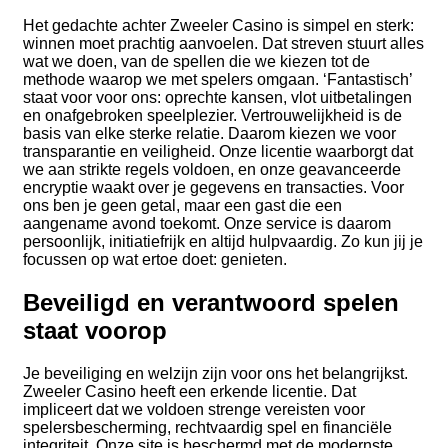
Het gedachte achter Zweeler Casino is simpel en sterk:
winnen moet prachtig aanvoelen. Dat streven stuurt alles
wat we doen, van de spellen die we kiezen tot de
methode waarop we met spelers omgaan. ‘Fantastisch’
staat voor voor ons: oprechte kansen, vlot uitbetalingen
en onafgebroken speelplezier. Vertrouwelijkheid is de
basis van elke sterke relatie. Daarom kiezen we voor
transparantie en veiligheid. Onze licentie waarborgt dat
we aan strikte regels voldoen, en onze geavanceerde
encryptie waakt over je gegevens en transacties. Voor
ons ben je geen getal, maar een gast die een
aangename avond toekomt. Onze service is daarom
persoonlijk, initiatiefrijk en altijd hulpvaardig. Zo kun jij je
focussen op wat ertoe doet: genieten.
Beveiligd en verantwoord spelen
staat voorop
Je beveiliging en welzijn zijn voor ons het belangrijkst.
Zweeler Casino heeft een erkende licentie. Dat
impliceert dat we voldoen strenge vereisten voor
spelersbescherming, rechtvaardig spel en financiële
integriteit. Onze site is beschermd met de modernste