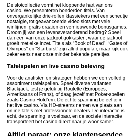
De slotcollectie vormt het kloppende hart van ons
casino. We presenteren honderden titels. Van
onvergankelijke drie-rollen klassiekers met een scheutje
nostalgie, tot geavanceerde video slots met vele
winlijnen, gratis draaien en vernieuwende bonusgames.
Droom jij van een levensveranderend bedrag? Speel
dan een van onze jackpot gokkasten, waar de jackpot
groeit met elke inzet. Titels als “Book of Dead”, “Gates of
Olympus” en “Starburst” zijn altijd populair, maar kijk ook
zeker eens naar onze minder bekende pareltjes.
Tafelspelen en live casino beleving
Voor de analisten en strategen hebben we een volledig
assortiment tafelspellen. Speel diverse varianten
Blackjack, test je geluk bij Roulette (Europees,
Amerikaans of Frans), of daag jezelf met Poker-spellen
zoals Casino Hold’em. De echte spanning beleef je in
het live casino. Via HD-streams nemen we plaats aan
online tafels met professionele dealers. De interactie is
echt, de spanning is voelbaar, en de sociale interactie
transporteert het casino direct naar je woonkamer.
Altijd paraat: onze klantenservice