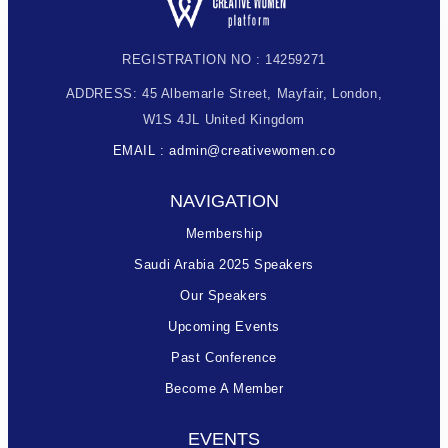
REGISTRATION NO : 14259271
ADDRESS: 45 Albemarle Street, Mayfair, London,
W1S 4JL United Kingdom
EMAIL : admin@creativewomen.co
NAVIGATION
Membership
Saudi Arabia 2025 Speakers
Our Speakers
Upcoming Events
Past Conference
Become A Member
EVENTS