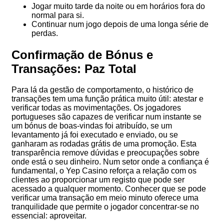
Jogar muito tarde da noite ou em horários fora do
normal para si.
Continuar num jogo depois de uma longa série de
perdas.
Confirmação de Bónus e
Transações: Paz Total
Para lá da gestão de comportamento, o histórico de
transações tem uma função prática muito útil: atestar e
verificar todas as movimentações. Os jogadores
portugueses são capazes de verificar num instante se
um bónus de boas-vindas foi atribuído, se um
levantamento já foi executado e enviado, ou se
ganharam as rodadas grátis de uma promoção. Esta
transparência remove dúvidas e preocupações sobre
onde está o seu dinheiro. Num setor onde a confiança é
fundamental, o Yep Casino reforça a relação com os
clientes ao proporcionar um registo que pode ser
acessado a qualquer momento. Conhecer que se pode
verificar uma transação em meio minuto oferece uma
tranquilidade que permite o jogador concentrar-se no
essencial: aproveitar.