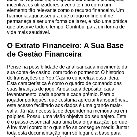
incentiva os utilizadores a ver o tempo como um
elemento tão relevante como o recurso financeiro. Um
harmonia aqui assegura que o jogo online online
permaneça a ser uma forma de lazer, e não uma prática
que absorve todo o tempo. Contribui para um forma de
vida mais saudável.
O Extrato Financeiro: A Sua Base
de Gestão Financeira
Pense na possibilidade de analisar cada movimento da
sua conta de casino, com todo o pormenor. O histórico
de transações do Yep Casino concretiza essa ideia.
Esta característica é como o quadro de comando das
suas finanças de jogo. Anota cada depósito, cada
levantamento, cada aposta e cada prémio. Para o
jogador português, que costuma apreciar transparência,
este acesso facilitado aos dados é uma grande mais-
valia. Já não necessita de depender na memória ou em
palpites. Possui uma visão objetiva do seu trajeto. Este
é o passo essencial para uma boa organização, porque
é inviável controlar o que não se consegue medir. Juntar
toda esta documentação num só lugar é a base para