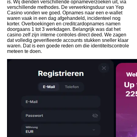
is. Wij dienden verschillende opnameverzoeken uit, via
verschillende methodes. De verwerkingsduur van Yep
Casino vonden we goed. Opnames naar een e-wallet
waren vaak in een dag afgehandeld, incidenteel nog
korter. Overboekingen en creditcardopnames namen
doorgaans 1 tot 3 werkdagen. Belangrijk was dat het
casino zelf zijn interne controles direct deed. We zagen
dat volledig geverifieerde accounts stukken sneller klaar
waren. Dat is een goede reden om die identiteitscontrole
meteen te doen.