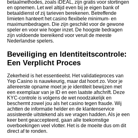
betaalmethodes, zoals iDEAL, zijn gratis voor stortingen
en opnemen. Let wel altijd even bij je eigen bank of
betaaldienst of zij tarieven berekenen. Betreffende
limieten hanteert het casino flexibele minimum- en
maximumbedragen. Die zijn geschikt voor de gewone
speler en voor wie hoger inzet. De hoogste bedragen
zijn voldoende toereikend voor veruit de meeste
Nederlandse spelers.
Beveiliging en Identiteitscontrole:
Een Verplicht Proces
Zekerheid is het essentieelst. Het validatieproces van
Yep Casino is nauwkeurig, maar dat hoort zo. Voor je
allereerste opname moet je je identiteit bewijzen met
een exemplaar van je ID en een laatste afschrift. Deze
KYC-controle is volgens de wet noodzakelijk en
beschermt zowel jou als het casino tegen fraude. Wij
achtten de informatie helder en de klantenservice
assisteerde uitstekend als we vragen hadden. Als je een
keer bent geaccepteerd, gaan alle toekomstige
overboekingen veel vlotter. Het is de moeite dus om dit
direct af te ronden.