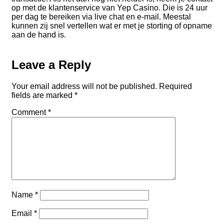
op met de klantenservice van Yep Casino. Die is 24 uur
per dag te bereiken via live chat en e-mail. Meestal
kunnen zij snel vertellen wat er met je storting of opname
aan de hand is.
Leave a Reply
Your email address will not be published.
Required
fields are marked
*
Comment
*
Name
*
Email
*