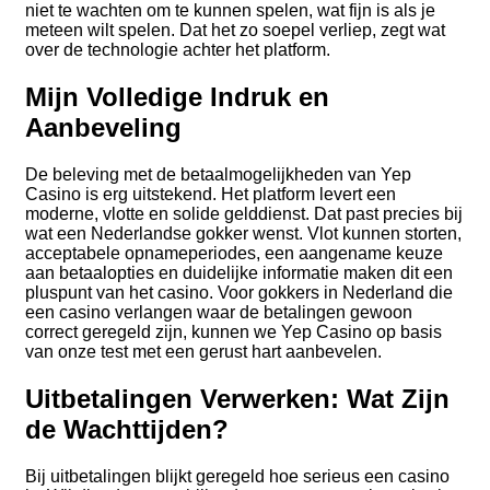
niet te wachten om te kunnen spelen, wat fijn is als je
meteen wilt spelen. Dat het zo soepel verliep, zegt wat
over de technologie achter het platform.
Mijn Volledige Indruk en
Aanbeveling
De beleving met de betaalmogelijkheden van Yep
Casino is erg uitstekend. Het platform levert een
moderne, vlotte en solide gelddienst. Dat past precies bij
wat een Nederlandse gokker wenst. Vlot kunnen storten,
acceptabele opnameperiodes, een aangename keuze
aan betaalopties en duidelijke informatie maken dit een
pluspunt van het casino. Voor gokkers in Nederland die
een casino verlangen waar de betalingen gewoon
correct geregeld zijn, kunnen we Yep Casino op basis
van onze test met een gerust hart aanbevelen.
Uitbetalingen Verwerken: Wat Zijn
de Wachttijden?
Bij uitbetalingen blijkt geregeld hoe serieus een casino