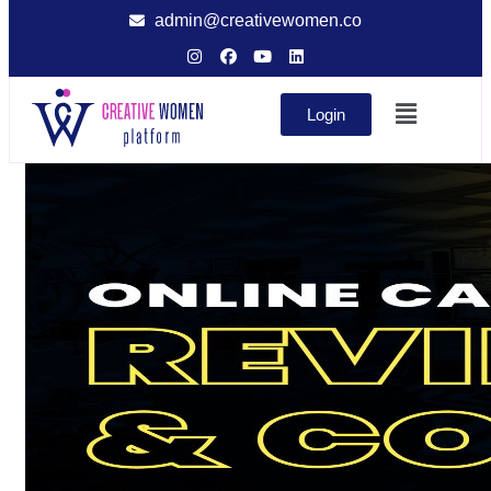
admin@creativewomen.co
Login