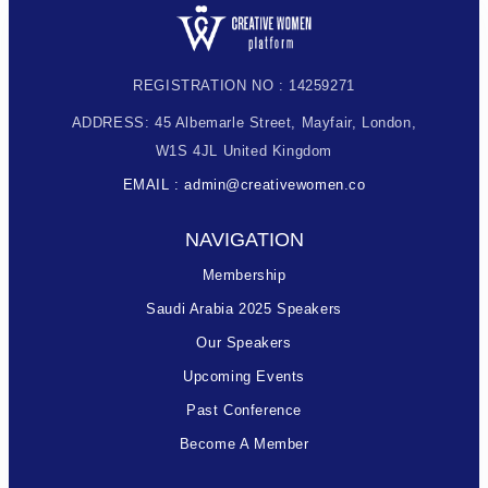
REGISTRATION NO : 14259271
ADDRESS: 45 Albemarle Street, Mayfair, London,
W1S 4JL United Kingdom
EMAIL : admin@creativewomen.co
NAVIGATION
Membership
Saudi Arabia 2025 Speakers
Our Speakers
Upcoming Events
Past Conference
Become A Member