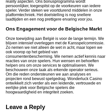
reality aspecten. Ons bonusprogramma wordt
persoonlijker, toegespitst op de voorkeuren van iedere
speler. Verder steken we voortdurend middelen in onze
platformtechniek. Het doelstelling is nog snellere
laadtijden en een nog prettigere ervaring voor jou.
Ons Engagement voor de Belgische Markt
Onze toewijding aan België is voor de lange termijn. We
blijven intensief overleggen met de Kansspelcommissie.
Zo nemen we niet alleen de wet in acht, maar lopen we
ook voorop op het gebied van
consumentenbescherming. We nemen actief kennis naar
reacties van onze spelers. Hun wensen en behoeften
helpen ons om onze services te optimaliseren. We
beschouwen onze taak als erkende operator serieus.
Om die reden ondersteunen we aan analyses en
projecten rond bewust spelgedrag. Wonderluck Casino
ontwikkelt zich verder als een leidende, vertrouwde en
eerlijke plek voor Belgische spelers die
hoogwaardigheid en integriteit zoeken.
Leave a Reply