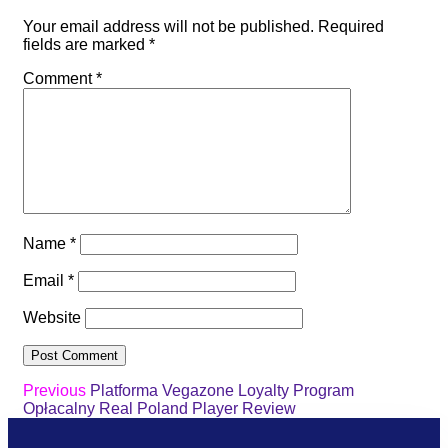
Your email address will not be published.
Required
fields are marked
*
Comment
*
Name
*
Email
*
Website
Previous
Platforma Vegazone Loyalty Program
Opłacalny Real Poland Player Review