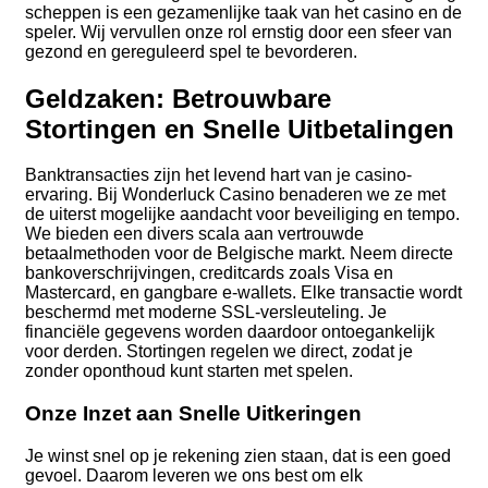
scheppen is een gezamenlijke taak van het casino en de
speler. Wij vervullen onze rol ernstig door een sfeer van
gezond en gereguleerd spel te bevorderen.
Geldzaken: Betrouwbare
Stortingen en Snelle Uitbetalingen
Banktransacties zijn het levend hart van je casino-
ervaring. Bij Wonderluck Casino benaderen we ze met
de uiterst mogelijke aandacht voor beveiliging en tempo.
We bieden een divers scala aan vertrouwde
betaalmethoden voor de Belgische markt. Neem directe
bankoverschrijvingen, creditcards zoals Visa en
Mastercard, en gangbare e-wallets. Elke transactie wordt
beschermd met moderne SSL-versleuteling. Je
financiële gegevens worden daardoor ontoegankelijk
voor derden. Stortingen regelen we direct, zodat je
zonder oponthoud kunt starten met spelen.
Onze Inzet aan Snelle Uitkeringen
Je winst snel op je rekening zien staan, dat is een goed
gevoel. Daarom leveren we ons best om elk