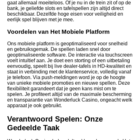
gaat allemaal moeiteloos. Of je nu in de trein zit of op de
bank, je geliefde slots en tafelspellen zijn altijd direct
beschikbaar. Dezelfde hoge eisen voor veiligheid en
eerlijk spel blijven met je mee.
Voordelen van Het Mobiele Platform
Ons mobiele platform is geoptimaliseerd voor snelheid
en gebruiksgemak. De spellen laden snel door
geoptimaliseerde software. De interactie via touchscreen
voelt intuïtief aan. Je doet een storting of een uitbetaling
eenvoudig, speelt bij live dealer-tafels in HD-kwaliteit en
staat in verbinding met de klantenservice, volledig vanaf
je telefoon. Via push-meldingen word je op de hoogte
van unieke mobiele promoties en nieuwe spellen. Deze
flexibiliteit garandeert dat je geen kans mist om te
spelen. Je profiteert altijd van de maximale bescherming
en transparantie van Wonderluck Casino, ongeacht welk
apparaat je ook gebruikt.
Verantwoord Spelen: Onze
Gedeelde Taak