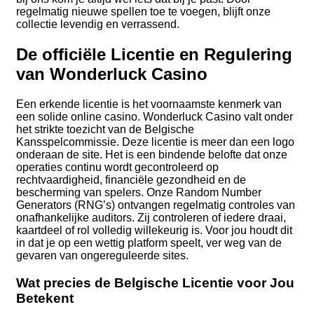
regelmatig nieuwe spellen toe te voegen, blijft onze
collectie levendig en verrassend.
De officiële Licentie en Regulering
van Wonderluck Casino
Een erkende licentie is het voornaamste kenmerk van
een solide online casino. Wonderluck Casino valt onder
het strikte toezicht van de Belgische
Kansspelcommissie. Deze licentie is meer dan een logo
onderaan de site. Het is een bindende belofte dat onze
operaties continu wordt gecontroleerd op
rechtvaardigheid, financiële gezondheid en de
bescherming van spelers. Onze Random Number
Generators (RNG’s) ontvangen regelmatig controles van
onafhankelijke auditors. Zij controleren of iedere draai,
kaartdeel of rol volledig willekeurig is. Voor jou houdt dit
in dat je op een wettig platform speelt, ver weg van de
gevaren van ongereguleerde sites.
Wat precies de Belgische Licentie voor Jou
Betekent