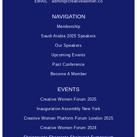
EMAIL : admin@creativewomen.co
NAVIGATION
Membership
Saudi Arabia 2025 Speakers
Our Speakers
Upcoming Events
Past Conference
Become A Member
EVENTS
Creative Women Forum 2025
Inauguration Assembly New York
Creative Women Platform Forum London 2025
Creative Women Forum 2024