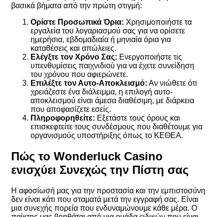
βασικά βήματα από την πρώτη στιγμή:
Ορίστε Προσωπικά Όρια:
Χρησιμοποιήστε τα
εργαλεία του λογαριασμού σας για να ορίσετε
ημερήσια, εβδομαδιαία ή μηνιαία όρια για
καταθέσεις και απώλειες.
Ελέγξτε τον Χρόνο Σας:
Ενεργοποιήστε τις
υπενθυμίσεις παιχνιδιού για να έχετε συνείδηση
του χρόνου που αφιερώνετε.
Επιλέξτε τον Αυτο-Αποκλεισμό:
Αν νιώθετε ότι
χρειάζεστε ένα διάλειμμα, η επιλογή αυτο-
αποκλεισμού είναι άμεσα διαθέσιμη, με διάρκεια
που αποφασίζετε εσείς.
Πληροφορηθείτε:
Εξετάστε τους όρους και
επισκεφτείτε τους συνδέσμους που διαθέτουμε για
οργανισμούς υποστήριξης όπως το ΚΕΘΕΑ.
Πώς το Wonderluck Casino
ενισχύει Συνεχώς την Πίστη σας
Η αφοσίωσή μας για την προστασία και την εμπιστοσύνη
δεν είναι κάτι που σταματά μετά την εγγραφή σας. Είναι
μια συνεχής πορεία που ενδυναμώνουμε κάθε μέρα. Ο
παίκτης μας βοηθάται από μια ομάδα ειδικών που είναι