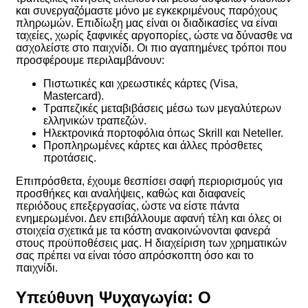
και συνεργαζόμαστε μόνο με εγκεκριμένους παρόχους
πληρωμών. Επιδίωξη μας είναι οι διαδικασίες να είναι
ταχείες, χωρίς ξαφνικές αργοπορίες, ώστε να δύνασθε να
ασχολείστε στο παιχνίδι. Οι πιο αγαπημένες τρόποι που
προσφέρουμε περιλαμβάνουν:
Πιστωτικές και χρεωστικές κάρτες (Visa,
Mastercard).
Τραπεζικές μεταβιβάσεις μέσω των μεγαλύτερων
ελληνικών τραπεζών.
Ηλεκτρονικά πορτοφόλια όπως Skrill και Neteller.
Προπληρωμένες κάρτες και άλλες πρόσθετες
προτάσεις.
Επιπρόσθετα, έχουμε θεσπίσει σαφή περιορισμούς για
προσθήκες και αναλήψεις, καθώς και διαφανείς
περιόδους επεξεργασίας, ώστε να είστε πάντα
ενημερωμένοι. Δεν επιβάλλουμε αφανή τέλη και όλες οι
στοιχεία σχετικά με τα κόστη ανακοινώνονται φανερά
στους προϋποθέσεις μας. Η διαχείριση των χρηματικών
σας πρέπει να είναι τόσο απρόσκοπτη όσο και το
παιχνίδι.
Υπεύθυνη Ψυχαγωγία: Ο