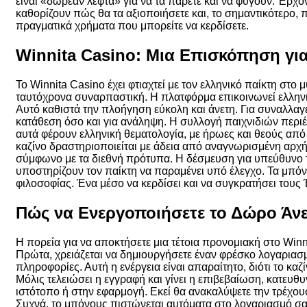
είναι «δωρεάν λεφτά» για να τα πάρετε και να φύγουν. Έρχο
καθορίζουν πώς θα τα αξιοποιήσετε και, το σημαντικότερο,
πραγματικά χρήματα που μπορείτε να κερδίσετε.
Winnita Casino: Μια Επισκόπηση γι
Το Winnita Casino έχει φτιαχτεί με τον ελληνικό παίκτη στο 
ταυτόχρονα συναρπαστική. Η πλατφόρμα επικοινωνεί ελληνι
Αυτό καθιστά την πλοήγηση εύκολη και άνετη. Για συναλλαγέ
κατάθεση όσο και για ανάληψη. Η συλλογή παιχνιδιών περι
αυτά φέρουν ελληνική θεματολογία, με ήρωες και θεούς από 
καζίνο δραστηριοποιείται με άδεια από αναγνωρισμένη αρχή.
σύμφωνο με τα διεθνή πρότυπα. Η δέσμευση για υπεύθυνο τζό
υποστηρίζουν τον παίκτη να παραμένει υπό έλεγχο. Τα μπό
φιλοσοφίας. Ένα μέσο να κερδίσει και να συγκρατήσει τους 
Πώς να Ενεργοποιήσετε το Δώρο Άνε
Η πορεία για να αποκτήσετε μια τέτοια προνομιακή στο Winni
Πρώτα, χρειάζεται να δημιουργήσετε έναν φρέσκο λογαριασ
πληροφορίες. Αυτή η ενέργεια είναι απαραίτητο, διότι το κα
Μόλις τελειώσει η εγγραφή και γίνει η επιβεβαίωση, κατευ
ιστότοπο ή στην εφαρμογή. Εκεί θα ανακαλύψετε την τρέχο
Συχνά, το μπόνους πιστώνεται αυτόματα στο λογαριασμό σας.