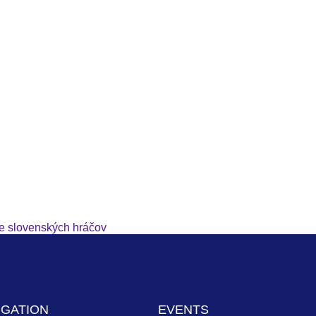
re slovenských hráčov
IGATION
EVENTS