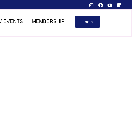
W-EVENTS
MEMBERSHIP
Login