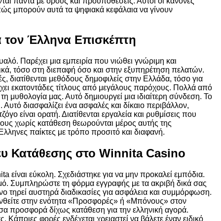
νται πάντα με όρους και προϋποθέσεις. Αυτοί οι κανόνες
 πώς μπορούν αυτά τα ψηφιακά κεφάλαια να γίνουν
α τον Έλληνα Επισκέπτη
μυαλό. Παρέχει μια εμπειρία που νιώθει γνώριμη και
κά, τόσο στη διεπαφή όσο και στην εξυπηρέτηση πελατών.
ς, διατίθενται μεθόδους δημοφιλείς στην Ελλάδα, τόσο για
έχει εκατοντάδες τίτλους από μεγάλους παρόχους. Πολλά από
τη μυθολογία μας. Αυτό δημιουργεί μια ιδιαίτερη σύνδεση. Το
 Αυτό διασφαλίζει ένα ασφαλές και δίκαιο περιβάλλον,
γο είναι ορατή. Διατίθενται εργαλεία και ρυθμίσεις που
νους χωρίς κατάθεση θεωρούνται μέρος αυτής της
Έλληνες παίκτες με τρόπο προσιτό και διαφανή.
υ Κατάθεσης στο Winnita Casino
ta είναι εύκολη. Σχεδιάστηκε για να μην προκαλεί εμπόδια.
μό. Συμπληρώστε τη φόρμα εγγραφής με τα ακριβή δικά σας
ζίνο τηρεί αυστηρά διαδικασίες για ασφάλεια και συμμόρφωση.
θυνθείτε στην ενότητα «Προσφορές» ή «Μπόνους» στον
υσα προσφορά δίχως κατάθεση για την ελληνική αγορά.
 Κάποιες φορές ενδέχεται χρειαστεί να βάλετε έναν ειδικό