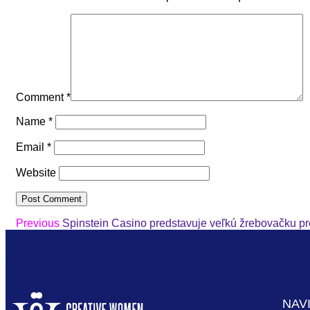
Comment
*
Name
*
Email
*
Website
Previous
Spinstein Casino predstavuje veľkú žrebovačku p
NAV