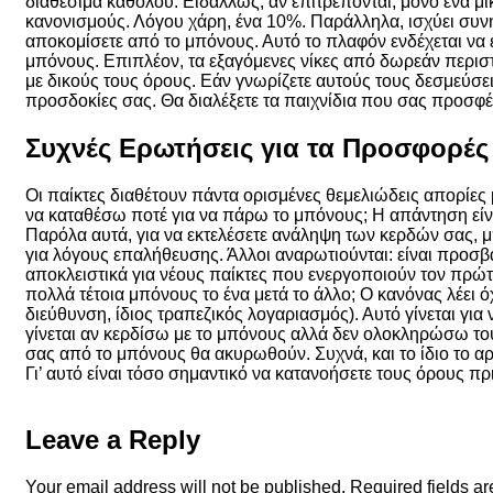
διαθέσιμα καθόλου. Ειδάλλως, αν επιτρέπονται, μόνο ένα μι
κανονισμούς. Λόγου χάρη, ένα 10%. Παράλληλα, ισχύει συν
αποκομίσετε από το μπόνους. Αυτό το πλαφόν ενδέχεται να ε
μπόνους. Επιπλέον, τα εξαγόμενες νίκες από δωρεάν περι
με δικούς τους όρους. Εάν γνωρίζετε αυτούς τους δεσμεύσεις
προσδοκίες σας. Θα διαλέξετε τα παιχνίδια που σας προσφέ
Συχνές Ερωτήσεις για τα Προσφορές
Οι παίκτες διαθέτουν πάντα ορισμένες θεμελιώδεις απορίες
να καταθέσω ποτέ για να πάρω το μπόνους; Η απάντηση είνα
Παρόλα αυτά, για να εκτελέσετε ανάληψη των κερδών σας, μ
για λόγους επαλήθευσης. Άλλοι αναρωτιούνται: είναι προσβ
αποκλειστικά για νέους παίκτες που ενεργοποιούν τον πρώ
πολλά τέτοια μπόνους το ένα μετά το άλλο; Ο κανόνας λέει ό
διεύθυνση, ίδιος τραπεζικός λογαριασμός). Αυτό γίνεται για
γίνεται αν κερδίσω με το μπόνους αλλά δεν ολοκληρώσω το
σας από το μπόνους θα ακυρωθούν. Συχνά, και το ίδιο το α
Γι’ αυτό είναι τόσο σημαντικό να κατανοήσετε τους όρους πρι
Leave a Reply
Your email address will not be published.
Required fields a