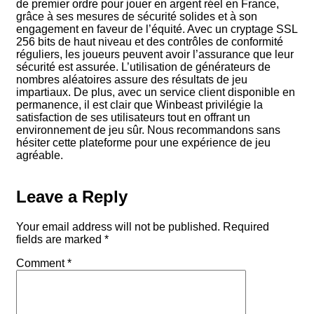
de premier ordre pour jouer en argent réel en France,
grâce à ses mesures de sécurité solides et à son
engagement en faveur de l’équité. Avec un cryptage SSL
256 bits de haut niveau et des contrôles de conformité
réguliers, les joueurs peuvent avoir l’assurance que leur
sécurité est assurée. L’utilisation de générateurs de
nombres aléatoires assure des résultats de jeu
impartiaux. De plus, avec un service client disponible en
permanence, il est clair que Winbeast privilégie la
satisfaction de ses utilisateurs tout en offrant un
environnement de jeu sûr. Nous recommandons sans
hésiter cette plateforme pour une expérience de jeu
agréable.
Leave a Reply
Your email address will not be published.
Required
fields are marked
*
Comment
*