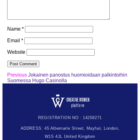
Name
*
Email
*
Website
Previous
Jokainen panostus huomioidaan palkintoihin
Suomessa Hugo Casinolla
REGISTRATION NO : 14259271
ADDRESS: 45 Albemarle Street, Mayfair, London,
W1S 4JL United Kingdom