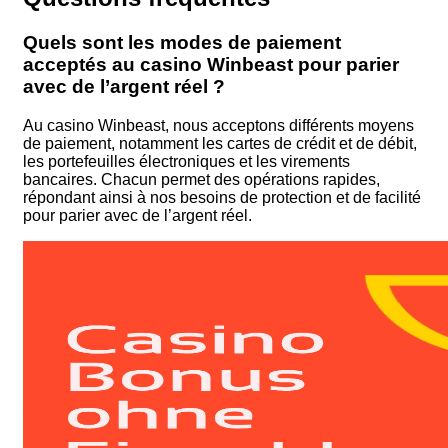
Quels sont les modes de paiement
acceptés au casino Winbeast pour parier
avec de l’argent réel ?
Au casino Winbeast, nous acceptons différents moyens
de paiement, notamment les cartes de crédit et de débit,
les portefeuilles électroniques et les virements
bancaires. Chacun permet des opérations rapides,
répondant ainsi à nos besoins de protection et de facilité
pour parier avec de l’argent réel.