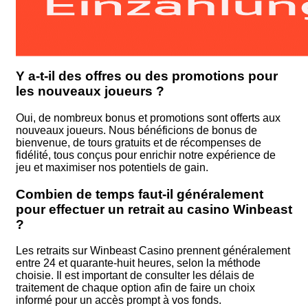
Y a-t-il des offres ou des promotions pour
les nouveaux joueurs ?
Oui, de nombreux bonus et promotions sont offerts aux
nouveaux joueurs. Nous bénéficions de bonus de
bienvenue, de tours gratuits et de récompenses de
fidélité, tous conçus pour enrichir notre expérience de
jeu et maximiser nos potentiels de gain.
Combien de temps faut-il généralement
pour effectuer un retrait au casino Winbeast
?
Les retraits sur Winbeast Casino prennent généralement
entre 24 et quarante-huit heures, selon la méthode
choisie. Il est important de consulter les délais de
traitement de chaque option afin de faire un choix
informé pour un accès prompt à vos fonds.