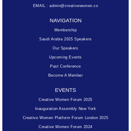
EMAIL : admin@creativewomen.co
NAVIGATION
Membership
Saudi Arabia 2025 Speakers
Our Speakers
Upcoming Events
Past Conference
Become A Member
EVENTS
Creative Women Forum 2025
Inauguration Assembly New York
Creative Women Platform Forum London 2025
Creative Women Forum 2024