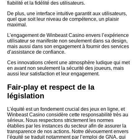
fiabilité et la fidélité des utilisateurs.
De plus, une interface intuitive garantit aux utilisateurs,
quel que soit leur niveau de compétence, un plaisir
maximal.
L’engagement de Winbeast Casino envers l’expérience
utilisateur se manifeste non seulement dans sa design,
mais aussi dans son engagement à fournir des services
d’assistance de confiance.
Ces innovations créent une atmosphère ludique qui met
en avant non seulement la sécurité des joueurs, mais
aussi leur satisfaction et leur engagement.
Fair-play et respect de la
législation
L’équité est un fondement crucial des jeux en ligne, et
Winbeast Casino considère cette responsabilité très au
sérieux. Nous respectons strictement les normes
établies par les instances du secteur afin de assurer la
transparence de nos actions. Notre dévouement envers
l’équité se traduit notamment par l’emploi de GNA, qui