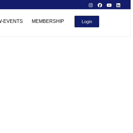
W-EVENTS
MEMBERSHIP
Login