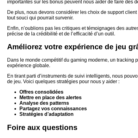
importantes sur les bonus peuvent nous aider de faire des d
De plus, nous devons considérer les choix de support client 
tout souci qui pourrait survenir.
Enfin, n’oublions pas les critiques et témoignages des autre
précise de la crédibilité et de l’efficacité d’un outil.
Améliorez votre expérience de jeu gr
Dans le monde compétitif du gaming moderne, un tracking p
expérience globale.
En tirant parti d’instruments de suivi intelligents, nous pou
de jeu. Voici quelques stratégies pour nous y aider :
Offres consolidées
Mettre en place des alertes
Analyse des patterns
Partagez vos connaissances
Stratégies d’adaptation
Foire aux questions