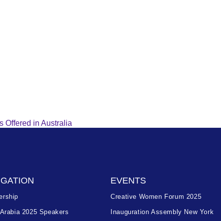
Offered in Australia
IGATION
EVENTS
rship
Creative Women Forum 2025
 Arabia 2025 Speakers
Inauguration Assembly New York