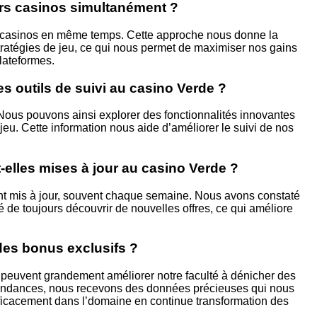
eurs casinos simultanément ?
urs casinos en même temps. Cette approche nous donne la
stratégies de jeu, ce qui nous permet de maximiser nos gains
plateformes.
des outils de suivi au casino Verde ?
e. Nous pouvons ainsi explorer des fonctionnalités innovantes
jeu. Cette information nous aide d’améliorer le suivi de nos
elles mises à jour au casino Verde ?
t mis à jour, souvent chaque semaine. Nous avons constaté
 de toujours découvrir de nouvelles offres, ce qui améliore
 des bonus exclusifs ?
vi peuvent grandement améliorer notre faculté à dénicher des
tendances, nous recevons des données précieuses qui nous
fficacement dans l’domaine en continue transformation des