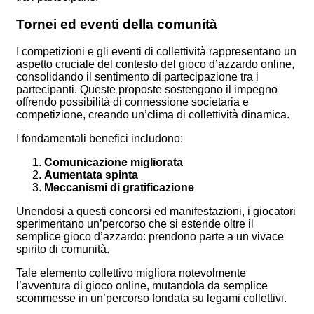
Tornei ed eventi della comunità
I competizioni e gli eventi di collettività rappresentano un
aspetto cruciale del contesto del gioco d’azzardo online,
consolidando il sentimento di partecipazione tra i
partecipanti. Queste proposte sostengono il impegno
offrendo possibilità di connessione societaria e
competizione, creando un’clima di collettività dinamica.
I fondamentali benefici includono:
Comunicazione migliorata
Aumentata spinta
Meccanismi di gratificazione
Unendosi a questi concorsi ed manifestazioni, i giocatori
sperimentano un’percorso che si estende oltre il
semplice gioco d’azzardo: prendono parte a un vivace
spirito di comunità.
Tale elemento collettivo migliora notevolmente
l’avventura di gioco online, mutandola da semplice
scommesse in un’percorso fondata su legami collettivi.