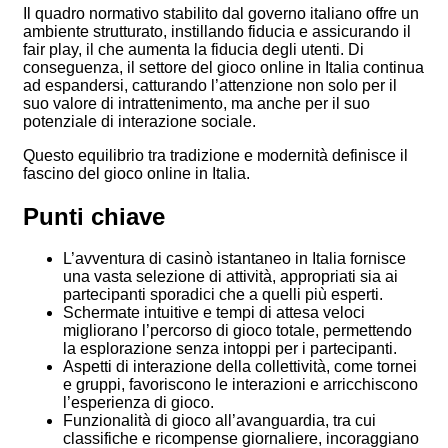
Il quadro normativo stabilito dal governo italiano offre un
ambiente strutturato, instillando fiducia e assicurando il
fair play, il che aumenta la fiducia degli utenti. Di
conseguenza, il settore del gioco online in Italia continua
ad espandersi, catturando l’attenzione non solo per il
suo valore di intrattenimento, ma anche per il suo
potenziale di interazione sociale.
Questo equilibrio tra tradizione e modernità definisce il
fascino del gioco online in Italia.
Punti chiave
L’avventura di casinò istantaneo in Italia fornisce
una vasta selezione di attività, appropriati sia ai
partecipanti sporadici che a quelli più esperti.
Schermate intuitive e tempi di attesa veloci
migliorano l’percorso di gioco totale, permettendo
la esplorazione senza intoppi per i partecipanti.
Aspetti di interazione della collettività, come tornei
e gruppi, favoriscono le interazioni e arricchiscono
l’esperienza di gioco.
Funzionalità di gioco all’avanguardia, tra cui
classifiche e ricompense giornaliere, incoraggiano