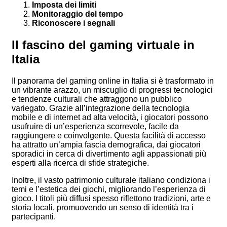
Imposta dei limiti
Monitoraggio del tempo
Riconoscere i segnali
Il fascino del gaming virtuale in
Italia
Il panorama del gaming online in Italia si è trasformato in
un vibrante arazzo, un miscuglio di progressi tecnologici
e tendenze culturali che attraggono un pubblico
variegato. Grazie all’integrazione della tecnologia
mobile e di internet ad alta velocità, i giocatori possono
usufruire di un’esperienza scorrevole, facile da
raggiungere e coinvolgente. Questa facilità di accesso
ha attratto un’ampia fascia demografica, dai giocatori
sporadici in cerca di divertimento agli appassionati più
esperti alla ricerca di sfide strategiche.
Inoltre, il vasto patrimonio culturale italiano condiziona i
temi e l’estetica dei giochi, migliorando l’esperienza di
gioco. I titoli più diffusi spesso riflettono tradizioni, arte e
storia locali, promuovendo un senso di identità tra i
partecipanti.