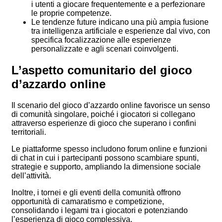
i utenti a giocare frequentemente e a perfezionare
le proprie competenze.
Le tendenze future indicano una più ampia fusione
tra intelligenza artificiale e esperienze dal vivo, con
specifica focalizzazione alle esperienze
personalizzate e agli scenari coinvolgenti.
L’aspetto comunitario del gioco
d’azzardo online
Il scenario del gioco d’azzardo online favorisce un senso
di comunità singolare, poiché i giocatori si collegano
attraverso esperienze di gioco che superano i confini
territoriali.
Le piattaforme spesso includono forum online e funzioni
di chat in cui i partecipanti possono scambiare spunti,
strategie e supporto, ampliando la dimensione sociale
dell’attività.
Inoltre, i tornei e gli eventi della comunità offrono
opportunità di camaratismo e competizione,
consolidando i legami tra i giocatori e potenziando
l’esperienza di gioco complessiva.