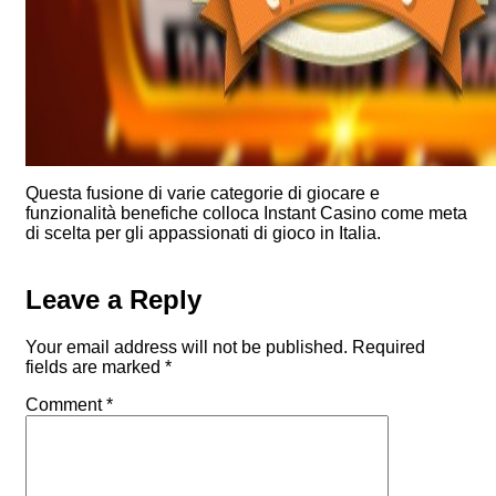
Questa fusione di varie categorie di giocare e
funzionalità benefiche colloca Instant Casino come meta
di scelta per gli appassionati di gioco in Italia.
Leave a Reply
Your email address will not be published.
Required
fields are marked
*
Comment
*