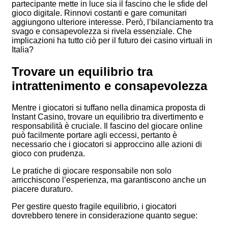
partecipante mette in luce sia il fascino che le sfide del
gioco digitale. Rinnovi costanti e gare comunitari
aggiungono ulteriore interesse. Però, l’bilanciamento tra
svago e consapevolezza si rivela essenziale. Che
implicazioni ha tutto ciò per il futuro dei casino virtuali in
Italia?
Trovare un equilibrio tra
intrattenimento e consapevolezza
Mentre i giocatori si tuffano nella dinamica proposta di
Instant Casino, trovare un equilibrio tra divertimento e
responsabilità è cruciale. Il fascino del giocare online
può facilmente portare agli eccessi, pertanto è
necessario che i giocatori si approccino alle azioni di
gioco con prudenza.
Le pratiche di giocare responsabile non solo
arricchiscono l’esperienza, ma garantiscono anche un
piacere duraturo.
Per gestire questo fragile equilibrio, i giocatori
dovrebbero tenere in considerazione quanto segue: