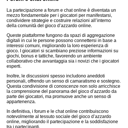
La partecipazione a forum e chat online è diventata un
mezzo fondamentale per i giocatori per manifestarsi,
condividere strategie e costruire relazioni all’interno
della comunità del gioco d’azzardo online.
Queste piattaforme fungono da spazi di aggregazione
digitali in cui le persone possono connettersi in base a
interessi comuni, migliorando la loro esperienza di
gioco. I giocatori si scambiano preziose informazioni su
giochi, bonus e tattiche, favorendo un ambiente
collaborativo che avvantaggia sia i novizi che i giocatori
esperti.
Inoltre, le discussioni spesso includono aneddoti
personali, offrendo un senso di camaratismo e sostegno.
Questa condivisione di conoscenze non solo arricchisce
la comprensione del panorama del gioco d’azzardo da
parte dei giocatori, ma promuove anche un senso di
appartenenza.
In definitiva, i forum e le chat online contribuiscono
notevolmente al tessuto sociale del gioco d’azzardo
online, migliorando il partecipazione e la soddisfazione
tra i partecipanti.