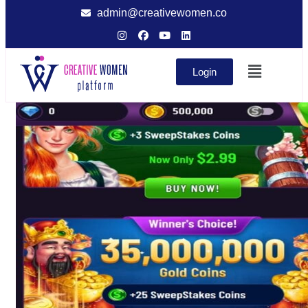
admin@creativewomen.co
Login