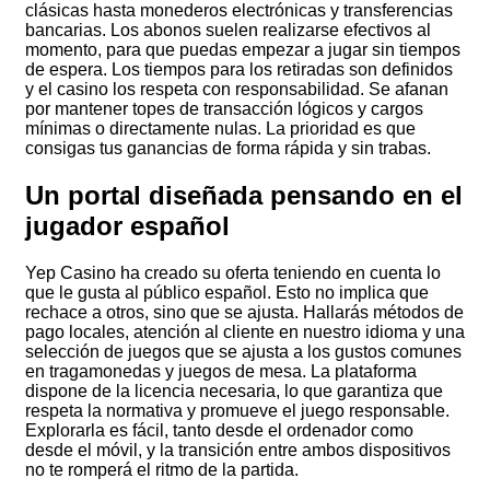
clásicas hasta monederos electrónicas y transferencias
bancarias. Los abonos suelen realizarse efectivos al
momento, para que puedas empezar a jugar sin tiempos
de espera. Los tiempos para los retiradas son definidos
y el casino los respeta con responsabilidad. Se afanan
por mantener topes de transacción lógicos y cargos
mínimas o directamente nulas. La prioridad es que
consigas tus ganancias de forma rápida y sin trabas.
Un portal diseñada pensando en el
jugador español
Yep Casino ha creado su oferta teniendo en cuenta lo
que le gusta al público español. Esto no implica que
rechace a otros, sino que se ajusta. Hallarás métodos de
pago locales, atención al cliente en nuestro idioma y una
selección de juegos que se ajusta a los gustos comunes
en tragamonedas y juegos de mesa. La plataforma
dispone de la licencia necesaria, lo que garantiza que
respeta la normativa y promueve el juego responsable.
Explorarla es fácil, tanto desde el ordenador como
desde el móvil, y la transición entre ambos dispositivos
no te romperá el ritmo de la partida.