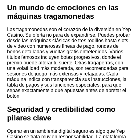
Un mundo de emociones en las
máquinas tragamonedas
Las tragamonedas son el corazón de la diversión en Yep
Casino. Su oferta no para de expandirse. Puedes probar
desde las máquinas clásicas de tres rodillos hasta slots
de vídeo con numerosas líneas de pago, rondas de
bonos detalladas y vueltas gratis entretenidos. Varios
títulos famosos incluyen botes progresivos, donde el
premio puede alterar tu suerte. Otras tragaperras, con
una volatilidad más moderada, son recomendadas para
sesiones de juego más extensas y relajadas. Cada
máquina indica con transparencia sus instrucciones, la
tabla de pagos y sus funciones especiales, para que
sepas exactamente a qué apuestas antes de apretar el
botón.
Seguridad y credibilidad como
pilares clave
Operar en un ambiente digital seguro es algo que Yep
Casino se trata muy en responsabilidad. La plataforma