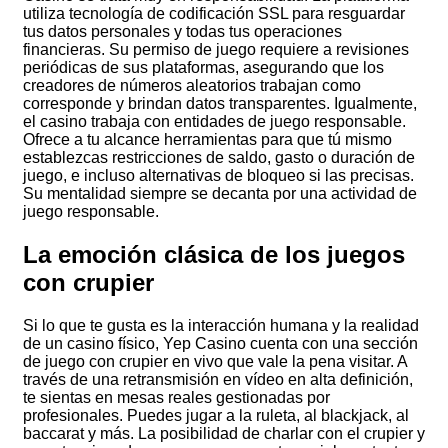
utiliza tecnología de codificación SSL para resguardar
tus datos personales y todas tus operaciones
financieras. Su permiso de juego requiere a revisiones
periódicas de sus plataformas, asegurando que los
creadores de números aleatorios trabajan como
corresponde y brindan datos transparentes. Igualmente,
el casino trabaja con entidades de juego responsable.
Ofrece a tu alcance herramientas para que tú mismo
establezcas restricciones de saldo, gasto o duración de
juego, e incluso alternativas de bloqueo si las precisas.
Su mentalidad siempre se decanta por una actividad de
juego responsable.
La emoción clásica de los juegos
con crupier
Si lo que te gusta es la interacción humana y la realidad
de un casino físico, Yep Casino cuenta con una sección
de juego con crupier en vivo que vale la pena visitar. A
través de una retransmisión en vídeo en alta definición,
te sientas en mesas reales gestionadas por
profesionales. Puedes jugar a la ruleta, al blackjack, al
baccarat y más. La posibilidad de charlar con el crupier y