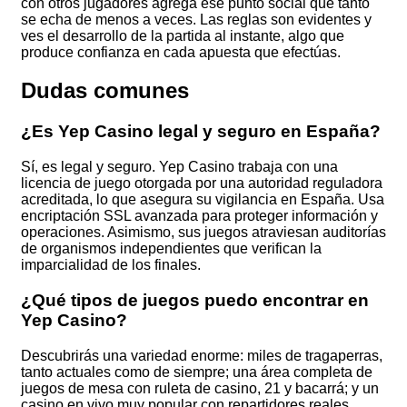
con otros jugadores agrega ese punto social que tanto
se echa de menos a veces. Las reglas son evidentes y
ves el desarrollo de la partida al instante, algo que
produce confianza en cada apuesta que efectúas.
Dudas comunes
¿Es Yep Casino legal y seguro en España?
Sí, es legal y seguro. Yep Casino trabaja con una
licencia de juego otorgada por una autoridad reguladora
acreditada, lo que asegura su vigilancia en España. Usa
encriptación SSL avanzada para proteger información y
operaciones. Asimismo, sus juegos atraviesan auditorías
de organismos independientes que verifican la
imparcialidad de los finales.
¿Qué tipos de juegos puedo encontrar en
Yep Casino?
Descubrirás una variedad enorme: miles de tragaperras,
tanto actuales como de siempre; una área completa de
juegos de mesa con ruleta de casino, 21 y bacarrá; y un
casino en vivo muy popular con repartidores reales.