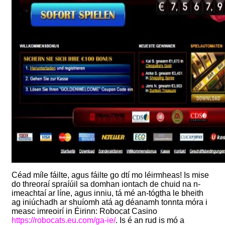
Céad míle fáilte, agus fáilte go dtí mo léirmheas! Is mise
do threoraí spraíúil sa domhan iontach de chuid na n-
imeachtaí ar líne, agus inniu, tá mé an-tógtha le bheith
ag iniúchadh ar shuíomh atá ag déanamh tonnta móra i
measc imreoirí in Éirinn: Robocat Casino
https://robocats.eu.com/ga-ie/
. Is é an rud is mó a