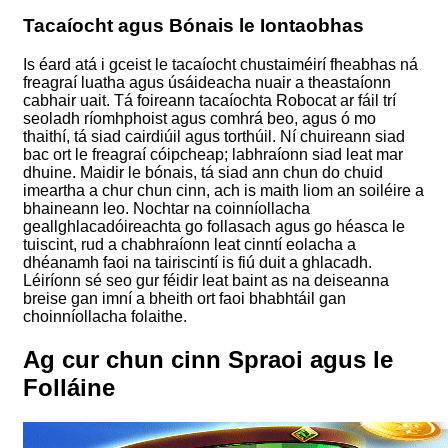
Tacaíocht agus Bónais le Iontaobhas
Is éard atá i gceist le tacaíocht chustaiméirí fheabhas ná
freagraí luatha agus úsáideacha nuair a theastaíonn
cabhair uait. Tá foireann tacaíochta Robocat ar fáil trí
seoladh ríomhphoist agus comhrá beo, agus ó mo
thaithí, tá siad cairdiúil agus torthúil. Ní chuireann siad
bac ort le freagraí cóipcheap; labhraíonn siad leat mar
dhuine. Maidir le bónais, tá siad ann chun do chuid
imeartha a chur chun cinn, ach is maith liom an soiléire a
bhaineann leo. Nochtar na coinníollacha
geallghlacadóireachta go follasach agus go héasca le
tuiscint, rud a chabhraíonn leat cinntí eolacha a
dhéanamh faoi na tairiscintí is fiú duit a ghlacadh.
Léiríonn sé seo gur féidir leat baint as na deiseanna
breise gan imní a bheith ort faoi bhabhtáil gan
choinníollacha folaithe.
Ag cur chun cinn Spraoi agus le
Folláine