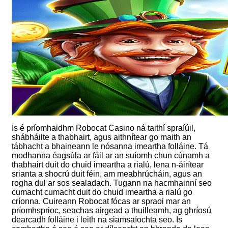
Is é príomhaidhm Robocat Casino ná taithí spraíúil,
shábháilte a thabhairt, agus aithnítear go maith an
tábhacht a bhaineann le nósanna imeartha folláine. Tá
modhanna éagsúla ar fáil ar an suíomh chun cúnamh a
thabhairt duit do chuid imeartha a rialú, lena n-áirítear
srianta a shocrú duit féin, am meabhrúcháin, agus an
rogha dul ar sos sealadach. Tugann na hacmhainní seo
cumacht cumacht duit do chuid imeartha a rialú go
críonna. Cuireann Robocat fócas ar spraoi mar an
príomhsprioc, seachas airgead a thuilleamh, ag ghríosú
dearcadh folláine i leith na siamsaíochta seo. Is