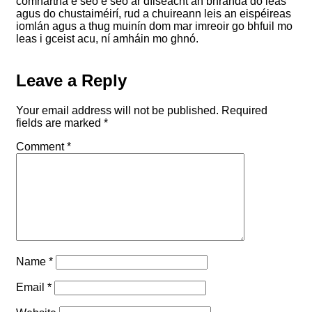
comhartha é seo é seo ar dílseacht an bhranda do leas
agus do chustaiméirí, rud a chuireann leis an eispéireas
iomlán agus a thug muinín dom mar imreoir go bhfuil mo
leas i gceist acu, ní amháin mo ghnó.
Leave a Reply
Your email address will not be published.
Required
fields are marked
*
Comment
*
Name
*
Email
*