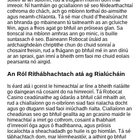
imreoir. Ní hamháin go gciallaíonn sé seo féidearthachtaí
cothroma do chách, ach go mbíonn torthaí do-aimsithe
agus neamh-chlaonta. Tá sé mar chuid d’fhealsúnacht
an bhranda go mbaineann tú taitneamh as an gcluiche
féin, agus a fhios agat go bhfuil an próiseas glan. Sa
tionscal ina mbíonn amhras ann go minic, is buille
suntasach é seo. Baineann Robocat úsáid as
ardchaighdeáin chriptithe chun do chuid sonraí a
chosaint freisin, rud a fhágann go bhfuil mé in ann díriú
ar an spraoi, gan imní a bheith orm faoi mo chuid eolais
pearsanta nó airgid.
An Ról Ríthábhachtach atá ag Rialúcháin
Is éard atá i gceist le himeachtaí ar líne a bheith rialáilte
go daingean ná cosaint do na himreoirí. Tá Robocat
Casino ceadúnaithe ag údarás a bhfuil cáil mhaith air,
rud a chiallaíonn go n-oibríonn siad faoi rialacha docht
agus go dtugann siad faoi iniúchadh rialta. Ciallaíonn an
cheadúnas seo go bhfuil geallta ag an gcasino maidir le
himeachtaí a imirt go cothrom, cosaint a thabhairt
d’imreoirí óga agus ó fhadhbanna, agus próisis
íocaíochta a sheachadadh go huile is go hiomlán. Tá sé
tábhachtach dom, mar léirmheastóir, a aithint go bhfuil