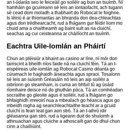
an t-údarás seo le feiceáil go soiléir ag bun an tsuímh. Ní
hamháin go gcuireann sé leis an iontaofacht, ach tugann
sé cead dom moladh a thabhairt do Robocat le foighne.
Is léiriú é ar thiomantas an bhranda don dea-chleachtas
agus don trédhearcacht, rud a fhágann gur féidir liom mo
chuid ama a chaitheamh ag baint sult as na cluichí,
seachas ag cur ceisteanna ar cháilíocht an tsuímh.
Eachtra Uile-Iomlán an Pháirtí
Chun an pléisiúr a bhaint as casino ar líne, ní mór don
tairiscint a bheith níos faide ná na cluichí féin. Tá an t-
eispéireas uile-iomlán ag Robocat Casino déanta go
cúramach le haghaidh áiseachta agus spraoi. Tosaíonn
sé leis an suíomh Gréasáin nó leis an aip soiléir a
oibríonn go sleamhain, is cuma an bhfuil tú ag úsáid
ríomhaire deisce nó do ghuthán póca. Tá an comhéadan
socraithe go gleoite agus é soiléir, rud a fhágann go
bhfaighidh imreoirí nua a mbealach go héasca agus go
mbeidh rogha ag seanchleachtaithe teacht ar a gcuid
cluichí is fearr leat gan aon stró. Tá an t-athrú idir
gléasanna gan stró, rud a ligeann duit do shuíomh a
athnuachan agus cluiche a athoscailt gan do dhul chun
cinn a chailliúint.