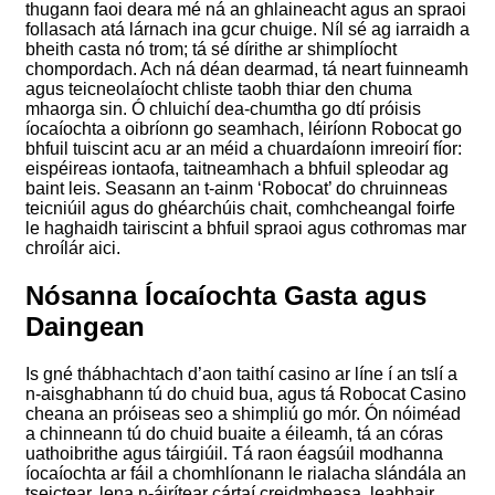
thugann faoi deara mé ná an ghlaineacht agus an spraoi
follasach atá lárnach ina gcur chuige. Níl sé ag iarraidh a
bheith casta nó trom; tá sé dírithe ar shimplíocht
chompordach. Ach ná déan dearmad, tá neart fuinneamh
agus teicneolaíocht chliste taobh thiar den chuma
mhaorga sin. Ó chluichí dea-chumtha go dtí próisis
íocaíochta a oibríonn go seamhach, léiríonn Robocat go
bhfuil tuiscint acu ar an méid a chuardaíonn imreoirí fíor:
eispéireas iontaofa, taitneamhach a bhfuil spleodar ag
baint leis. Seasann an t-ainm ‘Robocat’ do chruinneas
teicniúil agus do ghéarchúis chait, comhcheangal foirfe
le haghaidh tairiscint a bhfuil spraoi agus cothromas mar
chroílár aici.
Nósanna Íocaíochta Gasta agus
Daingean
Is gné thábhachtach d’aon taithí casino ar líne í an tslí a
n-aisghabhann tú do chuid bua, agus tá Robocat Casino
cheana an próiseas seo a shimpliú go mór. Ón nóiméad
a chinneann tú do chuid buaite a éileamh, tá an córas
uathoibrithe agus táirgiúil. Tá raon éagsúil modhanna
íocaíochta ar fáil a chomhlíonann le rialacha slándála an
tseictear, lena n-áirítear cártaí creidmheasa, leabhair