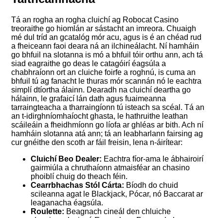
Tá an rogha an rogha cluichí ag Robocat Casino
treoraithe go hiomlán ar sástacht an imreora. Chuaigh
mé dul tríd an gcatalóg mór acu, agus is é an chéad rud
a fheiceann faoi deara ná an ilchineálacht. Ní hamháin
go bhfuil na slotanna is mó a bhfuil tóir orthu ann, ach tá
siad eagraithe go deas le catagóirí éagsúla a
chabhraíonn ort an cluiche foirfe a roghnú, is cuma an
bhfuil tú ag fanacht le thuras mór scannán nó le eachtra
simplí dtíortha álainn. Dearadh na cluichí deartha go
hálainn, le grafaicí lán dath agus fuaimeanna
tarraingteacha a tharraingíonn tú isteach sa scéal. Tá an
an t-idirghníomhaíocht ghasta, le hathruithe leathan
scáileáin a fheidhmíonn go líofa ar ghléas ar bith. Ach ní
hamháin slotanna atá ann; tá an leabharlann fairsing ag
cur gnéithe den scoth ar fáil freisin, lena n-áirítear:
Cluichí Beo Dealer:
Eachtra fíor-ama le ábhairoirí
gairmiúla a chruthaíonn atmaisféar an chasino
phoiblí chuig do theach féin.
Cearrbhachas Stól Cárta:
Bíodh do chuid
scileanna agat le Blackjack, Pócar, nó Baccarat ar
leaganacha éagsúla.
Roulette:
Beagnach cineál den chluiche