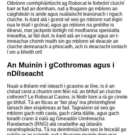
Oibríonn comhpháirtíocht ag Robocat le forbróirí cluichí
barr ar fud an domhain, rud a thugann go mbíonn an
caighdeán is airde agus nuálaíocht leanúnach i ngach
cluiche. Is éard atá i gceist sé seo go mbíonn rud éigin
nua le triail i gcónaí, agus go mbíonn na gnéithe is
déanaí, mar jackpots toirtigh nó modhanna speisialta
imeartha, ar fáil duit. Is éard atá an t-eagar agus an t-
inneachar chomh maith sin go mbíonn sé deacair an
cluiche deireanach a phiocadh, ach is deacracht iontach
í sin a bheith ort!
An Muinín i gCothromas agus i
nDílseacht
Nuair a théann mé isteach i gcasino ar líne, is é an
chéad ceist a chuirim orm féin ná: an bhfuil an cluiche
cothrom? Le Robocat Casino, is féidir liom a rá go cinnte
go bhfuil. Tá an fócas ar ‘fair play’ ina phríomhghné
lárnach den eispéireas ar fad. Tagraíonn sé seo go
mbíonn gach roth casta, gach cárta dáilte, agus gach
toradh crann á rialú ag Gineadóir Uimhreacha
Randamach (RNG) atá ceadaithe ag údaráis
neamhspleácha. Tá na deimhniúcháin seo le feiceáil go
soliéir ar an suíomh, rud a thugann muinín dom mar