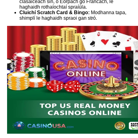
clasaiceach sin, ó Eorpach go Francach, le
haghaidh rothaíochtaí spraíúla.
Cluichí Scratch Card & Bingo:
Modhanna tapa,
shimplí le haghaidh spraoi gan stró.