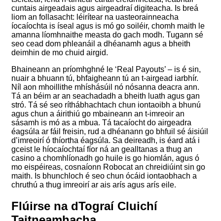
cuntais airgeadais agus airgeadraí digiteacha. Is breá
liom an follasacht: léirítear na uasteorainneacha
íocaíochta is íseal agus is mó go soiléir, chomh maith le
amanna líomhnaithe measta do gach modh. Tugann sé
seo cead dom phleanáil a dhéanamh agus a bheith
deimhin de mo chuid airgid.
Bhaineann an príomhghné le ‘Real Payouts’ – is é sin,
nuair a bhuann tú, bhfaigheann tú an t-airgead iarbhír.
Níl aon mhoillithe mhíshásúil nó nósanna deacra ann.
Tá an béim ar an seachadadh a bheith luath agus gan
stró. Tá sé seo ríthábhachtach chun iontaoibh a bhunú
agus chun a áirithiú go mbaineann an t-imreoir an
sásamh is mó as a mbua. Tá tacaíocht do airgeadra
éagsúla ar fáil freisin, rud a dhéanann go bhfuil sé áisiúil
d’imreoirí ó thíortha éagsúla. Sa deireadh, is éard atá i
gceist le híocaíochtaí fíor ná an gealltanas a thug an
casino a chomhlíonadh go huile is go hiomlán, agus ó
mo eispéireas, cosnaíonn Robocat an chreidiúint sin go
maith. Is bhunchloch é seo chun ócáid iontaobhach a
chruthú a thug imreoirí ar ais arís agus arís eile.
Flúirse na dTograí Cluichí
Taitneamhacha