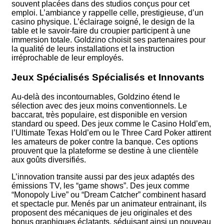
souvent placées dans des studios conçus pour cet
emploi. L’ambiance y rappelle celle, prestigieuse, d’un
casino physique. L’éclairage soigné, le design de la
table et le savoir-faire du croupier participent à une
immersion totale. Goldzino choisit ses partenaires pour
la qualité de leurs installations et la instruction
irréprochable de leur employés.
Jeux Spécialisés Spécialisés et Innovants
Au-delà des incontournables, Goldzino étend le
sélection avec des jeux moins conventionnels. Le
baccarat, très populaire, est disponible en version
standard ou speed. Des jeux comme le Casino Hold’em,
l’Ultimate Texas Hold’em ou le Three Card Poker attirent
les amateurs de poker contre la banque. Ces options
prouvent que la plateforme se destine à une clientèle
aux goûts diversifiés.
L’innovation transite aussi par des jeux adaptés des
émissions TV, les “game shows”. Des jeux comme
“Monopoly Live” ou “Dream Catcher” combinent hasard
et spectacle pur. Menés par un animateur entrainant, ils
proposent des mécaniques de jeu originales et des
bonus graphiques éclatants, séduisant ainsi un nouveau