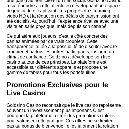
une part d’authenticité et un lien social. Goldzino Casino
a su répondre à cette attente en développant un espace
de jeu fluide et captivant. Les progrès du streaming
vidéo HD et la réduction des délais de transmission ont
été décisifs. Aujourd’hui, l’expérience rivalise avec une
visite en salle physique, mais depuis son canapé.
Ce qui attire aux joueurs, c’est le côté concret des
parties animées par de vrais croupiers. Cette
transparence, alliée à la possibilité de discuter avec le
croupier et parfois les autres participants, instaure un
climat de confiance. Goldzino a développé son live
casino autour de ces principes. La plateforme est
accessible sur différents appareils et propose une
gamme de tables pour tous les portefeuilles.
Promotions Exclusives pour le
Live Casino
Goldzino Casino reconnaît que le live casino représente
souvent un investissement plus important. C’est
pourquoi la plateforme a créé des promotions ciblées
pour valoriser cette pratique. Ces offres ne se limitent
pas au bonus de bienvenue ; elles jalonnent la relation