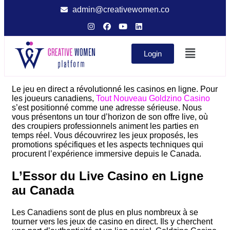
admin@creativewomen.co
Login
Le jeu en direct a révolutionné les casinos en ligne. Pour
les joueurs canadiens,
Tout Nouveau Goldzino Casino
s’est positionné comme une adresse sérieuse. Nous
vous présentons un tour d’horizon de son offre live, où
des croupiers professionnels animent les parties en
temps réel. Vous découvrirez les jeux proposés, les
promotions spécifiques et les aspects techniques qui
procurent l’expérience immersive depuis le Canada.
L’Essor du Live Casino en Ligne
au Canada
Les Canadiens sont de plus en plus nombreux à se
tourner vers les jeux de casino en direct. Ils y cherchent