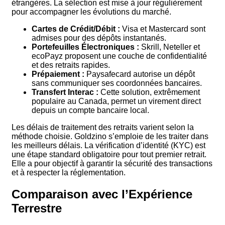
étrangères. La sélection est mise à jour régulièrement
pour accompagner les évolutions du marché.
Cartes de Crédit/Débit :
Visa et Mastercard sont
admises pour des dépôts instantanés.
Portefeuilles Électroniques :
Skrill, Neteller et
ecoPayz proposent une couche de confidentialité
et des retraits rapides.
Prépaiement :
Paysafecard autorise un dépôt
sans communiquer ses coordonnées bancaires.
Transfert Interac :
Cette solution, extrêmement
populaire au Canada, permet un virement direct
depuis un compte bancaire local.
Les délais de traitement des retraits varient selon la
méthode choisie. Goldzino s’emploie de les traiter dans
les meilleurs délais. La vérification d’identité (KYC) est
une étape standard obligatoire pour tout premier retrait.
Elle a pour objectif à garantir la sécurité des transactions
et à respecter la réglementation.
Comparaison avec l’Expérience
Terrestre