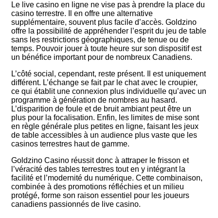
Le live casino en ligne ne vise pas à prendre la place du
casino terrestre. Il en offre une alternative
supplémentaire, souvent plus facile d’accès. Goldzino
offre la possibilité de appréhender l’esprit du jeu de table
sans les restrictions géographiques, de tenue ou de
temps. Pouvoir jouer à toute heure sur son dispositif est
un bénéfice important pour de nombreux Canadiens.
L’côté social, cependant, reste présent. Il est uniquement
différent. L’échange se fait par le chat avec le croupier,
ce qui établit une connexion plus individuelle qu’avec un
programme à génération de nombres au hasard.
L’disparition de foule et de bruit ambiant peut être un
plus pour la focalisation. Enfin, les limites de mise sont
en règle générale plus petites en ligne, faisant les jeux
de table accessibles à un audience plus vaste que les
casinos terrestres haut de gamme.
Goldzino Casino réussit donc à attraper le frisson et
l’véracité des tables terrestres tout en y intégrant la
facilité et l’modernité du numérique. Cette combinaison,
combinée à des promotions réfléchies et un milieu
protégé, forme son raison essentiel pour les joueurs
canadiens passionnés de live casino.