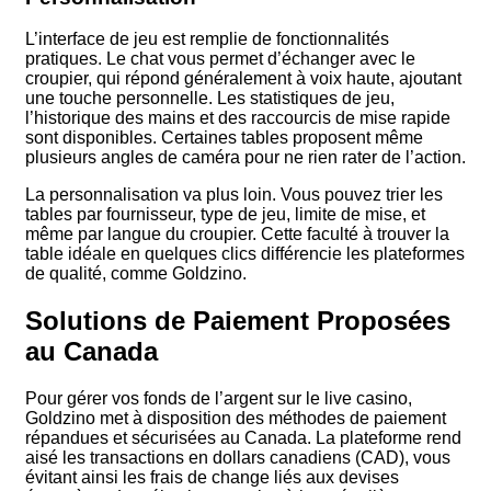
L’interface de jeu est remplie de fonctionnalités
pratiques. Le chat vous permet d’échanger avec le
croupier, qui répond généralement à voix haute, ajoutant
une touche personnelle. Les statistiques de jeu,
l’historique des mains et des raccourcis de mise rapide
sont disponibles. Certaines tables proposent même
plusieurs angles de caméra pour ne rien rater de l’action.
La personnalisation va plus loin. Vous pouvez trier les
tables par fournisseur, type de jeu, limite de mise, et
même par langue du croupier. Cette faculté à trouver la
table idéale en quelques clics différencie les plateformes
de qualité, comme Goldzino.
Solutions de Paiement Proposées
au Canada
Pour gérer vos fonds de l’argent sur le live casino,
Goldzino met à disposition des méthodes de paiement
répandues et sécurisées au Canada. La plateforme rend
aisé les transactions en dollars canadiens (CAD), vous
évitant ainsi les frais de change liés aux devises