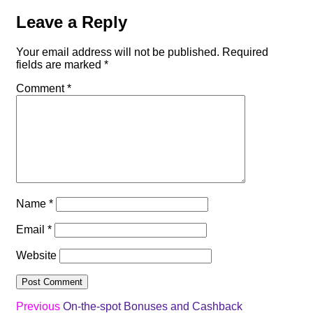
Leave a Reply
Your email address will not be published.
Required
fields are marked
*
Comment
*
Name
*
Email
*
Website
Previous
On-the-spot Bonuses and Cashback