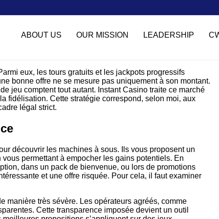
ABOUT US
OUR MISSION
LEADERSHIP
C
armi eux, les tours gratuits et les jackpots progressifs
 qu’une bonne offre ne se mesure pas uniquement à son montant.
e de jeu comptent tout autant. Instant Casino traite ce marché
a fidélisation. Cette stratégie correspond, selon moi, aux
dre légal strict.
nce
 pour découvrir les machines à sous. Ils vous proposent un
en vous permettant à empocher les gains potentiels. En
cription, dans un pack de bienvenue, ou lors de promotions
 intéressante et une offre risquée. Pour cela, il faut examiner
de manière très sévère. Les opérateurs agréés, comme
ansparentes. Cette transparence imposée devient un outil
 meilleures propositions s’appliquent sur des jeux