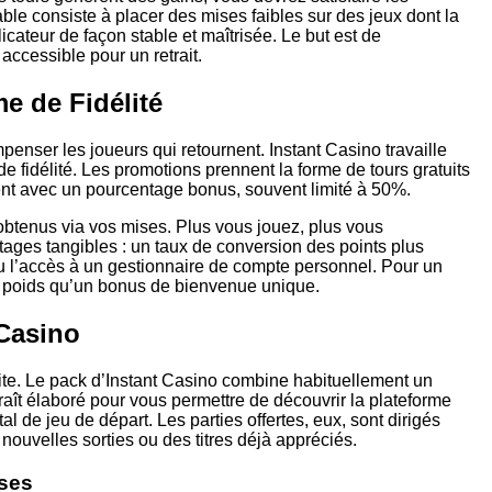
ble consiste à placer des mises faibles sur des jeux dont la
cateur de façon stable et maîtrisée. Le but est de
accessible pour un retrait.
e de Fidélité
enser les joueurs qui retournent. Instant Casino travaille
 fidélité. Les promotions prennent la forme de tours gratuits
ent avec un pourcentage bonus, souvent limité à 50%.
obtenus via vos mises. Plus vous jouez, plus vous
ages tangibles : un taux de conversion des points plus
 l’accès à un gestionnaire de compte personnel. Pour un
de poids qu’un bonus de bienvenue unique.
 Casino
 site. Le pack d’Instant Casino combine habituellement un
raît élaboré pour vous permettre de découvrir la plateforme
l de jeu de départ. Les parties offertes, eux, sont dirigés
ouvelles sorties ou des titres déjà appréciés.
ses