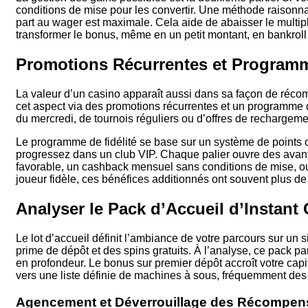
conditions de mise pour les convertir. Une méthode raisonna
part au wager est maximale. Cela aide de abaisser le multipli
transformer le bonus, même en un petit montant, en bankroll 
Promotions Récurrentes et Programm
La valeur d’un casino apparaît aussi dans sa façon de récomp
cet aspect via des promotions récurrentes et un programme de
du mercredi, de tournois réguliers ou d’offres de rechargem
Le programme de fidélité se base sur un système de points 
progressez dans un club VIP. Chaque palier ouvre des avant
favorable, un cashback mensuel sans conditions de mise, ou
joueur fidèle, ces bénéfices additionnés ont souvent plus 
Analyser le Pack d’Accueil d’Instant
Le lot d’accueil définit l’ambiance de votre parcours sur un
prime de dépôt et des spins gratuits. À l’analyse, ce pack pa
en profondeur. Le bonus sur premier dépôt accroît votre capita
vers une liste définie de machines à sous, fréquemment des n
Agencement et Déverrouillage des Récompen