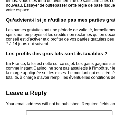
temps. Vous êtes tenu de avoir terminé de satisfaire à les c
nouveau. Essayer de outrepasser cette règle de base risque d
votre espace.
Qu’advient-il si je n’utilise pas mes parties gra
Les parties gratuites ont une période de validité, formellem
spins non employés et les crédits non réclamés qui en décou
conseil est d’activer et d’profiter de vos parties gratuites 
7 à 14 jours qui suivent.
Les profits des gros lots sont-ils taxables ?
En France, la loi est nette sur ce sujet. Les gains gagnés sur
comme Instant Casino, ne sont pas assujettis à l’impôt sur le 
la marge appliquée sur les mises. Le montant qui est crédit
totalité, à charge d’avoir rempli les éventuelles conditions d
Leave a Reply
Your email address will not be published.
Required fields a