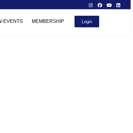
W-EVENTS
MEMBERSHIP
Login