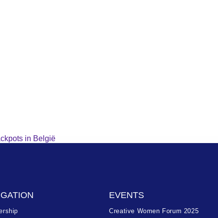
kpots in België
IGATION
EVENTS
rship
Creative Women Forum 2025