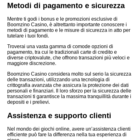
Metodi di pagamento e sicurezza
Mentre ti godi i bonus e le promozioni esclusive di
Boomzino Casino, è altrettanto importante conoscere i
metodi di pagamento e le misure di sicurezza in atto per
tutelare i tuoi fondi.
Troverai una vasta gamma di comode opzioni di
pagamento, tra cui le tradizionali carte di credito e
diverse criptovalute, che offrono transazioni più veloci e
maggiore discrezione.
Boomzino Casino considera molto sul serio la sicurezza
delle transazioni, utilizzando una tecnologia di
crittografia avanzata che assicura la protezione dei dati
personali e finanziari. Il loro sforzo per la sicurezza delle
transazioni ti garantisce la massima tranquillità durante i
depositi e i prelievi.
Assistenza e supporto clienti
Nel mondo dei giochi online, avere un’assistenza clienti
efficiente può fare la differenza nella tua esperienza di