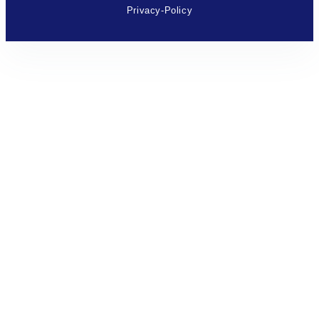
Privacy-Policy