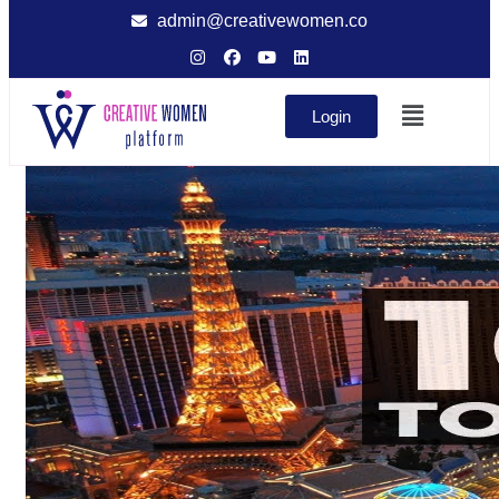
admin@creativewomen.co
Login