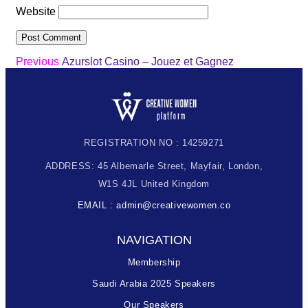
Website
Previous
Azurslot Casino – Jouez et Gagnez
REGISTRATION NO : 14259271
ADDRESS: 45 Albemarle Street, Mayfair, London,
W1S 4JL United Kingdom
EMAIL : admin@creativewomen.co
NAVIGATION
Membership
Saudi Arabia 2025 Speakers
Our Speakers