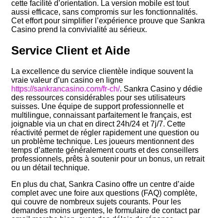
cette facilité d’orientation. La version mobile est tout
aussi efficace, sans compromis sur les fonctionnalités.
Cet effort pour simplifier l’expérience prouve que Sankra
Casino prend la convivialité au sérieux.
Service Client et Aide
La excellence du service clientèle indique souvent la
vraie valeur d’un casino en ligne
https://sankrancasino.com/fr-ch/
. Sankra Casino y dédie
des ressources considérables pour ses utilisateurs
suisses. Une équipe de support professionnelle et
multilingue, connaissant parfaitement le français, est
joignable via un chat en direct 24h/24 et 7j/7. Cette
réactivité permet de régler rapidement une question ou
un problème technique. Les joueurs mentionnent des
temps d’attente généralement courts et des conseillers
professionnels, prêts à soutenir pour un bonus, un retrait
ou un détail technique.
En plus du chat, Sankra Casino offre un centre d’aide
complet avec une foire aux questions (FAQ) complète,
qui couvre de nombreux sujets courants. Pour les
demandes moins urgentes, le formulaire de contact par