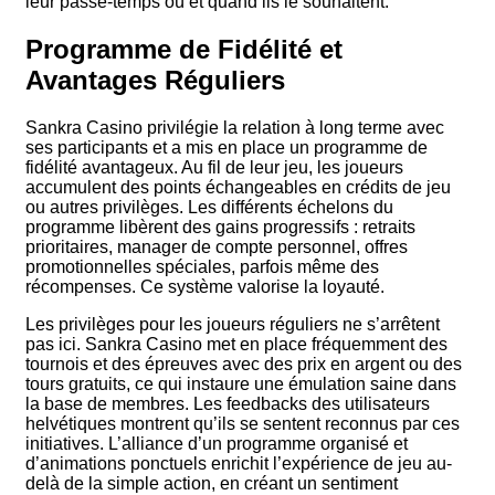
leur passe-temps où et quand ils le souhaitent.
Programme de Fidélité et
Avantages Réguliers
Sankra Casino privilégie la relation à long terme avec
ses participants et a mis en place un programme de
fidélité avantageux. Au fil de leur jeu, les joueurs
accumulent des points échangeables en crédits de jeu
ou autres privilèges. Les différents échelons du
programme libèrent des gains progressifs : retraits
prioritaires, manager de compte personnel, offres
promotionnelles spéciales, parfois même des
récompenses. Ce système valorise la loyauté.
Les privilèges pour les joueurs réguliers ne s’arrêtent
pas ici. Sankra Casino met en place fréquemment des
tournois et des épreuves avec des prix en argent ou des
tours gratuits, ce qui instaure une émulation saine dans
la base de membres. Les feedbacks des utilisateurs
helvétiques montrent qu’ils se sentent reconnus par ces
initiatives. L’alliance d’un programme organisé et
d’animations ponctuels enrichit l’expérience de jeu au-
delà de la simple action, en créant un sentiment