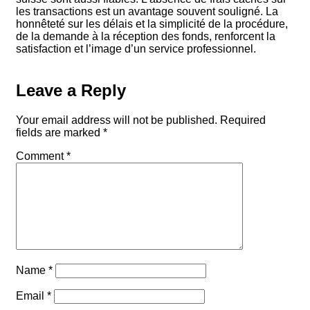
les transactions est un avantage souvent souligné. La
honnêteté sur les délais et la simplicité de la procédure,
de la demande à la réception des fonds, renforcent la
satisfaction et l’image d’un service professionnel.
Leave a Reply
Your email address will not be published.
Required
fields are marked
*
Comment
*
Name
*
Email
*