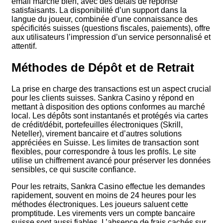
email marche bien, avec des délais de réponse
satisfaisants. La disponibilité d’un support dans la
langue du joueur, combinée d’une connaissance des
spécificités suisses (questions fiscales, paiements), offre
aux utilisateurs l’impression d’un service personnalisé et
attentif.
Méthodes de Dépôt et de Retrait
La prise en charge des transactions est un aspect crucial
pour les clients suisses. Sankra Casino y répond en
mettant à disposition des options conformes au marché
local. Les dépôts sont instantanés et protégés via cartes
de crédit/débit, portefeuilles électroniques (Skrill,
Neteller), virement bancaire et d’autres solutions
appréciées en Suisse. Les limites de transaction sont
flexibles, pour correspondre à tous les profils. Le site
utilise un chiffrement avancé pour préserver les données
sensibles, ce qui suscite confiance.
Pour les retraits, Sankra Casino effectue les demandes
rapidement, souvent en moins de 24 heures pour les
méthodes électroniques. Les joueurs saluent cette
promptitude. Les virements vers un compte bancaire
suisse sont aussi fiables. L’absence de frais cachés sur