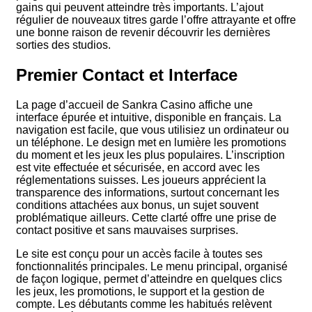
gains qui peuvent atteindre très importants. L’ajout
régulier de nouveaux titres garde l’offre attrayante et offre
une bonne raison de revenir découvrir les dernières
sorties des studios.
Premier Contact et Interface
La page d’accueil de Sankra Casino affiche une
interface épurée et intuitive, disponible en français. La
navigation est facile, que vous utilisiez un ordinateur ou
un téléphone. Le design met en lumière les promotions
du moment et les jeux les plus populaires. L’inscription
est vite effectuée et sécurisée, en accord avec les
réglementations suisses. Les joueurs apprécient la
transparence des informations, surtout concernant les
conditions attachées aux bonus, un sujet souvent
problématique ailleurs. Cette clarté offre une prise de
contact positive et sans mauvaises surprises.
Le site est conçu pour un accès facile à toutes ses
fonctionnalités principales. Le menu principal, organisé
de façon logique, permet d’atteindre en quelques clics
les jeux, les promotions, le support et la gestion de
compte. Les débutants comme les habitués relèvent