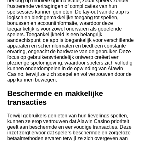
het oog op mobiele optimalisatie, zodat spelers zonder
frustrerende vertragingen of complicaties van hun
spelsessies kunnen genieten. De lay-out van de app is
logisch en biedt gemakkelijke toegang tot spellen,
bonussen en accountinformatie, waardoor deze
toegankelijk is voor zowel onervaren als geoefende
spelers. Toegankelijkheid is een belangrijk
aandachtspunt; de app is toegankelijk voor verschillende
apparaten en schermformaten en biedt een constante
ervaring, ongeacht de hardware van de gebruiker. Deze
focus op gebruikersvriendelijk ontwerp creëert een
plezierige spelomgeving, waardoor spelers zich volledig
kunnen onderdompelen in de opwinding van Alawin
Casino, terwijl ze zich soepel en vol vertrouwen door de
app kunnen bewegen.
Beschermde en makkelijke
transacties
Terwijl gebruikers genieten van hun lievelings spellen,
kunnen ze erop vertrouwen dat Alawin Casino prioriteit
geeft aan beschermde en eenvoudige transacties. Deze
inzet zorgt ervoor dat spelers beschermde en zorgeloze
betaalmethoden ervaren terwijl ze zich overgeven aan