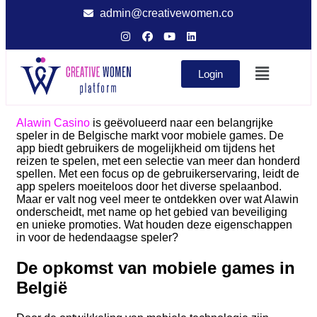
admin@creativewomen.co
Login
Alawin Casino
is geëvolueerd naar een belangrijke
speler in de Belgische markt voor mobiele games. De
app biedt gebruikers de mogelijkheid om tijdens het
reizen te spelen, met een selectie van meer dan honderd
spellen. Met een focus op de gebruikerservaring, leidt de
app spelers moeiteloos door het diverse spelaanbod.
Maar er valt nog veel meer te ontdekken over wat Alawin
onderscheidt, met name op het gebied van beveiliging
en unieke promoties. Wat houden deze eigenschappen
in voor de hedendaagse speler?
De opkomst van mobiele games in
België