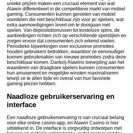
unieke prijzen maken een cruciaal element van wat
Alawin differentieert in de competitieve markt van mobiel
gaming. Consumenten kunnen genieten van mobiel
voordelen die niet beschikbaar zijn voor pc-spelers, wat
extra aanmoedigingen levert om te doorgaan met
spelen. Van depositobonussen tot kosteloze spins, de
aanbiedingen richten zich op verschillende spelstijlen en
zorgen ervoor dat consumenten zich erkend voelen.
Periodieke bijwerkingen over exclusieve promoties
houden gebruikers betrokken, waardoor ze eenvoudiger
kunnen gebruikmaken van nieuwe promoties zodra deze
beschikbaar komen. Dankzij Alawins toewijding aan het
waarderen van draagbare spelers kunnen consumenten
hun amusement en mogelijke winsten maximaliseren
terwijl ze te allen tijde en overal van hun favoriete
gaming plezier hebben.
Naadloze gebruikerservaring en
interface
Een naadloze gebruikerservaring is van cruciaal belang
voor elke online casino-app, en Alawin Casino is hier
uitstekend in. De interface is zorgvuldig ontworpen met