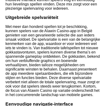
hun lievelings spellen vinden. Deze mix zorgt voor een
plezierige spelervaring voor iedereen.
Uitgebreide spelvariëteit
Met meer dan honderd spellen tot je beschikking,
kunnen spelers van de Alawin Casino-app in België
genieten van een gevarieerde selectie die aan ieders
smaak voldoet. De spelvariatie is een van de belangrijke
kenmerken van de app, waardoor er voor iedereen wel
iets te vinden is. Van traditionele tafelspellen tot nieuwe
gokkastavonturen, spelers kunnen diverse thema’s en
spannende gameplay ontdekken. De gokkasten, bekend
om hun verbluffende graphics en boeiende
verhaallijnen, bieden talloze mogelijkheden om
significante winsten te behalen. Daarnaast presenteert
de app meerdere spelaanbieders, die elk bijzondere
stijlen en functies bieden. Deze diverse spelvariatie
verbetert niet alleen de totale spelervaring, maar zorgt er
ook voor dat spelers steeds weer terugkomen. Kortom,
de focus van Alawin Casino op variatie onderscheidt het
in het concurrerende landschap van mobiele games.
Eenvoudige navigatie-interface