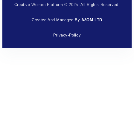
Creative Women Platform © 2025. All Rights Reserved.
Created And Managed By
A8OM LTD
Privacy-Policy