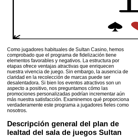
Como jugadores habituales de Sultan Casino, hemos
comprobado que el programa de fidelización tiene
elementos favorables y negativos. La estructura por
etapas ofrece ventajas atractivas que enriquecen
nuestra vivencia de juego. Sin embargo, la ausencia de
claridad en la recolección de marcas puede ser
desalentadora. Si bien los eventos atractivos son un
aspecto a positivo, nos preguntamos cómo las
promociones personalizadas podrían incrementar aún
más nuestra satisfacción. Examinemos qué proporciona
verdaderamente este programa a jugadores fieles como
nosotros.
Descripción general del plan de
lealtad del sala de juegos Sultan