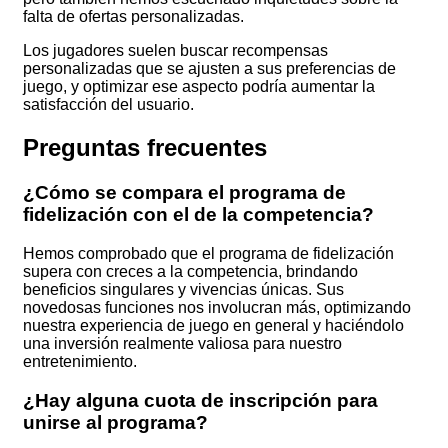
falta de ofertas personalizadas.
Los jugadores suelen buscar recompensas
personalizadas que se ajusten a sus preferencias de
juego, y optimizar ese aspecto podría aumentar la
satisfacción del usuario.
Preguntas frecuentes
¿Cómo se compara el programa de
fidelización con el de la competencia?
Hemos comprobado que el programa de fidelización
supera con creces a la competencia, brindando
beneficios singulares y vivencias únicas. Sus
novedosas funciones nos involucran más, optimizando
nuestra experiencia de juego en general y haciéndolo
una inversión realmente valiosa para nuestro
entretenimiento.
¿Hay alguna cuota de inscripción para
unirse al programa?