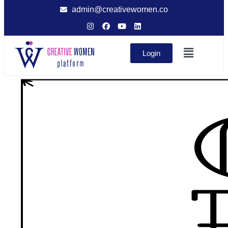
admin@creativewomen.co
Login