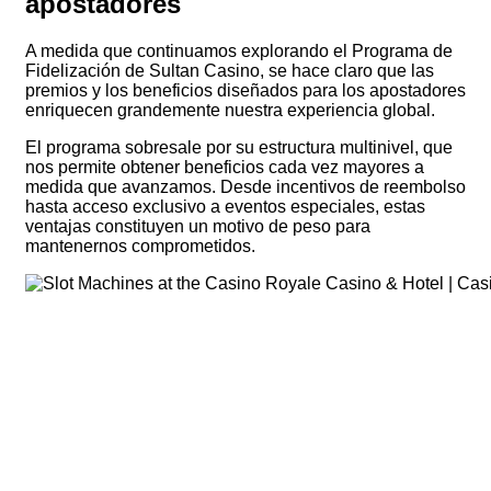
apostadores
A medida que continuamos explorando el Programa de
Fidelización de Sultan Casino, se hace claro que las
premios y los beneficios diseñados para los apostadores
enriquecen grandemente nuestra experiencia global.
El programa sobresale por su estructura multinivel, que
nos permite obtener beneficios cada vez mayores a
medida que avanzamos. Desde incentivos de reembolso
hasta acceso exclusivo a eventos especiales, estas
ventajas constituyen un motivo de peso para
mantenernos comprometidos.