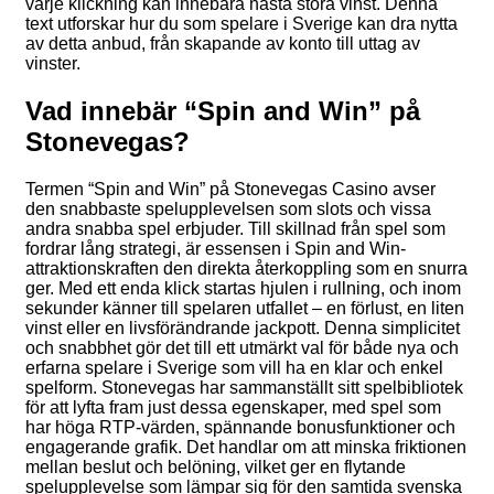
varje klickning kan innebära nästa stora vinst. Denna
text utforskar hur du som spelare i Sverige kan dra nytta
av detta anbud, från skapande av konto till uttag av
vinster.
Vad innebär “Spin and Win” på
Stonevegas?
Termen “Spin and Win” på Stonevegas Casino avser
den snabbaste spelupplevelsen som slots och vissa
andra snabba spel erbjuder. Till skillnad från spel som
fordrar lång strategi, är essensen i Spin and Win-
attraktionskraften den direkta återkoppling som en snurra
ger. Med ett enda klick startas hjulen i rullning, och inom
sekunder känner till spelaren utfallet – en förlust, en liten
vinst eller en livsförändrande jackpott. Denna simplicitet
och snabbhet gör det till ett utmärkt val för både nya och
erfarna spelare i Sverige som vill ha en klar och enkel
spelform. Stonevegas har sammanställt sitt spelbibliotek
för att lyfta fram just dessa egenskaper, med spel som
har höga RTP-värden, spännande bonusfunktioner och
engagerande grafik. Det handlar om att minska friktionen
mellan beslut och belöning, vilket ger en flytande
spelupplevelse som lämpar sig för den samtida svenska