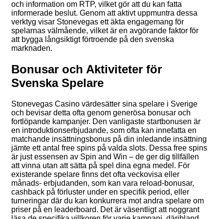
och information om RTP, vilket gör att du kan fatta
informerade beslut. Genom att aktivt uppmuntra dessa
verktyg visar Stonevegas ett äkta engagemang för
spelarnas välmående, vilket är en avgörande faktor för
att bygga långsiktigt förtroende på den svenska
marknaden.
Bonusar och Aktiviteter för
Svenska Spelare
Stonevegas Casino värdesätter sina spelare i Sverige
och bevisar detta ofta genom generösa bonusar och
fortlöpande kampanjer. Den vanligaste startbonusen är
en introduktionserbjudande, som ofta kan innefatta en
matchande insättningsbonus på din inledande insättning
jämte ett antal free spins på valda slots. Dessa free spins
är just essensen av Spin and Win – de ger dig tillfällen
att vinna utan att sätta på spel dina egna medel. För
existerande spelare finns det ofta veckovisa eller
månads- erbjudanden, som kan vara reload-bonusar,
cashback på förluster under en specifik period, eller
turneringar där du kan konkurrera mot andra spelare om
priser på en leaderboard. Det är väsentligt att noggrant
läsa de specifika villkoren för varje kampanj, däribland