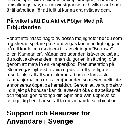
omsättningskrav, maximivinstgränser och vilka spel som
är tillgängliga, för att fullt ut kunna dra nytta av dem.
På vilket sätt Du Aktivt Följer Med på
Erbjudanden
För att inte missa några av dessa möjligheter bör du som
registrerad spelare på Stonevegas kontinuerligt logga in
på ditt konto och navigera till avdelningen “Bonusar”
eller “Kampanjer”. Många erbjudanden kräver också att
du aktivt aktiverar dem innan du gör en insättning, ofta
genom att mata in en kampanjkod. Prenumeration på
Stonevegas nyhetsbrev via e-post är ett ytterligare
resultatrikt sätt att vara informerad om de färskaste
kampanjerna och unika erbjudanden som eventuellt inte
annonseras öppet på hemsidan. Genom att vara proaktiv
i din jakt på bonusar kan du avsevärt öka ditt spelkapital
och följaktligen förlänga din Spin and Win-upplevelse
och ge dig fler chanser att få en vinnande kombination.
Support och Resurser för
Användare i Sverige