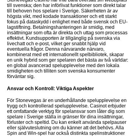
till svenska; den har införlivat funktioner som direkt talar
till behoven hos spelare i Sverige. Säkerheten är av
högsta vikt, med kodade transaktioner och ett starkt
fokus på dataskydd i enlighet med både svensk och EU-
lagstiftning. Betalningshanteringen är smidig, med
insättningar som ofta är direkta och uttag som processas
effektivt. Kundsupporten är tillgänglig på svenska via
livechatt och e-post, vilket ger snabbt hjälp vid
eventuella frågor. Denna närvarande närvaro,
kombinerat med ett internationellt spelbibliotek, skapar
en unik hybrid som ger spelaren det bästa av två världar:
en global avancerad spelupplevelse med den lokala
smidigheten och tilliten som svenska konsumenter
förväntar sig.
Ansvar och Kontroll: Viktiga Aspekter
För Stonevegas är en underhållande spelupplevelse en
trygg och kontrollerad spelupplevelse. Casinot erbjuder
ett omfattande verktyg för spelansvar som låter dig som
spelare i Sverige ställa in gränser för dina insättningar,
förluster och speltid. Du kan enkelt använda spelpauser
eller självuteslutning om du känner att det behövs. Alla
Spin and Win-spel har också distinkta spelinstruktioner