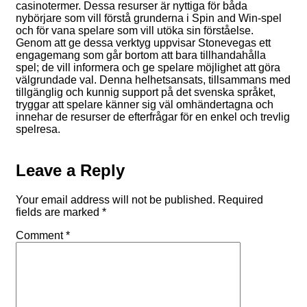
casinotermer. Dessa resurser är nyttiga för båda
nybörjare som vill förstå grunderna i Spin and Win-spel
och för vana spelare som vill utöka sin förståelse.
Genom att ge dessa verktyg uppvisar Stonevegas ett
engagemang som går bortom att bara tillhandahålla
spel; de vill informera och ge spelare möjlighet att göra
välgrundade val. Denna helhetsansats, tillsammans med
tillgänglig och kunnig support på det svenska språket,
tryggar att spelare känner sig väl omhändertagna och
innehar de resurser de efterfrågar för en enkel och trevlig
spelresa.
Leave a Reply
Your email address will not be published.
Required
fields are marked
*
Comment
*