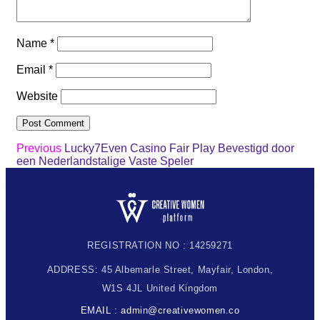
Name
*
Email
*
Website
Previous
Lucky7Even Casino Fair Play Bevestigd door
een Nederlandstalige Vaste Speler
REGISTRATION NO : 14259271
ADDRESS: 45 Albemarle Street, Mayfair, London,
W1S 4JL United Kingdom
EMAIL : admin@creativewomen.co