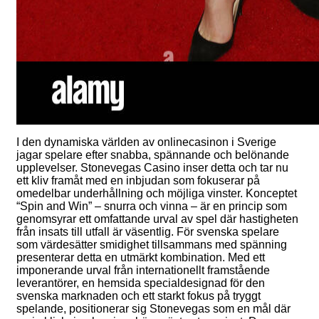
I den dynamiska världen av onlinecasinon i Sverige
jagar spelare efter snabba, spännande och belönande
upplevelser. Stonevegas Casino inser detta och tar nu
ett kliv framåt med en inbjudan som fokuserar på
omedelbar underhållning och möjliga vinster. Konceptet
“Spin and Win” – snurra och vinna – är en princip som
genomsyrar ett omfattande urval av spel där hastigheten
från insats till utfall är väsentlig. För svenska spelare
som värdesätter smidighet tillsammans med spänning
presenterar detta en utmärkt kombination. Med ett
imponerande urval från internationellt framstående
leverantörer, en hemsida specialdesignad för den
svenska marknaden och ett starkt fokus på tryggt
spelande, positionerar sig Stonevegas som en mål där