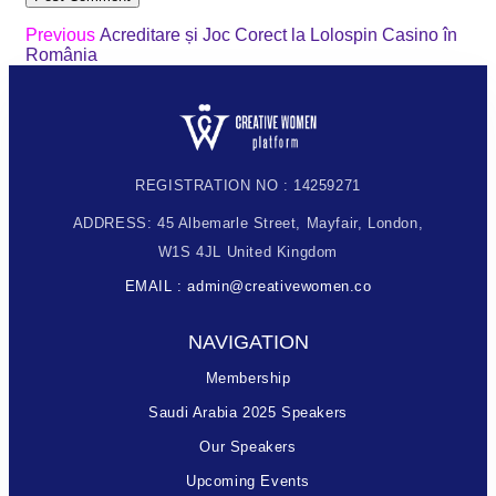
Previous
Acreditare și Joc Corect la Lolospin Casino în
România
REGISTRATION NO : 14259271
ADDRESS: 45 Albemarle Street, Mayfair, London,
W1S 4JL United Kingdom
EMAIL : admin@creativewomen.co
NAVIGATION
Membership
Saudi Arabia 2025 Speakers
Our Speakers
Upcoming Events