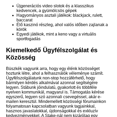
Újgenerációs video slotok és a klasszikus
kedvencek, a gyümölcsös gépek
Hagyományos asztali játékok: blackjack, rulett,
baccarat
Élő kaszinó részleg, ahol valós időben zajlanak a
körök
Egyedi játékok, mint a keno vagy a virtuális
sportfogadás
Kiemelkedő Ügyfélszolgálat és
Közösség
Büszkék vagyunk arra, hogy egy élénk közösséget
hoztunk létre, ahol a felhasználók véleménye számít.
Ügyfélszolgálatunk non-stop hozzáférhető, hogy
bármilyen kérdés alkalmával azonnal segítségére
legyen. Stábunk jóindulatú, gyakorlott és többféle
nyelven kommunikál, magyarul is. Támogatás kérése
egyszerű, legyen szó azonnali csevegéssel, akár e-
mailen keresztül. Mindemellett közösségi fórumainkon
folyamatosan kapcsolatban vagyunk tagjainkkal,
hasznos javaslatokkal, újdonságokkal és exkluzív
kedvezményekkel. A Stake-nál nem kizárólag egy