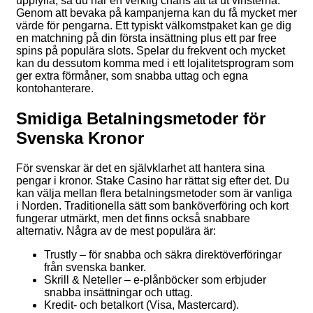
uppfylla, så du har en verklig chans att ta ut vinsterna.
Genom att bevaka på kampanjerna kan du få mycket mer
värde för pengarna. Ett typiskt välkomstpaket kan ge dig
en matchning på din första insättning plus ett par free
spins på populära slots. Spelar du frekvent och mycket
kan du dessutom komma med i ett lojalitetsprogram som
ger extra förmåner, som snabba uttag och egna
kontohanterare.
Smidiga Betalningsmetoder för
Svenska Kronor
För svenskar är det en självklarhet att hantera sina
pengar i kronor. Stake Casino har rättat sig efter det. Du
kan välja mellan flera betalningsmetoder som är vanliga
i Norden. Traditionella sätt som banköverföring och kort
fungerar utmärkt, men det finns också snabbare
alternativ. Några av de mest populära är:
Trustly – för snabba och säkra direktöverföringar
från svenska banker.
Skrill & Neteller – e-plånböcker som erbjuder
snabba insättningar och uttag.
Kredit- och betalkort (Visa, Mastercard).