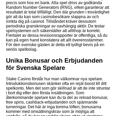
precis som hos en bank. Alla spel drivs av godkända
Random Number Generators (RNG), vilket garanterar att
resultatet är total tillfälligt. Den där grunden i trovärdighet
gör att du kan som casinobesökare slappna av och
inrikta dig på casinot. Tillståndet kräver dessutom
periodiska granskningar av oavhängig aktör. De testar
spelsystemen och säkerställer att alltihop är korrekt.
Flertalet av dessa revisionsrapporter är offentliga, så du
kan på egen hand konstatera att allt överensstämmer.
För den svenske gästen är detta ett tydligt bevis på en
seriös spelbolag.
Unika Bonusar och Erbjudanden
för Svenska Spelare
Stake Casino förstår hur man välkomnar nya spelare.
Introduktionsbonusen skänker ofta en rejäl boost till ditt
spelkonto. Men det som gör skillnad är att de inte struntar
i bort dig efter den första insättningen. Som
återkommande spelare kan du ta del av reload-bonusar,
free spins, cashback-erbjudanden och spännande
turneringar. Det här är inga tomma löften; bonusarna
kommer med omsättningskrav som är möjliga att