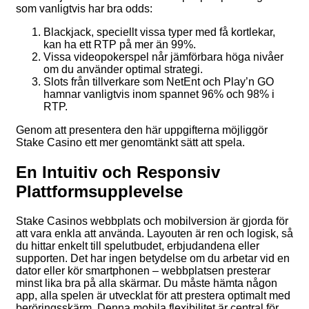
som vanligtvis har bra odds:
Blackjack, speciellt vissa typer med få kortlekar,
kan ha ett RTP på mer än 99%.
Vissa videopokerspel når jämförbara höga nivåer
om du använder optimal strategi.
Slots från tillverkare som NetEnt och Play’n GO
hamnar vanligtvis inom spannet 96% och 98% i
RTP.
Genom att presentera den här uppgifterna möjliggör
Stake Casino ett mer genomtänkt sätt att spela.
En Intuitiv och Responsiv
Plattformsupplevelse
Stake Casinos webbplats och mobilversion är gjorda för
att vara enkla att använda. Layouten är ren och logisk, så
du hittar enkelt till spelutbudet, erbjudandena eller
supporten. Det har ingen betydelse om du arbetar vid en
dator eller kör smartphonen – webbplatsen presterar
minst lika bra på alla skärmar. Du måste hämta någon
app, alla spelen är utvecklat för att prestera optimalt med
beröringsskärm. Denna mobila flexibilitet är central för