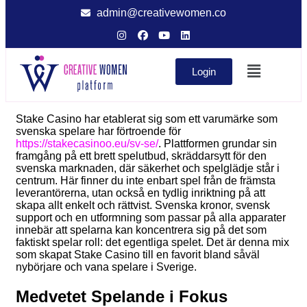
admin@creativewomen.co
Login
Stake Casino har etablerat sig som ett varumärke som
svenska spelare har förtroende för
https://stakecasinoo.eu/sv-se/
. Plattformen grundar sin
framgång på ett brett spelutbud, skräddarsytt för den
svenska marknaden, där säkerhet och spelglädje står i
centrum. Här finner du inte enbart spel från de främsta
leverantörerna, utan också en tydlig inriktning på att
skapa allt enkelt och rättvist. Svenska kronor, svensk
support och en utformning som passar på alla apparater
innebär att spelarna kan koncentrera sig på det som
faktiskt spelar roll: det egentliga spelet. Det är denna mix
som skapat Stake Casino till en favorit bland såväl
nybörjare och vana spelare i Sverige.
Medvetet Spelande i Fokus