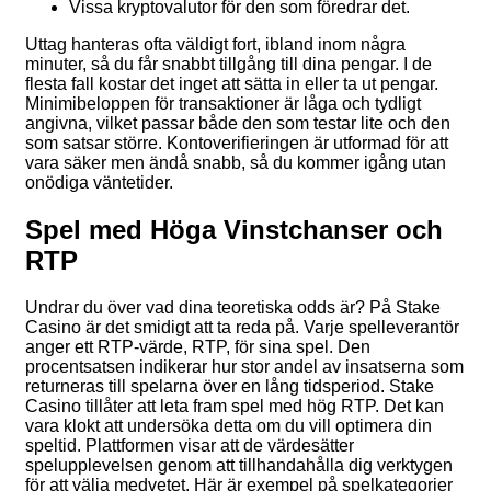
Vissa kryptovalutor för den som föredrar det.
Uttag hanteras ofta väldigt fort, ibland inom några
minuter, så du får snabbt tillgång till dina pengar. I de
flesta fall kostar det inget att sätta in eller ta ut pengar.
Minimibeloppen för transaktioner är låga och tydligt
angivna, vilket passar både den som testar lite och den
som satsar större. Kontoverifieringen är utformad för att
vara säker men ändå snabb, så du kommer igång utan
onödiga väntetider.
Spel med Höga Vinstchanser och
RTP
Undrar du över vad dina teoretiska odds är? På Stake
Casino är det smidigt att ta reda på. Varje spelleverantör
anger ett RTP-värde, RTP, för sina spel. Den
procentsatsen indikerar hur stor andel av insatserna som
returneras till spelarna över en lång tidsperiod. Stake
Casino tillåter att leta fram spel med hög RTP. Det kan
vara klokt att undersöka detta om du vill optimera din
speltid. Plattformen visar att de värdesätter
spelupplevelsen genom att tillhandahålla dig verktygen
för att välja medvetet. Här är exempel på spelkategorier