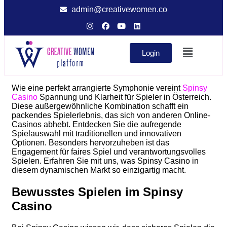
admin@creativewomen.co
Login
Wie eine perfekt arrangierte Symphonie vereint
Spinsy
Casino
Spannung und Klarheit für Spieler in Österreich.
Diese außergewöhnliche Kombination schafft ein
packendes Spielerlebnis, das sich von anderen Online-
Casinos abhebt. Entdecken Sie die aufregende
Spielauswahl mit traditionellen und innovativen
Optionen. Besonders hervorzuheben ist das
Engagement für faires Spiel und verantwortungsvolles
Spielen. Erfahren Sie mit uns, was Spinsy Casino in
diesem dynamischen Markt so einzigartig macht.
Bewusstes Spielen im Spinsy
Casino