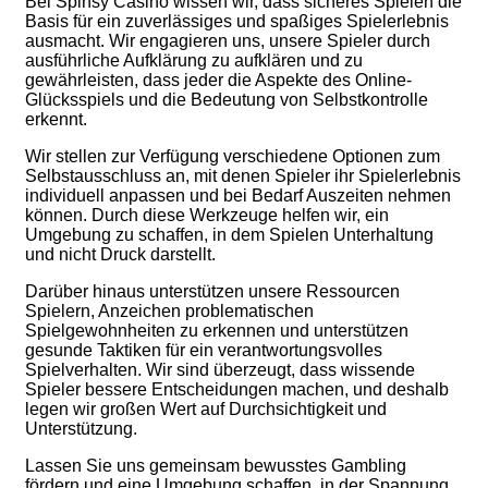
Bei Spinsy Casino wissen wir, dass sicheres Spielen die
Basis für ein zuverlässiges und spaßiges Spielerlebnis
ausmacht. Wir engagieren uns, unsere Spieler durch
ausführliche Aufklärung zu aufklären und zu
gewährleisten, dass jeder die Aspekte des Online-
Glücksspiels und die Bedeutung von Selbstkontrolle
erkennt.
Wir stellen zur Verfügung verschiedene Optionen zum
Selbstausschluss an, mit denen Spieler ihr Spielerlebnis
individuell anpassen und bei Bedarf Auszeiten nehmen
können. Durch diese Werkzeuge helfen wir, ein
Umgebung zu schaffen, in dem Spielen Unterhaltung
und nicht Druck darstellt.
Darüber hinaus unterstützen unsere Ressourcen
Spielern, Anzeichen problematischen
Spielgewohnheiten zu erkennen und unterstützen
gesunde Taktiken für ein verantwortungsvolles
Spielverhalten. Wir sind überzeugt, dass wissende
Spieler bessere Entscheidungen machen, und deshalb
legen wir großen Wert auf Durchsichtigkeit und
Unterstützung.
Lassen Sie uns gemeinsam bewusstes Gambling
fördern und eine Umgebung schaffen, in der Spannung