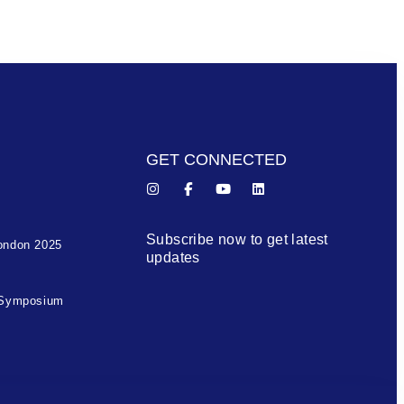
GET CONNECTED
Subscribe now to get latest
ondon 2025
updates
 Symposium