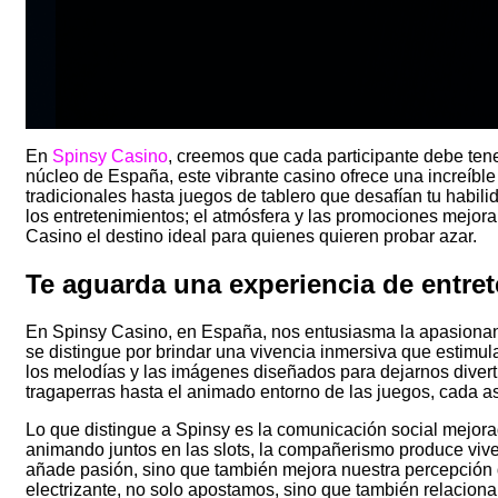
En
Spinsy Casino
, creemos que cada participante debe ten
núcleo de España, este vibrante casino ofrece una increíble
tradicionales hasta juegos de tablero que desafían tu habili
los entretenimientos; el atmósfera y las promociones mejor
Casino el destino ideal para quienes quieren probar azar.
Te aguarda una experiencia de entre
En Spinsy Casino, en España, nos entusiasma la apasionant
se distingue por brindar una vivencia inmersiva que estimul
los melodías y las imágenes diseñados para dejarnos diverti
tragaperras hasta el animado entorno de las juegos, cada as
Lo que distingue a Spinsy es la comunicación social mejor
animando juntos en las slots, la compañerismo produce vive
añade pasión, sino que también mejora nuestra percepción d
electrizante, no solo apostamos, sino que también relacion