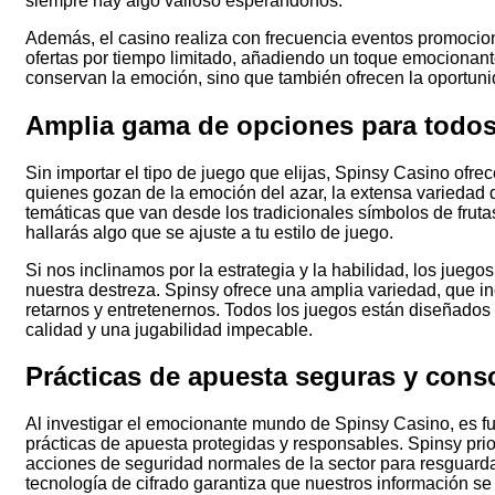
siempre hay algo valioso esperándonos.
Además, el casino realiza con frecuencia eventos promocio
ofertas por tiempo limitado, añadiendo un toque emocionant
conservan la emoción, sino que también ofrecen la oportun
Amplia gama de opciones para todos 
Sin importar el tipo de juego que elijas, Spinsy Casino ofr
quienes gozan de la emoción del azar, la extensa variedad
temáticas que van desde los tradicionales símbolos de fru
hallarás algo que se ajuste a tu estilo de juego.
Si nos inclinamos por la estrategia y la habilidad, los jue
nuestra destreza. Spinsy ofrece una amplia variedad, que in
retarnos y entretenernos. Todos los juegos están diseñados 
calidad y una jugabilidad impecable.
Prácticas de apuesta seguras y cons
Al investigar el emocionante mundo de Spinsy Casino, es fu
prácticas de apuesta protegidas y responsables. Spinsy pr
acciones de seguridad normales de la sector para resguarda
tecnología de cifrado garantiza que nuestros información s