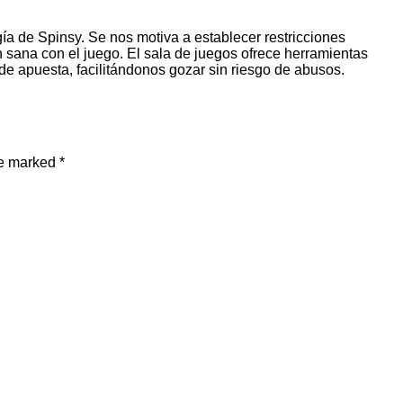
ía de Spinsy. Se nos motiva a establecer restricciones
n sana con el juego. El sala de juegos ofrece herramientas
de apuesta, facilitándonos gozar sin riesgo de abusos.
re marked
*