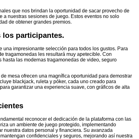
nales que nos brindan la oportunidad de sacar provecho de
e a nuestras sesiones de juego. Estos eventos no solo
idad de obtener grandes premios.
los participantes.
ece una impresionante selección para todos los gustos. Para
 de tragamonedas les resultará muy apetecible. Con
tas hasta las modernas tragamonedas de video, seguro
gos de mesa ofrecen una magnífica oportunidad para demostrar
cluye blackjack, ruleta y póker, cada uno creado para
para garantizar una experiencia suave, con gráficos de alta
cientes
ndamental reconocer el dedicación de la plataforma con las
ioriza un ambiente de juego protegido, implementando
r nuestra datos personal y financiera. Su avanzada
e mantengan confidenciales y seguros, mejorando así nuestra