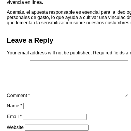
vivencia en línea.
Además, el apuesta responsable es esencial para la ideolog
personales de gasto, lo que ayuda a cultivar una vinculació
que fomentan la sensibilización sobre nuestros costumbres 
Leave a Reply
Your email address will not be published.
Required fields a
Comment
*
Name
*
Email
*
Website