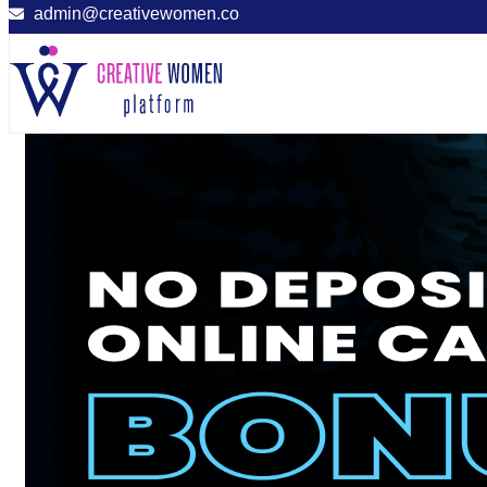
admin@creativewomen.co