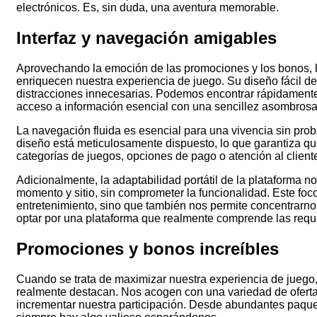
electrónicos. Es, sin duda, una aventura memorable.
Interfaz y navegación amigables
Aprovechando la emoción de las promociones y los bonos, la
enriquecen nuestra experiencia de juego. Su diseño fácil de 
distracciones innecesarias. Podemos encontrar rápidamente n
acceso a información esencial con una sencillez asombrosa
La navegación fluida es esencial para una vivencia sin pro
diseño está meticulosamente dispuesto, lo que garantiza qu
categorías de juegos, opciones de pago o atención al client
Adicionalmente, la adaptabilidad portátil de la plataforma n
momento y sitio, sin comprometer la funcionalidad. Este foco
entretenimiento, sino que también nos permite concentrarnos 
optar por una plataforma que realmente comprende las reque
Promociones y bonos increíbles
Cuando se trata de maximizar nuestra experiencia de jueg
realmente destacan. Nos acogen con una variedad de oferta
incrementar nuestra participación. Desde abundantes paquet