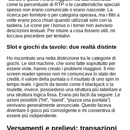
come la percentuale di RTP o le caratteristiche speciali
spesso non erano comunicate o erano nascoste. La
ricerca per fornitore o per categoria operava, ma i filtri a
volte erano poco chiari quando utilizzati solo con la
tastiera. Le icone per i bonus o i tornei non avevano
descrizioni testuali. Per intuire a cosa fossero utili, mi
toccava procedere per tentativi.
Slot e giochi da tavolo: due realtà distinte
Ho riscontrato una netta distinzione tra le categorie di
giochi. Le slot machine, che sono fatte sopruttutto per
essere viste, hanno creato i problemi maggiori. Il mio
screen reader spesso non mi comunicava lo stato dei
crediti, il valore della puntata o il risultato di uno spin in
tempo reale. I giochi da tavolo come il blackjack o la
roulette, invece, possiedono una struttura più tabellare e
una struttura logica fissa. Erano più facili da seguire. Le
azioni possibili (“hit”, “stand”, “piazza una puntata”)
venivano generalmente annunciate. Questo faceva
diventare il gioco più coinvolgente e mi consentiva di
essere più indipendente.
Versamenti e prelievi: transazioni