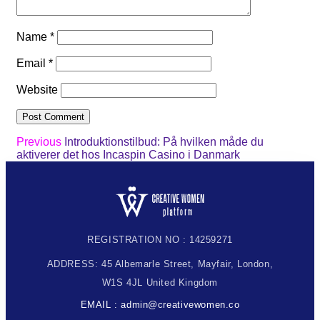
Name
*
Email
*
Website
Previous
Introduktionstilbud: På hvilken måde du
aktiverer det hos Incaspin Casino i Danmark
REGISTRATION NO : 14259271
ADDRESS: 45 Albemarle Street, Mayfair, London,
W1S 4JL United Kingdom
EMAIL : admin@creativewomen.co