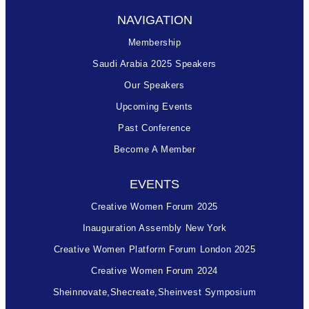
NAVIGATION
Membership
Saudi Arabia 2025 Speakers
Our Speakers
Upcoming Events
Past Conference
Become A Member
EVENTS
Creative Women Forum 2025
Inauguration Assembly New York
Creative Women Platform Forum London 2025
Creative Women Forum 2024
Sheinnovate,shecreate,sheinvest Symposium