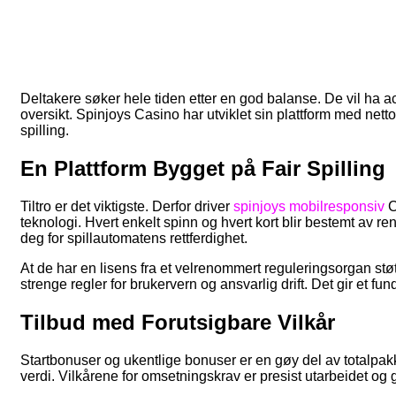
Deltakere søker hele tiden etter en god balanse. De vil ha 
oversikt. Spinjoys Casino har utviklet sin plattform med netto
spilling.
En Plattform Bygget på Fair Spilling
Tiltro er det viktigste. Derfor driver
spinjoys mobilresponsiv
C
teknologi. Hvert enkelt spinn og hvert kort blir bestemt av re
deg for spillautomatens rettferdighet.
At de har en lisens fra et velrenommert reguleringsorgan støtt
strenge regler for brukervern og ansvarlig drift. Det gir et fund
Tilbud med Forutsigbare Vilkår
Startbonuser og ukentlige bonuser er en gøy del av totalpakk
verdi. Vilkårene for omsetningskrav er presist utarbeidet og