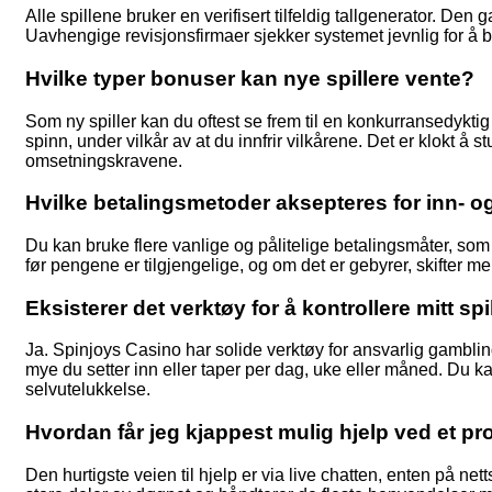
Alle spillene bruker en verifisert tilfeldig tallgenerator. Den gar
Uavhengige revisjonsfirmaer sjekker systemet jevnlig for å bek
Hvilke typer bonuser kan nye spillere vente?
Som ny spiller kan du oftest se frem til en konkurransedyk
spinn, under vilkår av at du innfrir vilkårene. Det er klokt å
omsetningskravene.
Hvilke betalingsmetoder aksepteres for inn- o
Du kan bruke flere vanlige og pålitelige betalingsmåter, som
før pengene er tilgjengelige, og om det er gebyrer, skifter m
Eksisterer det verktøy for å kontrollere mitt spi
Ja. Spinjoys Casino har solide verktøy for ansvarlig gamblin
mye du setter inn eller taper per dag, uke eller måned. Du 
selvutelukkelse.
Hvordan får jeg kjappest mulig hjelp ved et p
Den hurtigste veien til hjelp er via live chatten, enten på n