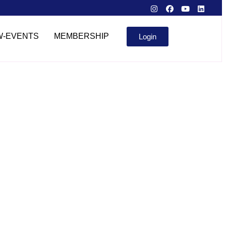
W-EVENTS
MEMBERSHIP
Login