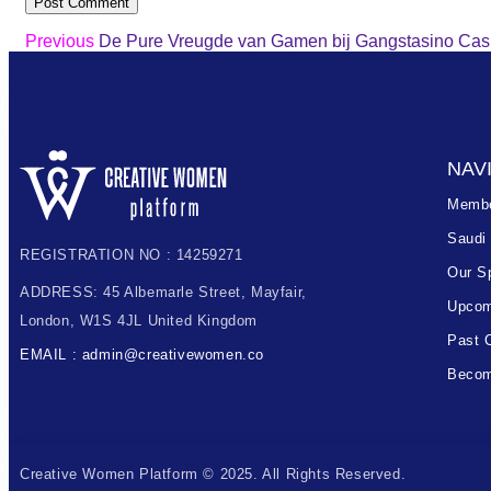
Previous
De Pure Vreugde van Gamen bij Gangstasino Cas
NAV
Membe
Saudi
REGISTRATION NO : 14259271
Our S
ADDRESS: 45 Albemarle Street, Mayfair,
Upcom
London, W1S 4JL United Kingdom
Past 
EMAIL : admin@creativewomen.co
Becom
Creative Women Platform © 2025. All Rights Reserved.