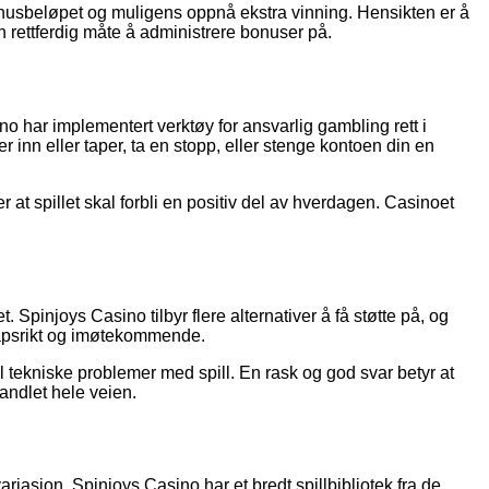
bonusbeløpet og muligens oppnå ekstra vinning. Hensikten er å
n rettferdig måte å administrere bonuser på.
o har implementert verktøy for ansvarlig gambling rett i
r inn eller taper, ta en stopp, eller stenge kontoen din en
t spillet skal forbli en positiv del av hverdagen. Casinoet
t. Spinjoys Casino tilbyr flere alternativer å få støtte på, og
kapsrikt og imøtekommende.
l tekniske problemer med spill. En rask og god svar betyr at
handlet hele veien.
riasjon. Spinjoys Casino har et bredt spillbibliotek fra de