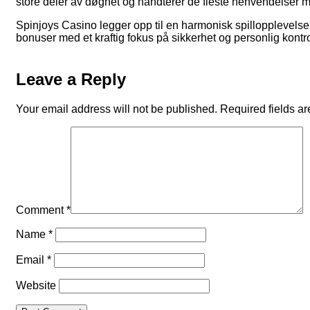
store deler av døgnet og håndterer de fleste henvendelser 
Spinjoys Casino legger opp til en harmonisk spillopplevelse
bonuser med et kraftig fokus på sikkerhet og personlig kontrol
Leave a Reply
Your email address will not be published.
Required fields a
Comment
*
Name
*
Email
*
Website