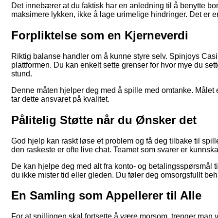
Det innebærer at du faktisk har en anledning til å benytte 
maksimere lykken, ikke å lage urimelige hindringer. Det er e
Forpliktelse som en Kjerneverdi
Riktig balanse handler om å kunne styre selv. Spinjoys Casin
plattformen. Du kan enkelt sette grenser for hvor mye du sette
stund.
Denne måten hjelper deg med å spille med omtanke. Målet er a
tar dette ansvaret på kvalitet.
Pålitelig Støtte når du Ønsker det
God hjelp kan raskt løse et problem og få deg tilbake til spille
den raskeste er ofte live chat. Teamet som svarer er kunns
De kan hjelpe deg med alt fra konto- og betalingsspørsmål ti
du ikke mister tid eller gleden. Du føler deg omsorgsfullt be
En Samling som Appellerer til Alle
For at spillingen skal fortsette å være morsom, trenger man va