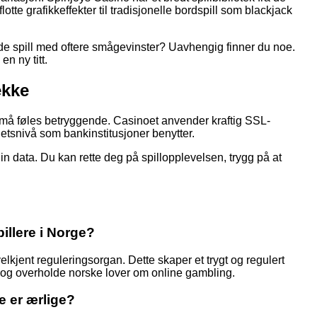
tte grafikkeffekter til tradisjonelle bordspill som blackjack
ede spill med oftere smågevinster? Uavhengig finner du noe.
en ny titt.
ekke
t må føles betryggende. Casinoet anvender kraftig SSL-
rhetsnivå som bankinstitusjoner benytter.
din data. Du kan rette deg på spillopplevelsen, trygg på at
pillere i Norge?
kjent reguleringsorgan. Dette skaper et trygt og regulert
ere og overholde norske lover om online gambling.
e er ærlige?