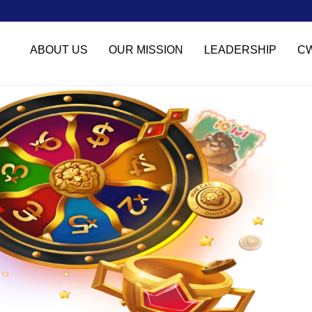
ABOUT US
OUR MISSION
LEADERSHIP
C