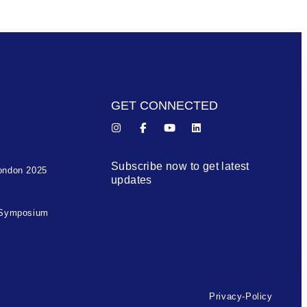
GET CONNECTED
Subscribe now to get latest
ondon 2025
updates
 Symposium
Privacy-Policy