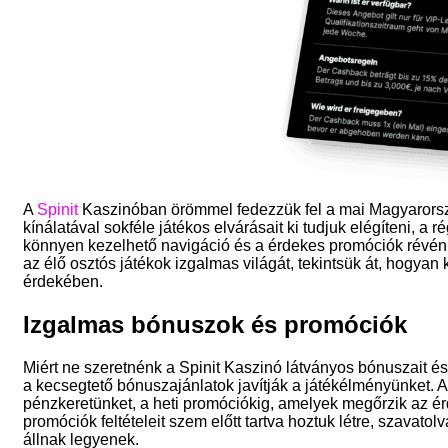
A
Spinit
Kaszinóban örömmel fedezzük fel a mai Magyarorszá
kínálatával sokféle játékos elvárásait ki tudjuk elégíteni, a r
könnyen kezelhető navigáció és a érdekes promóciók révén 
az élő osztós játékok izgalmas világát, tekintsük át, hogy
érdekében.
Izgalmas bónuszok és promóciók
Miért ne szeretnénk a Spinit Kaszinó látványos bónuszait és
a kecsegtető bónuszajánlatok javítják a játékélményünket. 
pénzkeretünket, a heti promóciókig, amelyek megőrzik az érde
promóciók feltételeit szem előtt tartva hoztuk létre, szava
állnak legyenek.