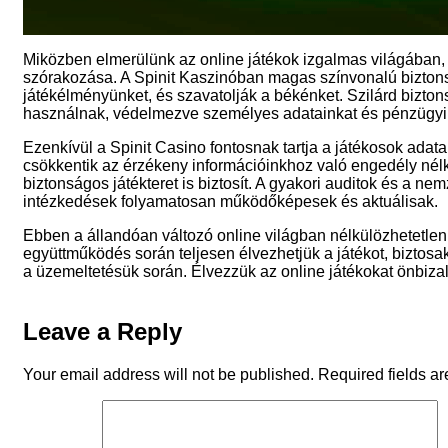
Miközben elmerülünk az online játékok izgalmas világában, 
szórakozása. A Spinit Kaszinóban magas színvonalú biztons
játékélményünket, és szavatolják a békénket. Szilárd bizton
használnak, védelmezve személyes adatainkat és pénzügyi a
Ezenkívül a Spinit Casino fontosnak tartja a játékosok adat
csökkentik az érzékeny információinkhoz való engedély nélk
biztonságos játékteret is biztosít. A gyakori auditok és a n
intézkedések folyamatosan működőképesek és aktuálisak.
Ebben a állandóan változó online világban nélkülözhetetlen 
együttműködés során teljesen élvezhetjük a játékot, biztosa
a üzemeltetésük során. Élvezzük az online játékokat önbiz
Leave a Reply
Your email address will not be published.
Required fields a