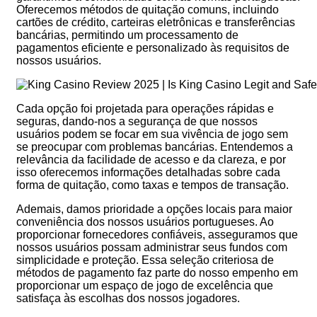
Oferecemos métodos de quitação comuns, incluindo
cartões de crédito, carteiras eletrônicas e transferências
bancárias, permitindo um processamento de
pagamentos eficiente e personalizado às requisitos de
nossos usuários.
Cada opção foi projetada para operações rápidas e
seguras, dando-nos a segurança de que nossos
usuários podem se focar em sua vivência de jogo sem
se preocupar com problemas bancárias. Entendemos a
relevância da facilidade de acesso e da clareza, e por
isso oferecemos informações detalhadas sobre cada
forma de quitação, como taxas e tempos de transação.
Ademais, damos prioridade a opções locais para maior
conveniência dos nossos usuários portugueses. Ao
proporcionar fornecedores confiáveis, asseguramos que
nossos usuários possam administrar seus fundos com
simplicidade e proteção. Essa seleção criteriosa de
métodos de pagamento faz parte do nosso empenho em
proporcionar um espaço de jogo de excelência que
satisfaça às escolhas dos nossos jogadores.