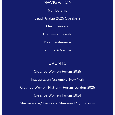
NAVIGATION
Membership
Saudi Arabia 2025 Speakers
Our Speakers
Upcoming Events
Past Conference
Become A Member
EVENTS
Creative Women Forum 2025
Inauguration Assembly New York
Creative Women Platform Forum London 2025
Creative Women Forum 2024
Sheinnovate,shecreate,sheinvest Symposium