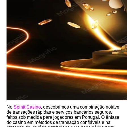
No
Spinit Casino
, descobrimos uma combinação notável
de transações rápidas e serviços bancários seguros,
feitos sob medida para jogadores em Portugal. O ênfase
do casino em métodos de transação confiáveis e na