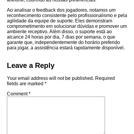
Ao analisar o feedback dos jogadores, notamos um
reconhecimento consistente pelo profissionalismo e pela
agilidade da equipe de suporte. Eles demonstram
comprometimento em solucionar dúvidas e promover um
ambiente receptivo. Além disso, o suporte está ao
alcance 24 horas por dia, 7 dias por semana, o que
garante que, independentemente do horário preferido
para jogar, a assistência estará rapidamente disponível.
Leave a Reply
Your email address will not be published.
Required
fields are marked
*
Comment
*