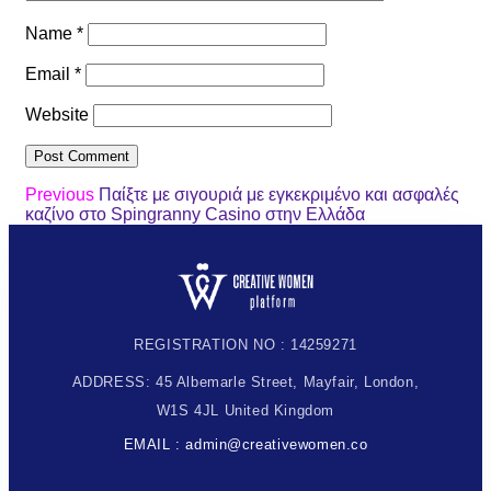
Name
*
Email
*
Website
Previous
Παίξτε με σιγουριά με εγκεκριμένο και ασφαλές
καζίνο στο Spingranny Casino στην Ελλάδα
REGISTRATION NO : 14259271
ADDRESS: 45 Albemarle Street, Mayfair, London,
W1S 4JL United Kingdom
EMAIL : admin@creativewomen.co