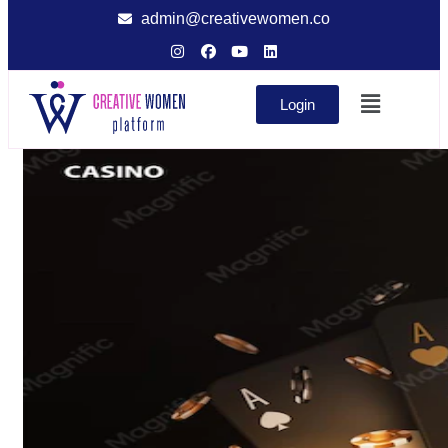
admin@creativewomen.co
Login